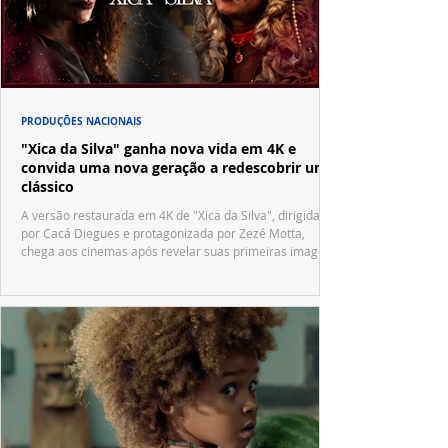
PRODUÇÕES NACIONAIS
"Xica da Silva" ganha nova vida em 4K e
convida uma nova geração a redescobrir um
clássico
A versão restaurada em 4K de "Xica da Silva", dirigida
por Cacá Diegues e protagonizada por Zezé Motta,
chega aos cinemas após revelar suas primeiras imagens
no trailer oficial.