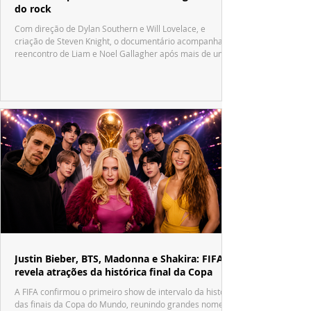
do rock
Com direção de Dylan Southern e Will Lovelace, e
criação de Steven Knight, o documentário acompanha o
reencontro de Liam e Noel Gallagher após mais de uma
década.
Justin Bieber, BTS, Madonna e Shakira: FIFA
revela atrações da histórica final da Copa
A FIFA confirmou o primeiro show de intervalo da história
das finais da Copa do Mundo, reunindo grandes nomes