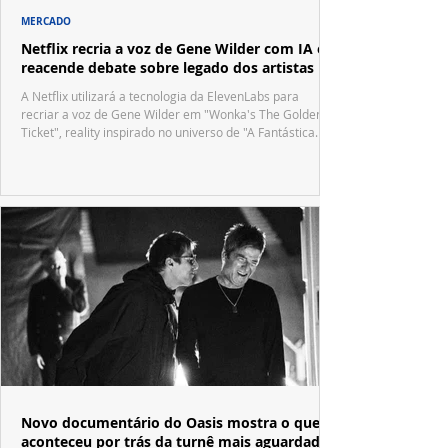
MERCADO
Netflix recria a voz de Gene Wilder com IA e
reacende debate sobre legado dos artistas
A Netflix utilizará a tecnologia da ElevenLabs para
recriar a voz de Gene Wilder em "Wonka's The Golden
Ticket", reality inspirado no universo de "A Fantástica
Fábrica de Chocolate".
Novo documentário do Oasis mostra o que
aconteceu por trás da turnê mais aguardada