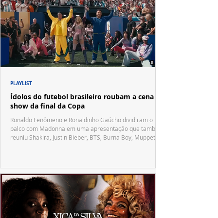
PLAYLIST
Ídolos do futebol brasileiro roubam a cena no
show da final da Copa
Ronaldo Fenômeno e Ronaldinho Gaúcho dividiram o
palco com Madonna em uma apresentação que também
reuniu Shakira, Justin Bieber, BTS, Burna Boy, Muppets,
Vila Sésamo e uma emocionante homenagem a Pelé.