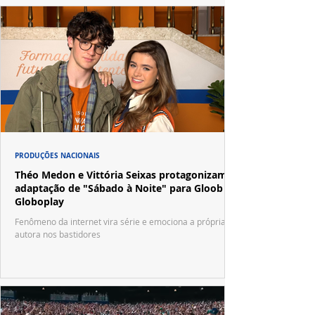
PRODUÇÕES NACIONAIS
Théo Medon e Vittória Seixas protagonizam
adaptação de "Sábado à Noite" para Gloob e
Globoplay
Fenômeno da internet vira série e emociona a própria
autora nos bastidores