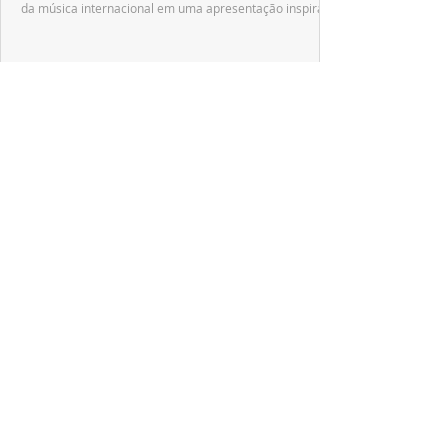
da música internacional em uma apresentação inspirada
no tradicional Halftime Show do Super Bowl.
ESPECIAL DISNEY
Depois de mais de 15 anos, "The Cheetah
Girls" ganha uma nova geração no Disney+
Raven-Symoné e Adrienne Bailon retornam aos seus
papéis em "The Cheetah Girls: Next Gen", que terá
filmagens realizadas na África do Sul.