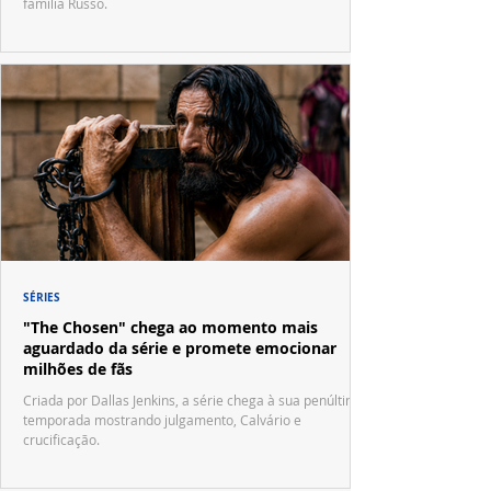
família Russo.
SÉRIES
"The Chosen" chega ao momento mais
aguardado da série e promete emocionar
milhões de fãs
Criada por Dallas Jenkins, a série chega à sua penúltima
temporada mostrando julgamento, Calvário e
crucificação.