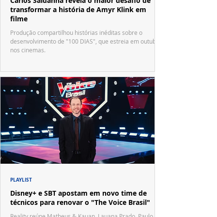
Carlos Saldanha revela o maior desafio de
transformar a história de Amyr Klink em
filme
Produção compartilhou histórias inéditas sobre o
desenvolvimento de "100 DIAS", que estreia em outubro
nos cinemas.
PLAYLIST
Disney+ e SBT apostam em novo time de
técnicos para renovar o "The Voice Brasil"
Reality reúne Matheus & Kauan, Lauana Prado, Paulo