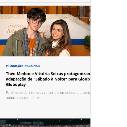
PRODUÇÕES NACIONAIS
Théo Medon e Vittória Seixas protagonizam
adaptação de "Sábado à Noite" para Gloob e
Globoplay
Fenômeno da internet vira série e emociona a própria
autora nos bastidores