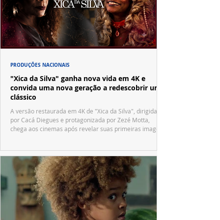
PRODUÇÕES NACIONAIS
"Xica da Silva" ganha nova vida em 4K e
convida uma nova geração a redescobrir um
clássico
A versão restaurada em 4K de "Xica da Silva", dirigida
por Cacá Diegues e protagonizada por Zezé Motta,
chega aos cinemas após revelar suas primeiras imagens
no trailer oficial.