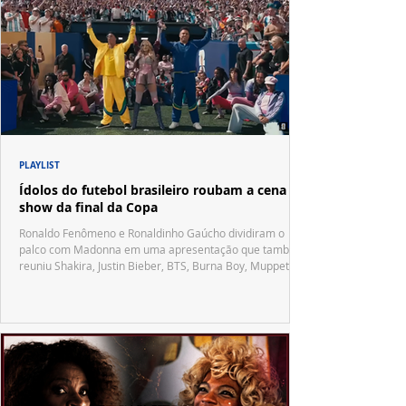
PLAYLIST
Ídolos do futebol brasileiro roubam a cena no
show da final da Copa
Ronaldo Fenômeno e Ronaldinho Gaúcho dividiram o
palco com Madonna em uma apresentação que também
reuniu Shakira, Justin Bieber, BTS, Burna Boy, Muppets,
Vila Sésamo e uma emocionante homenagem a Pelé.