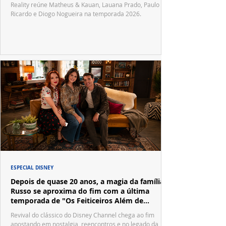
Reality reúne Matheus & Kauan, Lauana Prado, Paulo
Ricardo e Diogo Nogueira na temporada 2026.
ESPECIAL DISNEY
Depois de quase 20 anos, a magia da família
Russo se aproxima do fim com a última
temporada de "Os Feiticeiros Além de
Waverly Place"
Revival do clássico do Disney Channel chega ao fim
apostando em nostalgia, reencontros e no legado da