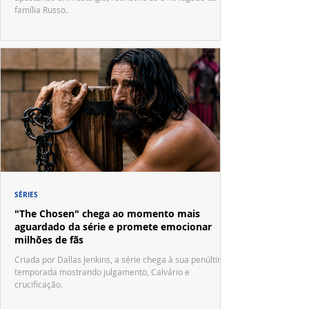
família Russo.
SÉRIES
"The Chosen" chega ao momento mais
aguardado da série e promete emocionar
milhões de fãs
Criada por Dallas Jenkins, a série chega à sua penúltima
temporada mostrando julgamento, Calvário e
crucificação.