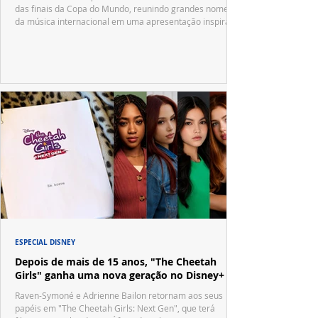
das finais da Copa do Mundo, reunindo grandes nomes
da música internacional em uma apresentação inspirada
no tradicional Halftime Show do Super Bowl.
ESPECIAL DISNEY
Depois de mais de 15 anos, "The Cheetah
Girls" ganha uma nova geração no Disney+
Raven-Symoné e Adrienne Bailon retornam aos seus
papéis em "The Cheetah Girls: Next Gen", que terá