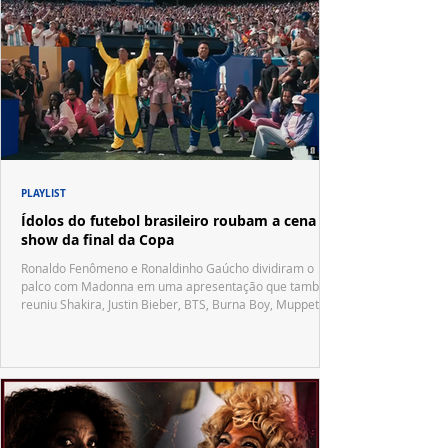
PLAYLIST
Ídolos do futebol brasileiro roubam a cena no
show da final da Copa
Ronaldo Fenômeno e Ronaldinho Gaúcho dividiram o
palco com Madonna em uma apresentação que também
reuniu Shakira, Justin Bieber, BTS, Burna Boy, Muppets,
Vila Sésamo e uma emocionante homenagem a Pelé.