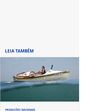
de Waverly Pla
LEIA TAMBÉM
PRODUÇÕES NACIONAIS