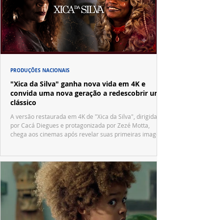
PRODUÇÕES NACIONAIS
"Xica da Silva" ganha nova vida em 4K e
convida uma nova geração a redescobrir um
clássico
A versão restaurada em 4K de "Xica da Silva", dirigida
por Cacá Diegues e protagonizada por Zezé Motta,
chega aos cinemas após revelar suas primeiras imagens
no trailer oficial.