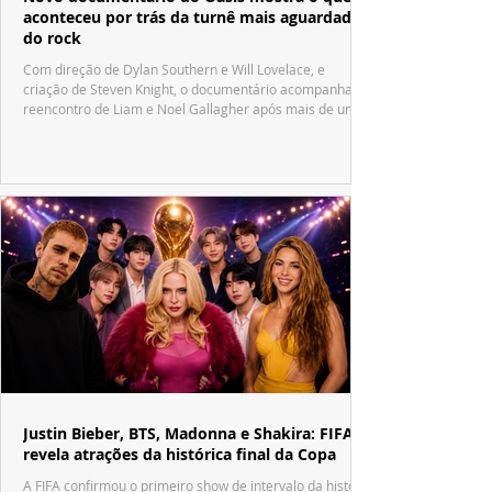
aconteceu por trás da turnê mais aguardada
do rock
Com direção de Dylan Southern e Will Lovelace, e
criação de Steven Knight, o documentário acompanha o
reencontro de Liam e Noel Gallagher após mais de uma
década.
Justin Bieber, BTS, Madonna e Shakira: FIFA
revela atrações da histórica final da Copa
A FIFA confirmou o primeiro show de intervalo da história