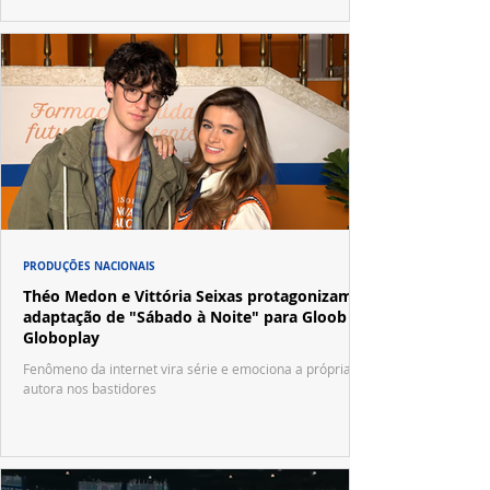
PRODUÇÕES NACIONAIS
Théo Medon e Vittória Seixas protagonizam
adaptação de "Sábado à Noite" para Gloob e
Globoplay
Fenômeno da internet vira série e emociona a própria
autora nos bastidores