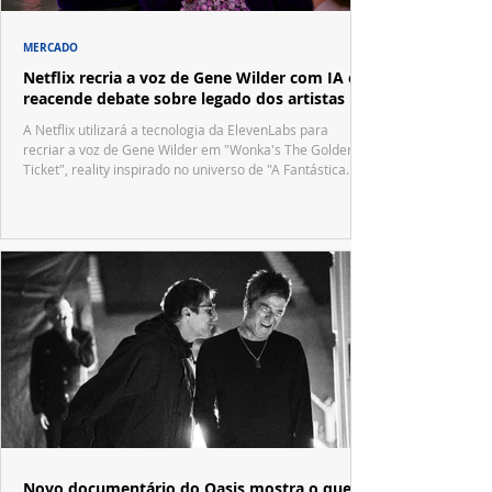
MERCADO
Netflix recria a voz de Gene Wilder com IA e
reacende debate sobre legado dos artistas
A Netflix utilizará a tecnologia da ElevenLabs para
recriar a voz de Gene Wilder em "Wonka's The Golden
Ticket", reality inspirado no universo de "A Fantástica
Fábrica de Chocolate".
Novo documentário do Oasis mostra o que