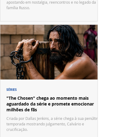
apostando em nostalgia, reencontros e no legado da
família Russo.
SÉRIES
"The Chosen" chega ao momento mais
aguardado da série e promete emocionar
milhões de fãs
Criada por Dallas Jenkins, a série chega à sua penúltima
temporada mostrando julgamento, Calvário e
crucificação.