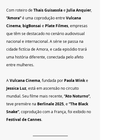
Com roteiro de 
Thais Guisasola
 e 
Julia Anquier
, 
“Amora”
 é uma coprodução entre 
Vulcana 
Cinema
, 
bigBonsai
 e 
Plate Filmes
, empresas 
que têm se destacado no cenário audiovisual 
nacional e internacional. A série se passa na 
cidade fictícia de Amora, e cada episódio trará 
uma história diferente, conectada pelo afeto 
entre mulheres.
A 
Vulcana Cinema
, fundada por 
Paola Wink
 e 
Jessica Luz
, está em ascensão no circuito 
mundial. Seu filme mais recente, 
“Ato Noturno”
, 
teve première na 
Berlinale 2025
, e 
“The Black 
Snake”
, coprodução com a França, foi exibido no 
Festival de Cannes
.