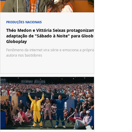
PRODUÇÕES NACIONAIS
Théo Medon e Vittória Seixas protagonizam
adaptação de "Sábado à Noite" para Gloob e
Globoplay
Fenômeno da internet vira série e emociona a própria
autora nos bastidores