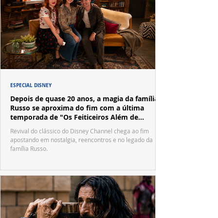
ESPECIAL DISNEY
Depois de quase 20 anos, a magia da família
Russo se aproxima do fim com a última
temporada de "Os Feiticeiros Além de
Waverly Place"
Revival do clássico do Disney Channel chega ao fim
apostando em nostalgia, reencontros e no legado da
família Russo.