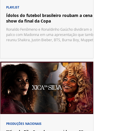
PLAYLIST
Ídolos do futebol brasileiro roubam a cena no
show da final da Copa
Ronaldo Fenômeno e Ronaldinho Gaúcho dividiram o
palco com Madonna em uma apresentação que também
reuniu Shakira, Justin Bieber, BTS, Burna Boy, Muppets,
Vila Sésamo e uma emocionante homenagem a Pelé.
PRODUÇÕES NACIONAIS