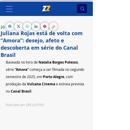
20 de jul. de 2025
2 min de leitura
Juliana Rojas está de volta com
“Amora”: desejo, afeto e
descoberta em série do Canal
Brasil
Baseada no livro de 
Natalia Borges Polesso
, 
série 
“Amora”
 começa a ser filmada no segundo 
semestre de 2025, em 
Porto Alegre
, com 
produção da 
Vulcana Cinema
 e estreia prevista 
no 
Canal Brasil
.
Publicado por 
LIPE JUSTINO