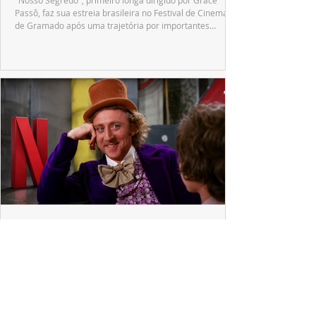
"Nosso Segredo", primeiro longa dirigido por Grace
Passô, faz sua estreia brasileira no Festival de Cinema
de Gramado após uma trajetória por importantes
festivais internacionais.
MERCADO
Netflix recria a voz de Gene Wilder com IA e
reacende debate sobre legado dos artistas
A Netflix utilizará a tecnologia da ElevenLabs para
recriar a voz de Gene Wilder em "Wonka's The Golden
Ticket", reality inspirado no universo de "A Fantástica