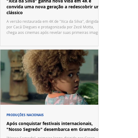
"Xica da Silva" ganha nova vida em 4K e
convida uma nova geração a redescobrir um
clássico
A versão restaurada em 4K de "Xica da Silva", dirigida
por Cacá Diegues e protagonizada por Zezé Motta,
chega aos cinemas após revelar suas primeiras imagens
no trailer oficial.
PRODUÇÕES NACIONAIS
Após conquistar festivais internacionais,
"Nosso Segredo" desembarca em Gramado