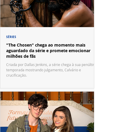
SÉRIES
"The Chosen" chega ao momento mais
aguardado da série e promete emocionar
milhões de fãs
Criada por Dallas Jenkins, a série chega à sua penúltima
temporada mostrando julgamento, Calvário e
crucificação.