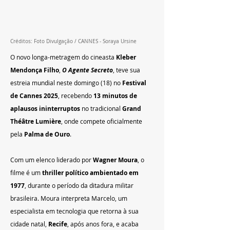
Créditos: Foto Divulgação / CANNES - Soraya Ursine
O novo longa-metragem do cineasta 
Kleber 
Mendonça Filho
, 
O Agente Secreto
, teve sua 
estreia mundial neste domingo (18) no 
Festival 
de Cannes 2025
, recebendo 
13 minutos de 
aplausos ininterruptos
 no tradicional 
Grand 
Théâtre Lumière
, onde compete oficialmente 
pela 
Palma de Ouro
.
Com um elenco liderado por 
Wagner Moura
, o 
filme é um 
thriller político ambientado em 
1977
, durante o período da ditadura militar 
brasileira. Moura interpreta Marcelo, um 
especialista em tecnologia que retorna à sua 
cidade natal, 
Recife
, após anos fora, e acaba 