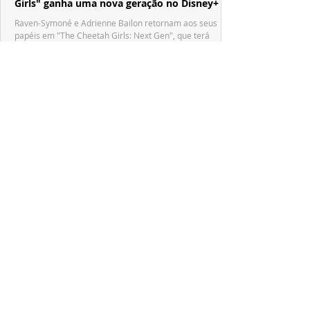
Girls" ganha uma nova geração no Disney+
Raven-Symoné e Adrienne Bailon retornam aos seus
papéis em "The Cheetah Girls: Next Gen", que terá
filmagens realizadas na África do Sul.
PRODUÇÕES NACIONAIS
Wagner de Assis leva aos cinemas a história
real que dividiu ciência e espiritualidade
"The Fox Sisters", novo longa de Wagner de Assis,