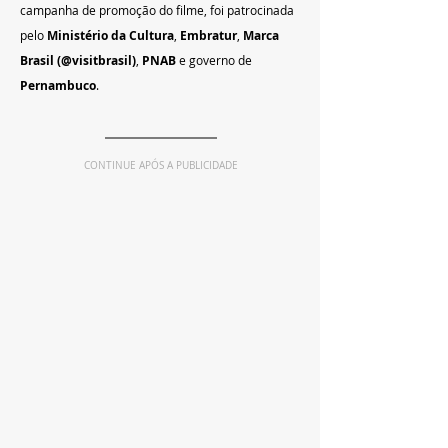
campanha de promoção do filme, foi patrocinada 
pelo 
Ministério da Cultura
, 
Embratur
, 
Marca 
Brasil (@visitbrasil)
, 
PNAB
 e governo de 
Pernambuco
.
CONTINUE APÓS A PUBLICIDADE