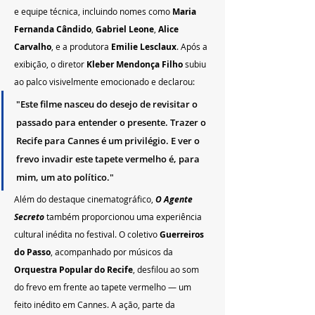
e equipe técnica, incluindo nomes como 
Maria 
Fernanda Cândido
, 
Gabriel Leone
, 
Alice 
Carvalho
, e a produtora 
Emilie Lesclaux
. Após a 
exibição, o diretor 
Kleber Mendonça Filho
 subiu 
ao palco visivelmente emocionado e declarou:
"Este filme nasceu do desejo de revisitar o 
passado para entender o presente. Trazer o 
Recife para Cannes é um privilégio. E ver o 
frevo invadir este tapete vermelho é, para 
mim, um ato político."
Além do destaque cinematográfico, 
O Agente 
Secreto
 também proporcionou uma experiência 
cultural inédita no festival. O coletivo 
Guerreiros 
do Passo
, acompanhado por músicos da 
Orquestra Popular do Recife
, desfilou ao som 
do frevo em frente ao tapete vermelho — um 
feito inédito em Cannes. A ação, parte da 