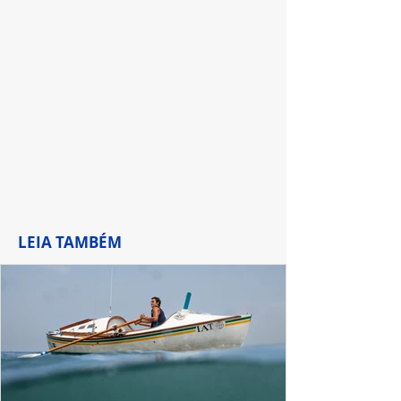
cinema nacional
Globo
LEIA TAMBÉM