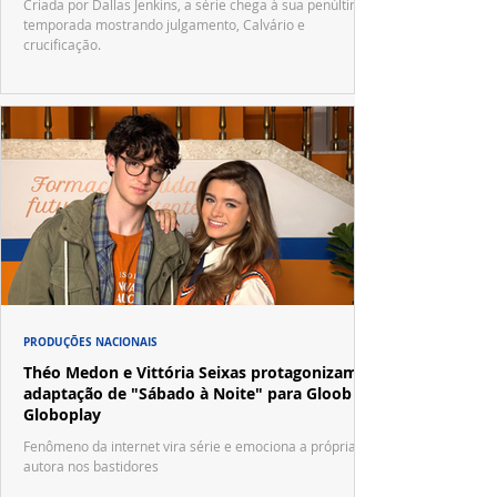
Criada por Dallas Jenkins, a série chega à sua penúltima
temporada mostrando julgamento, Calvário e
crucificação.
PRODUÇÕES NACIONAIS
Théo Medon e Vittória Seixas protagonizam
adaptação de "Sábado à Noite" para Gloob e
Globoplay
Fenômeno da internet vira série e emociona a própria
autora nos bastidores