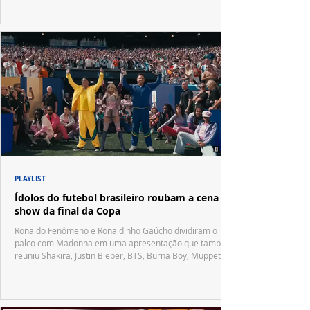
PLAYLIST
Ídolos do futebol brasileiro roubam a cena no
show da final da Copa
Ronaldo Fenômeno e Ronaldinho Gaúcho dividiram o
palco com Madonna em uma apresentação que também
reuniu Shakira, Justin Bieber, BTS, Burna Boy, Muppets,
Vila Sésamo e uma emocionante homenagem a Pelé.