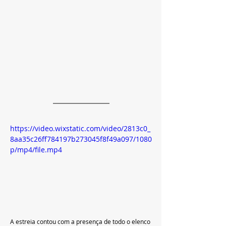
https://video.wixstatic.com/video/2813c0_
8aa35c26ff784197b273045f8f49a097/1080
p/mp4/file.mp4
A estreia contou com a presença de todo o elenco 