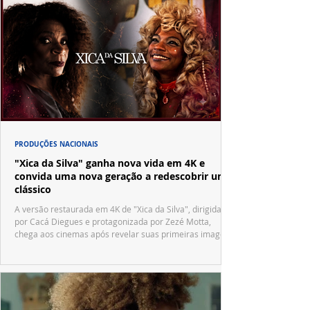
PRODUÇÕES NACIONAIS
"Xica da Silva" ganha nova vida em 4K e
convida uma nova geração a redescobrir um
clássico
A versão restaurada em 4K de "Xica da Silva", dirigida
por Cacá Diegues e protagonizada por Zezé Motta,
chega aos cinemas após revelar suas primeiras imagens
no trailer oficial.