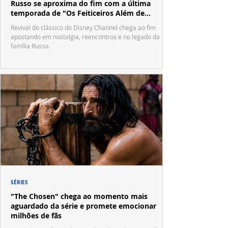
Russo se aproxima do fim com a última
temporada de "Os Feiticeiros Além de
Waverly Place"
Revival do clássico do Disney Channel chega ao fim
apostando em nostalgia, reencontros e no legado da
família Russo.
SÉRIES
"The Chosen" chega ao momento mais
aguardado da série e promete emocionar
milhões de fãs