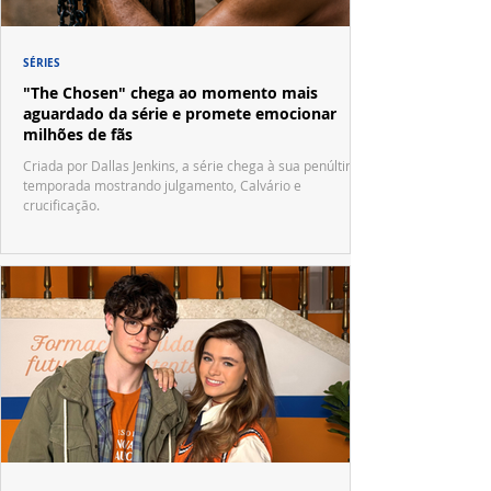
SÉRIES
"The Chosen" chega ao momento mais
aguardado da série e promete emocionar
milhões de fãs
Criada por Dallas Jenkins, a série chega à sua penúltima
temporada mostrando julgamento, Calvário e
crucificação.