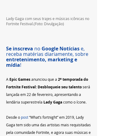
Lady Gaga com seus trajes e músicas icônicas no 
Fortnite Festival.
(Foto: Divulgação)
Se inscreva
 no 
Google Notícias
 e, 
receba matérias diariamente, sobre 
entretenimento, marketing e 
mídia
! 
A 
Epic Games
 anunciou que a 
2ª temporada do 
Fortnite Festival: Desbloqueie seu talento
 será 
lançada em 22 de fevereiro, apresentando a 
lendária superestrela 
Lady Gaga
 como o ícone. 
Desde o 
post
 “What’s fortnight” em 2019, Lady 
Gaga tem sido uma das artistas mais requisitadas 
pela comunidade Fortnite, e agora suas músicas e 