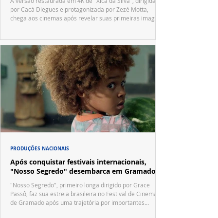
A versão restaurada em 4K de "Xica da Silva", dirigida
por Cacá Diegues e protagonizada por Zezé Motta,
chega aos cinemas após revelar suas primeiras imagens
no trailer oficial.
PRODUÇÕES NACIONAIS
Após conquistar festivais internacionais,
"Nosso Segredo" desembarca em Gramado
"Nosso Segredo", primeiro longa dirigido por Grace
Passô, faz sua estreia brasileira no Festival de Cinema
de Gramado após uma trajetória por importantes
festivais internacionais.