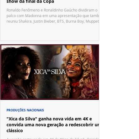
show da final da Copa
Ronaldo Fenômeno e Ronaldinho Gaúcho dividiram o
palco com Madonna em uma apresentação que também
reuniu Shakira, Justin Bieber, BTS, Burna Boy, Muppets,
Vila Sésamo e uma emocionante homenagem a Pelé.
PRODUÇÕES NACIONAIS
"Xica da Silva" ganha nova vida em 4K e
convida uma nova geração a redescobrir um
clássico