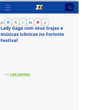
21 de fev. de 2024
2 min de leitura
Lady Gaga com seus trajes e
músicas icônicas no Fortnite
Festival
Nesta temporada, trajes de jogo inspirados nos 
designers Nange Margo e Cecilio Castrillo e 
setlist especial, confira.
Por 
LIPE JUSTINO