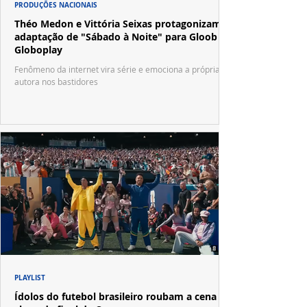
PRODUÇÕES NACIONAIS
Théo Medon e Vittória Seixas protagonizam
adaptação de "Sábado à Noite" para Gloob e
Globoplay
Fenômeno da internet vira série e emociona a própria
autora nos bastidores
PLAYLIST
Ídolos do futebol brasileiro roubam a cena no