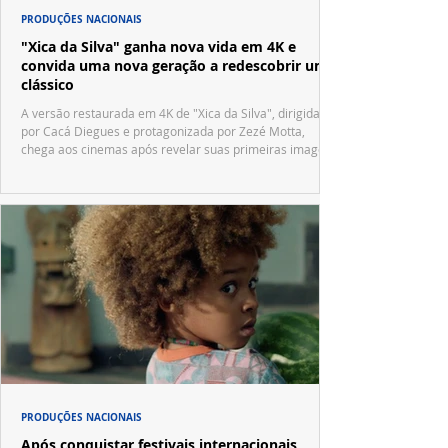
PRODUÇÕES NACIONAIS
"Xica da Silva" ganha nova vida em 4K e
convida uma nova geração a redescobrir um
clássico
A versão restaurada em 4K de "Xica da Silva", dirigida
por Cacá Diegues e protagonizada por Zezé Motta,
chega aos cinemas após revelar suas primeiras imagens
no trailer oficial.
PRODUÇÕES NACIONAIS
Após conquistar festivais internacionais,