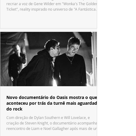
recriar a voz de Gene Wilder em "Wonka's The Golden
Ticket", reality inspirado no universo de "A Fantástica
Fábrica de Chocolate".
Novo documentário do Oasis mostra o que
aconteceu por trás da turnê mais aguardada
do rock
Com direção de Dylan Southern e Will Lovelace, e
criação de Steven Knight, o documentário acompanha o
reencontro de Liam e Noel Gallagher após mais de uma
década.