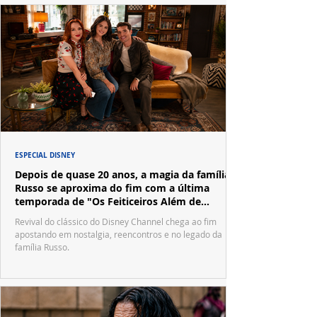
ESPECIAL DISNEY
Depois de quase 20 anos, a magia da família
Russo se aproxima do fim com a última
temporada de "Os Feiticeiros Além de
Waverly Place"
Revival do clássico do Disney Channel chega ao fim
apostando em nostalgia, reencontros e no legado da
família Russo.