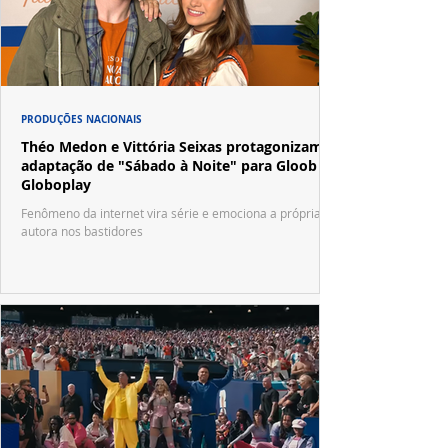
PRODUÇÕES NACIONAIS
Théo Medon e Vittória Seixas protagonizam
adaptação de "Sábado à Noite" para Gloob e
Globoplay
Fenômeno da internet vira série e emociona a própria
autora nos bastidores