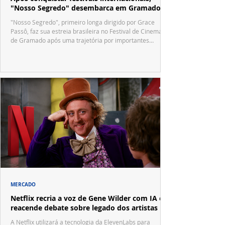
"Nosso Segredo" desembarca em Gramado
"Nosso Segredo", primeiro longa dirigido por Grace
Passô, faz sua estreia brasileira no Festival de Cinema
de Gramado após uma trajetória por importantes
festivais internacionais.
MERCADO
Netflix recria a voz de Gene Wilder com IA e
reacende debate sobre legado dos artistas
A Netflix utilizará a tecnologia da ElevenLabs para