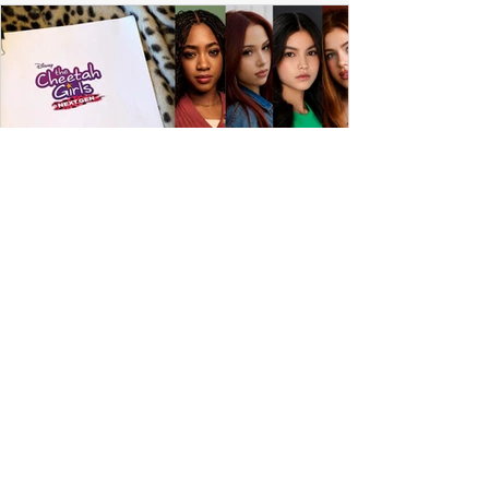
ESPECIAL DISNEY
Depois de mais de 15 anos, "The Cheetah
Girls" ganha uma nova geração no Disney+
Raven-Symoné e Adrienne Bailon retornam aos seus
papéis em "The Cheetah Girls: Next Gen", que terá
filmagens realizadas na África do Sul.