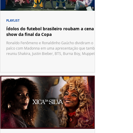
PLAYLIST
Ídolos do futebol brasileiro roubam a cena no
show da final da Copa
Ronaldo Fenômeno e Ronaldinho Gaúcho dividiram o
palco com Madonna em uma apresentação que também
reuniu Shakira, Justin Bieber, BTS, Burna Boy, Muppets,
Vila Sésamo e uma emocionante homenagem a Pelé.