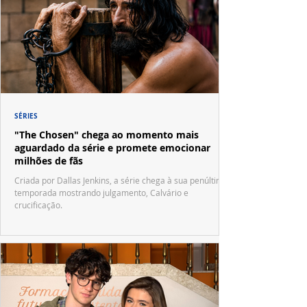
SÉRIES
"The Chosen" chega ao momento mais
aguardado da série e promete emocionar
milhões de fãs
Criada por Dallas Jenkins, a série chega à sua penúltima
temporada mostrando julgamento, Calvário e
crucificação.