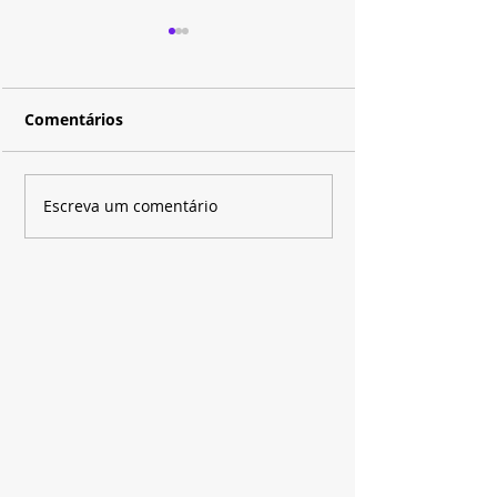
Comentários
Disney+ e SBT apostam
Depois de quas
Escreva um comentário
em novo time de
anos, a magia 
técnicos para renovar
família Russo 
o "The Voice Brasil"
aproxima do f
última tempor
"Os Feiticeiro
de Waverly Pla