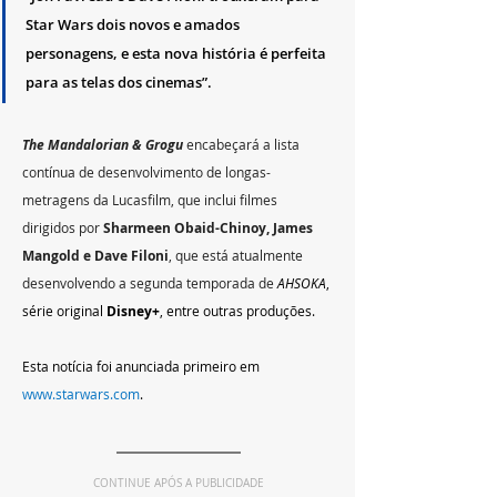
Star Wars dois novos e amados 
personagens, e esta nova história é perfeita 
para as telas dos cinemas”.
The Mandalorian & Grogu
 encabeçará a lista 
contínua de desenvolvimento de longas-
metragens da Lucasfilm, que inclui filmes 
dirigidos por 
Sharmeen Obaid-Chinoy, James 
Mangold e Dave Filoni
, que está atualmente 
desenvolvendo a segunda temporada de 
AHSOKA
, 
série original 
Disney+
, entre outras produções.
Esta notícia foi anunciada primeiro em 
www.starwars.com
.
CONTINUE APÓS A PUBLICIDADE