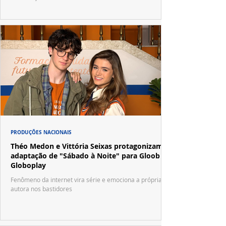
PRODUÇÕES NACIONAIS
Théo Medon e Vittória Seixas protagonizam
adaptação de "Sábado à Noite" para Gloob e
Globoplay
Fenômeno da internet vira série e emociona a própria
autora nos bastidores