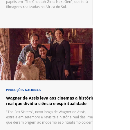
papéis em "The Cheetah Girls: Next Gen", que terá
filmagens realizadas na África do Sul.
PRODUÇÕES NACIONAIS
Wagner de Assis leva aos cinemas a história
real que dividiu ciência e espiritualidade
"The Fox Sisters", novo longa de Wagner de Assis,
estreia em setembro e revisita a história real das irmãs
que deram origem ao moderno espiritualismo ocidental.