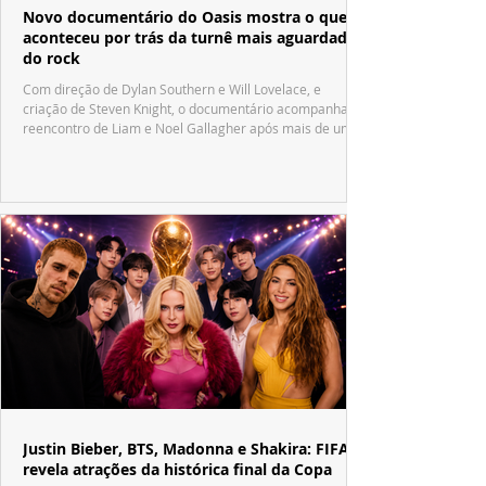
Novo documentário do Oasis mostra o que
aconteceu por trás da turnê mais aguardada
do rock
Com direção de Dylan Southern e Will Lovelace, e
criação de Steven Knight, o documentário acompanha o
reencontro de Liam e Noel Gallagher após mais de uma
década.
Justin Bieber, BTS, Madonna e Shakira: FIFA
revela atrações da histórica final da Copa