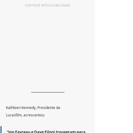
CONTINUE APÓS A PUBLICIDADE
Kathleen Kennedy, Presidente da 
Lucasfilm, acrescentou: 
“Jon Favreau e Dave Filoni trouxeram para 