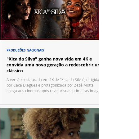
PRODUÇÕES NACIONAIS
"Xica da Silva" ganha nova vida em 4K e
convida uma nova geração a redescobrir um
clássico
A versão restaurada em 4K de "Xica da Silva", dirigida
por Cacá Diegues e protagonizada por Zezé Motta,
chega aos cinemas após revelar suas primeiras imagens
no trailer oficial.