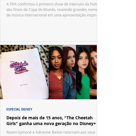
A FIFA confirmou o primeiro show de intervalo da história
das finais da Copa do Mundo, reunindo grandes nomes
da música internacional em uma apresentação inspirada
no tradicional Halftime Show do Super Bowl.
ESPECIAL DISNEY
Depois de mais de 15 anos, "The Cheetah
Girls" ganha uma nova geração no Disney+
Raven-Symoné e Adrienne Bailon retornam aos seus