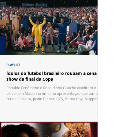
PLAYLIST
Ídolos do futebol brasileiro roubam a cena no
show da final da Copa
Ronaldo Fenômeno e Ronaldinho Gaúcho dividiram o
palco com Madonna em uma apresentação que também
reuniu Shakira, Justin Bieber, BTS, Burna Boy, Muppets,
Vila Sésamo e uma emocionante homenagem a Pelé.