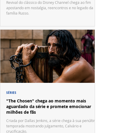
Revival do clássico do Disney Channel chega ao fim
apostando em nostalgia, reencontros e no legado da
família Russo.
SÉRIES
"The Chosen" chega ao momento mais
aguardado da série e promete emocionar
milhões de fãs
Criada por Dallas Jenkins, a série chega à sua penúltima
temporada mostrando julgamento, Calvário e
crucificação.