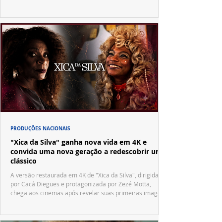
PRODUÇÕES NACIONAIS
"Xica da Silva" ganha nova vida em 4K e
convida uma nova geração a redescobrir um
clássico
A versão restaurada em 4K de "Xica da Silva", dirigida
por Cacá Diegues e protagonizada por Zezé Motta,
chega aos cinemas após revelar suas primeiras imagens
no trailer oficial.