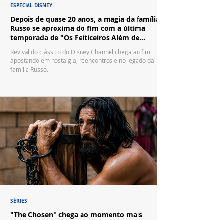
ESPECIAL DISNEY
Depois de quase 20 anos, a magia da família
Russo se aproxima do fim com a última
temporada de "Os Feiticeiros Além de
Waverly Place"
Revival do clássico do Disney Channel chega ao fim
apostando em nostalgia, reencontros e no legado da
família Russo.
SÉRIES
"The Chosen" chega ao momento mais