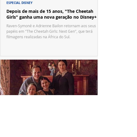
ESPECIAL DISNEY
Depois de mais de 15 anos, "The Cheetah
Girls" ganha uma nova geração no Disney+
Raven-Symoné e Adrienne Bailon retornam aos seus
papéis em "The Cheetah Girls: Next Gen", que terá
filmagens realizadas na África do Sul.
PRODUÇÕES NACIONAIS
Wagner de Assis leva aos cinemas a história