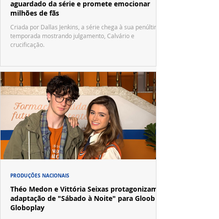
aguardado da série e promete emocionar
milhões de fãs
Criada por Dallas Jenkins, a série chega à sua penúltima
temporada mostrando julgamento, Calvário e
crucificação.
PRODUÇÕES NACIONAIS
Théo Medon e Vittória Seixas protagonizam
adaptação de "Sábado à Noite" para Gloob e
Globoplay