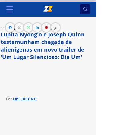
11 de mai. de 2024
2 min de leitura
Lupita Nyong'o e Joseph Quinn
testemunham chegada de
alienígenas em novo trailer de
'Um Lugar Silencioso: Dia Um'
Com produção de John Krasinski, novo filme da 
franquia estreia em 27 de junho nos cinemas 
brasileiros
Por 
LIPE JUSTINO