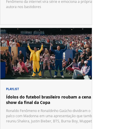
Fenômeno da internet vira série e emociona a própria
autora nos bastidores
PLAYLIST
Ídolos do futebol brasileiro roubam a cena no
show da final da Copa
Ronaldo Fenômeno e Ronaldinho Gaúcho dividiram o
palco com Madonna em uma apresentação que também
reuniu Shakira, Justin Bieber, BTS, Burna Boy, Muppets,
Vila Sésamo e uma emocionante homenagem a Pelé.