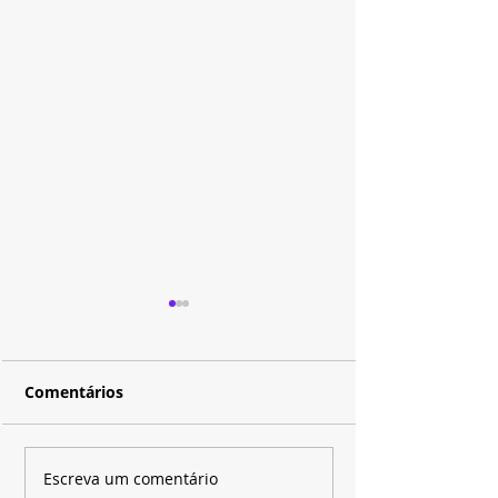
Comentários
Disney+ e SBT apostam
Depois de quas
Escreva um comentário