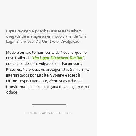
Lupita Nyong'o e Joseph Quinn testemunham 
chegada de alienígenas em novo trailer de 'Um 
Lugar Silencioso: Dia Um'
 (Foto: Divulgação)
Medo e tensão tomam conta de Nova Iorque no 
novo trailer de 
“Um Lugar Silencioso: Dia Um”
,
que acaba de ser divulgado pela 
Paramount 
Pictures
. Na prévia, os protagonistas Sam e Eric, 
interpretados por 
Lupita Nyong’o e Joseph 
Quinn
 respectivamente, vêem suas vidas se 
transformando com a chegada de alienígenas na 
cidade. 
CONTINUE APÓS A PUBLICIDADE