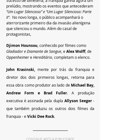
Sucesso de bilheteria, a franquia ganha agora um 
prelúdio, mostrando os eventos que antecederam 
“Um Lugar Silencioso” e “Um Lugar Silencioso: Parte 
II”
.  No novo longa, o público acompanhará o 
aterrorizante primeiro dia da invasão alienígena 
que silenciou o mundo. Além do casal de 
protagonistas, 
Djimon Hounsou
, conhecido por filmes como 
Gladiador e Diamante de Sangue
, e 
Alex Wolff
, de 
Oppenheimer 
e 
Hereditário
, completam o elenco. 
John Krasinski,
 mente por trás da franquia e 
diretor dos dois primeiros longas, retorna para 
essa obra como produtor ao lado de 
Michael Bay, 
Andrew Form e Brad Fuller
. A produção 
executiva é assinada pela dupla
 Allyson Seeger
 - 
que também produziu os outros dois filmes da 
franquia - e 
Vicki Dee Rock
. 
CONTINUE APÓS A PUBLICIDADE