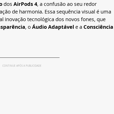
o
 dos 
AirPods 4
, a confusão ao seu redor 
ação de harmonia. Essa sequência visual é uma 
al inovação tecnológica dos novos fones, que 
sparência
, o 
Áudio Adaptável
 e a 
Consciência
CONTINUE APÓS A PUBLICIDADE