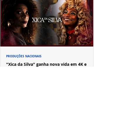
PRODUÇÕES NACIONAIS
"Xica da Silva" ganha nova vida em 4K e
convida uma nova geração a redescobrir um
clássico
A versão restaurada em 4K de "Xica da Silva", dirigida
por Cacá Diegues e protagonizada por Zezé Motta,
chega aos cinemas após revelar suas primeiras imagens
no trailer oficial.