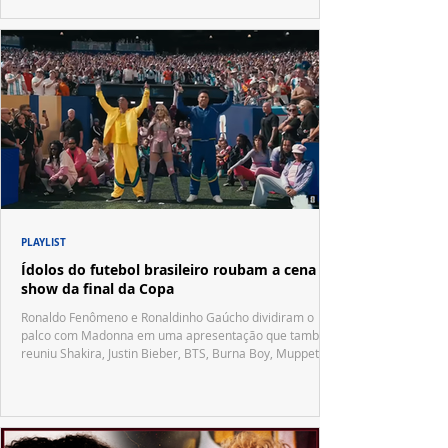
PLAYLIST
Ídolos do futebol brasileiro roubam a cena no
show da final da Copa
Ronaldo Fenômeno e Ronaldinho Gaúcho dividiram o
palco com Madonna em uma apresentação que também
reuniu Shakira, Justin Bieber, BTS, Burna Boy, Muppets,
Vila Sésamo e uma emocionante homenagem a Pelé.