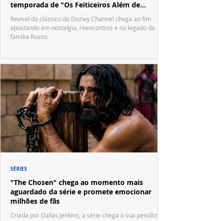
temporada de "Os Feiticeiros Além de
Waverly Place"
Revival do clássico do Disney Channel chega ao fim
apostando em nostalgia, reencontros e no legado da
família Russo.
SÉRIES
"The Chosen" chega ao momento mais
aguardado da série e promete emocionar
milhões de fãs
Criada por Dallas Jenkins, a série chega à sua penúltima