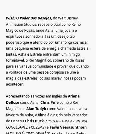
Wish: O Poder Dos Desejos
, do Walt Disney 
Animation Studios, recebe o público no Reino 
Mágico de Rosas, onde Asha, uma jovem e 
espirituosa sonhadora, faz um desejo tão 
poderoso que é atendido por uma força cósmica: 
uma pequena esfera de energia chamada Estrela. 
Juntas, Asha e Estrela enfrentam um inimigo 
formidável, o Rei Magnífico, soberano de Rosas, 
para salvar sua comunidade e provar que quando 
a vontade de uma pessoa corajosa se une à 
magia das estrelas, coisas maravilhosas podem 
acontecer.
Apresentando as vozes em inglês de 
Ariana 
DeBose
 como Asha, 
Chris Pine
 como o Rei 
Magnífico e 
Alan Tudyk
 como Valentino, a cabra 
favorita de Asha, o filme é dirigido pelo vencedor 
do Oscar® 
Chris Buck
 (
FROZEN – UMA AVENTURA 
CONGELANTE; FROZEN 2
) e 
Fawn Veerasunthorn
(
RAYA E O ÚLTIMO DRAGÃO
), produzido por 
Peter 