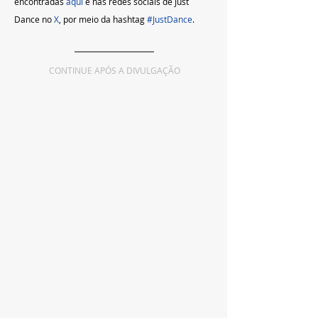
encontradas 
aqui
 e nas redes sociais de Just 
Dance no 
X
, por meio da hashtag 
#JustDance
.
CONTINUE APÓS A DIVULGAÇÃO