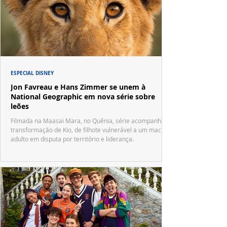
ESPECIAL DISNEY
Jon Favreau e Hans Zimmer se unem à
National Geographic em nova série sobre
leões
Filmada na Maasai Mara, no Quênia, série acompanha a
transformação de Kio, de filhote vulnerável a um macho
adulto em disputa por território e liderança.