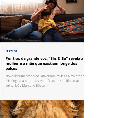
PLAYLIST
Por trás da grande voz: "Elis & Eu" revela a
mulher e a mãe que existiam longe dos
palcos
Novo documentário do Universal+ revisita a trajetória de
Elis Regina a partir das memórias de seu filho mais
velho, João Marcello Bôscoli.