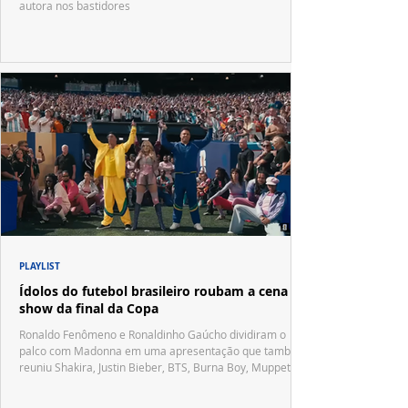
autora nos bastidores
PLAYLIST
Ídolos do futebol brasileiro roubam a cena no
show da final da Copa
Ronaldo Fenômeno e Ronaldinho Gaúcho dividiram o
palco com Madonna em uma apresentação que também
reuniu Shakira, Justin Bieber, BTS, Burna Boy, Muppets,
Vila Sésamo e uma emocionante homenagem a Pelé.