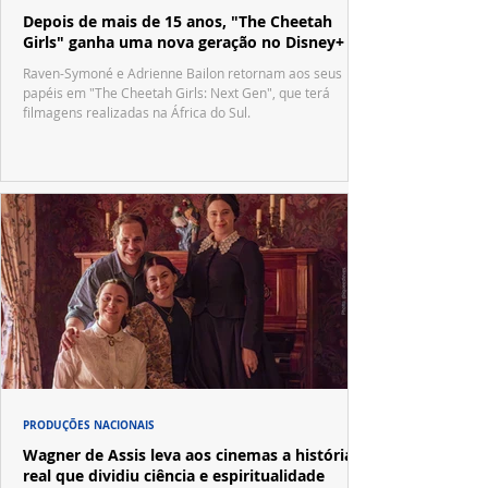
Depois de mais de 15 anos, "The Cheetah
Girls" ganha uma nova geração no Disney+
Raven-Symoné e Adrienne Bailon retornam aos seus
papéis em "The Cheetah Girls: Next Gen", que terá
filmagens realizadas na África do Sul.
PRODUÇÕES NACIONAIS
Wagner de Assis leva aos cinemas a história
real que dividiu ciência e espiritualidade