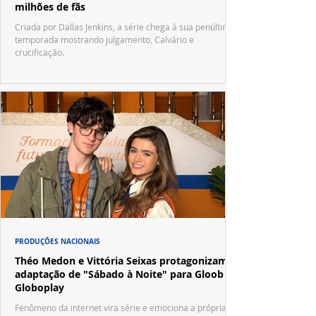
milhões de fãs
Criada por Dallas Jenkins, a série chega à sua penúltima
temporada mostrando julgamento, Calvário e
crucificação.
PRODUÇÕES NACIONAIS
Théo Medon e Vittória Seixas protagonizam
adaptação de "Sábado à Noite" para Gloob e
Globoplay
Fenômeno da internet vira série e emociona a própria