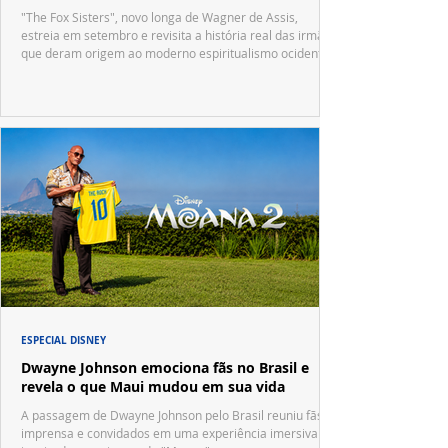
"The Fox Sisters", novo longa de Wagner de Assis,
estreia em setembro e revisita a história real das irmãs
que deram origem ao moderno espiritualismo ocidental.
ESPECIAL DISNEY
Dwayne Johnson emociona fãs no Brasil e
revela o que Maui mudou em sua vida
A passagem de Dwayne Johnson pelo Brasil reuniu fãs,
imprensa e convidados em uma experiência imersiva