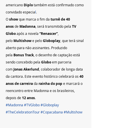
americano 
Diplo
 também está confirmado como 
convidado especia
l
. 
O 
show
 que marca o fim da 
turnê de 40 
anos
 de 
Madonna
, será transmitido pela 
TV 
Globo
 após a novela 
“Renascer”
, 
pelo 
Multishow
 e pelo 
Globoplay
, que terá sinal 
aberto para não assinantes. Produzido 
pela 
Bonus Track
, o desenho de captação está 
sendo concebido pela 
Globo
 em parceria 
com 
Jonas Akerlund
, colaborador de longa data 
da cantora. Este evento histórico celebrará os 
40 
anos de carreira
 da 
rainha do pop
 e marcará o 
reencontro entre Madonna e os brasileiros, 
depois de 
12 anos
.   
#Madonna
#TVGlobo
#Globoplay
#TheCelebrationTour
#Copacabana
#Multishow