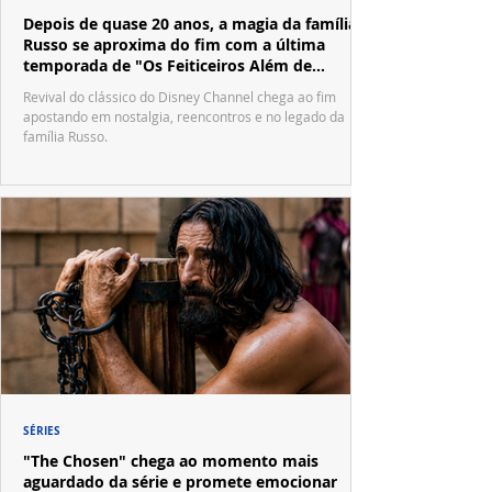
Depois de quase 20 anos, a magia da família
Russo se aproxima do fim com a última
temporada de "Os Feiticeiros Além de
Waverly Place"
Revival do clássico do Disney Channel chega ao fim
apostando em nostalgia, reencontros e no legado da
família Russo.
SÉRIES
"The Chosen" chega ao momento mais
aguardado da série e promete emocionar