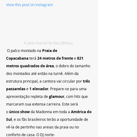
View this post on Instagram
A post shared by Itaú (@itau)
 O palco montado na 
Praia de 
Copacabana
 terá 
24 metros de frente
 e 
821 
metros quadrados de área
, o dobro do tamanho 
dos montados até então na turnê. Além da 
estrutura principal, a cantora vai circular por 
três 
passarelas
 e 
1 elevador
. Prepare-se para uma 
apresentação repleta de 
glamour
, com hits que 
marcaram sua extensa carreira. Este será 
o 
único show
 da Madonna em toda a 
América do 
Sul
, e os fãs brasileiros terão a oportunidade de 
vê-la de pertinho nas areias da praia ou no 
conforto de casa. O DJ norte-