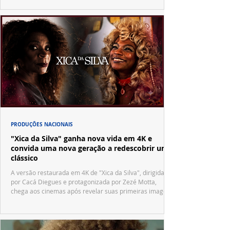
PRODUÇÕES NACIONAIS
"Xica da Silva" ganha nova vida em 4K e
convida uma nova geração a redescobrir um
clássico
A versão restaurada em 4K de "Xica da Silva", dirigida
por Cacá Diegues e protagonizada por Zezé Motta,
chega aos cinemas após revelar suas primeiras imagens
no trailer oficial.