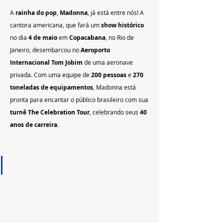
A 
rainha do pop
, 
Madonna
, já está entre nós! A 
cantora americana, que fará um 
show histórico
no dia 
4 de maio
 em 
Copacabana
, no Rio de 
Janeiro, desembarcou no 
Aeroporto 
Internacional Tom Jobim
 de uma aeronave 
privada. Com uma equipe de 
200 pessoas
 e 
270 
toneladas de equipamentos
, Madonna está 
pronta para encantar o público brasileiro com sua 
turnê The Celebration Tour
, celebrando seus 
40 
anos de carreira
.   