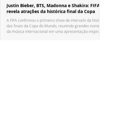
Justin Bieber, BTS, Madonna e Shakira: FIFA
revela atrações da histórica final da Copa
A FIFA confirmou o primeiro show de intervalo da história
das finais da Copa do Mundo, reunindo grandes nomes
da música internacional em uma apresentação inspirada
no tradicional Halftime Show do Super Bowl.
ESPECIAL DISNEY
Depois de mais de 15 anos, "The Cheetah