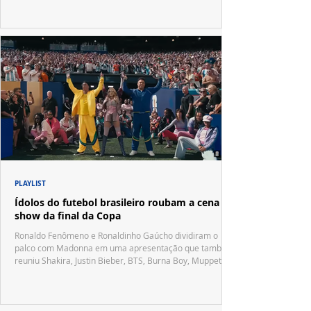
PLAYLIST
Ídolos do futebol brasileiro roubam a cena no
show da final da Copa
Ronaldo Fenômeno e Ronaldinho Gaúcho dividiram o
palco com Madonna em uma apresentação que também
reuniu Shakira, Justin Bieber, BTS, Burna Boy, Muppets,
Vila Sésamo e uma emocionante homenagem a Pelé.