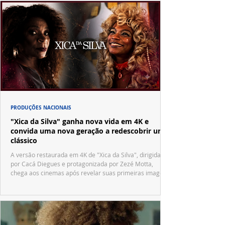
PRODUÇÕES NACIONAIS
"Xica da Silva" ganha nova vida em 4K e
convida uma nova geração a redescobrir um
clássico
A versão restaurada em 4K de "Xica da Silva", dirigida
por Cacá Diegues e protagonizada por Zezé Motta,
chega aos cinemas após revelar suas primeiras imagens
no trailer oficial.