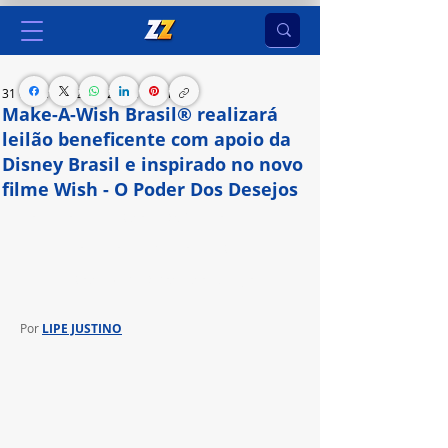
31 de jan. de 2024
2 min de leitura
Make-A-Wish Brasil® realizará
leilão beneficente com apoio da
Disney Brasil e inspirado no novo
filme Wish - O Poder Dos Desejos
Com valores revertidos à ONG, ação celebrará a 
parceria com a companhia e o recente 
lançamento de Wish - O Poder dos Desejos
Por 
LIPE JUSTINO