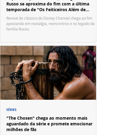
Russo se aproxima do fim com a última
temporada de "Os Feiticeiros Além de
Waverly Place"
Revival do clássico do Disney Channel chega ao fim
apostando em nostalgia, reencontros e no legado da
família Russo.
SÉRIES
"The Chosen" chega ao momento mais
aguardado da série e promete emocionar
milhões de fãs