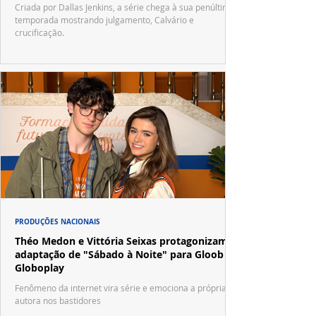
Criada por Dallas Jenkins, a série chega à sua penúltima
temporada mostrando julgamento, Calvário e
crucificação.
PRODUÇÕES NACIONAIS
Théo Medon e Vittória Seixas protagonizam
adaptação de "Sábado à Noite" para Gloob e
Globoplay
Fenômeno da internet vira série e emociona a própria
autora nos bastidores