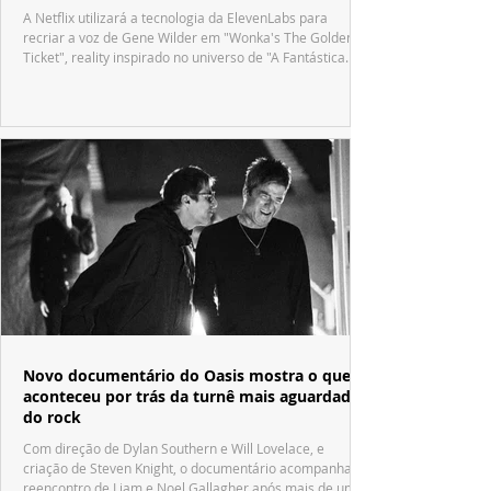
A Netflix utilizará a tecnologia da ElevenLabs para
recriar a voz de Gene Wilder em "Wonka's The Golden
Ticket", reality inspirado no universo de "A Fantástica
Fábrica de Chocolate".
Novo documentário do Oasis mostra o que
aconteceu por trás da turnê mais aguardada
do rock
Com direção de Dylan Southern e Will Lovelace, e
criação de Steven Knight, o documentário acompanha o
reencontro de Liam e Noel Gallagher após mais de uma