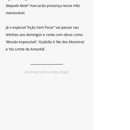
Naquela Noite”
 marcarão presença nesse mês 
memorável.
Já o especial “Ação Sem Parar” vai passar nas 
telinhas aos domingos e conta com obras como 
‘Missão Impossível’, ‘Godzilla II: Rei dos Monstros’ 
e ‘No Limite do Amanhã’.
CONTINUE APÓS A PUBLICIDADE