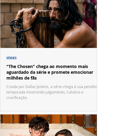
SÉRIES
"The Chosen" chega ao momento mais
aguardado da série e promete emocionar
milhões de fãs
Criada por Dallas Jenkins, a série chega à sua penúltima
temporada mostrando julgamento, Calvário e
crucificação.