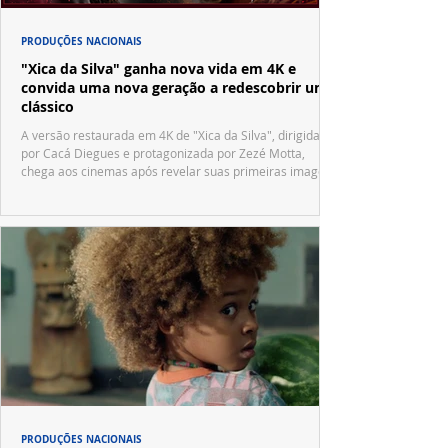
PRODUÇÕES NACIONAIS
"Xica da Silva" ganha nova vida em 4K e
convida uma nova geração a redescobrir um
clássico
A versão restaurada em 4K de "Xica da Silva", dirigida
por Cacá Diegues e protagonizada por Zezé Motta,
chega aos cinemas após revelar suas primeiras imagens
no trailer oficial.
PRODUÇÕES NACIONAIS