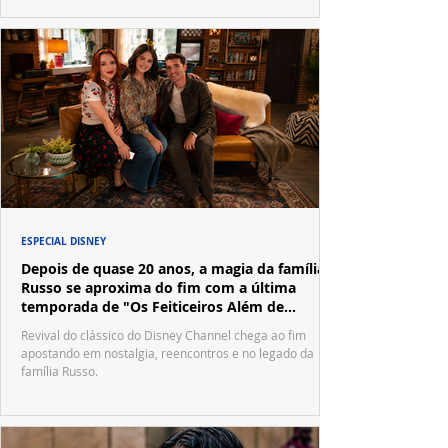
ESPECIAL DISNEY
Depois de quase 20 anos, a magia da família
Russo se aproxima do fim com a última
temporada de "Os Feiticeiros Além de
Waverly Place"
Revival do clássico do Disney Channel chega ao fim
apostando em nostalgia, reencontros e no legado da
família Russo.