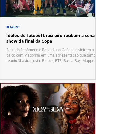
PLAYLIST
Ídolos do futebol brasileiro roubam a cena no
show da final da Copa
Ronaldo Fenômeno e Ronaldinho Gaúcho dividiram o
palco com Madonna em uma apresentação que também
reuniu Shakira, Justin Bieber, BTS, Burna Boy, Muppets,
Vila Sésamo e uma emocionante homenagem a Pelé.