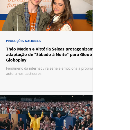
PRODUÇÕES NACIONAIS
Théo Medon e Vittória Seixas protagonizam
adaptação de "Sábado à Noite" para Gloob e
Globoplay
Fenômeno da internet vira série e emociona a própria
autora nos bastidores