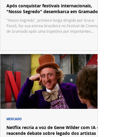
Após conquistar festivais internacionais,
"Nosso Segredo" desembarca em Gramado
"Nosso Segredo", primeiro longa dirigido por Grace
Passô, faz sua estreia brasileira no Festival de Cinema
de Gramado após uma trajetória por importantes
festivais internacionais.
MERCADO
Netflix recria a voz de Gene Wilder com IA e
reacende debate sobre legado dos artistas