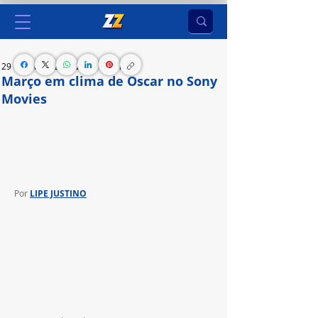
29 de fev. de 2024
2 min de leitura
Março em clima de Oscar no Sony
Movies
Programação está repleta de filmes vencedores 
do maior prêmio do cinema
Por 
LIPE JUSTINO