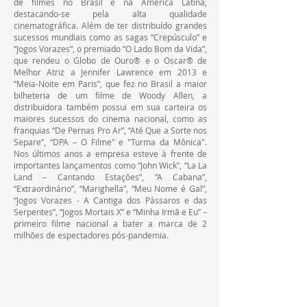
de filmes no Brasil e na América Latina, 
destacando-se pela alta qualidade 
cinematográfica. Além de ter distribuído grandes 
sucessos mundiais como as sagas “Crepúsculo” e 
“Jogos Vorazes”, o premiado “O Lado Bom da Vida”, 
que rendeu o Globo de Ouro®️ e o Oscar®️ de 
Melhor Atriz a Jennifer Lawrence em 2013 e 
“Meia-Noite em Paris”, que fez no Brasil a maior 
bilheteria de um filme de Woody Allen, a 
distribuidora também possui em sua carteira os 
maiores sucessos do cinema nacional, como as 
franquias “De Pernas Pro Ar”, “Até Que a Sorte nos 
Separe”, “DPA – O Filme" e "Turma da Mônica". 
Nos últimos anos a empresa esteve à frente de 
importantes lançamentos como “John Wick”, “La La 
Land – Cantando Estações”, “A Cabana”, 
“Extraordinário”, “Marighella”, “Meu Nome é Gal”, 
“Jogos Vorazes - A Cantiga dos Pássaros e das 
Serpentes”, “Jogos Mortais X” e “Minha Irmã e Eu” – 
primeiro filme nacional a bater a marca de 2 
milhões de espectadores pós-pandemia.