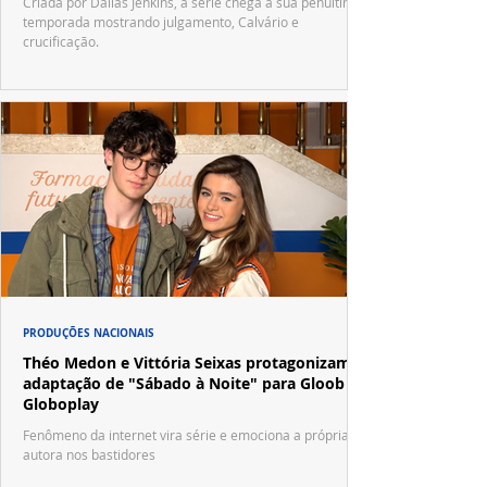
Criada por Dallas Jenkins, a série chega à sua penúltima
temporada mostrando julgamento, Calvário e
crucificação.
PRODUÇÕES NACIONAIS
Théo Medon e Vittória Seixas protagonizam
adaptação de "Sábado à Noite" para Gloob e
Globoplay
Fenômeno da internet vira série e emociona a própria
autora nos bastidores