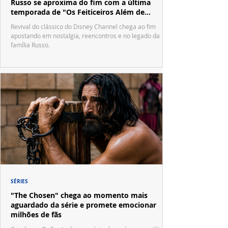
Russo se aproxima do fim com a última
temporada de "Os Feiticeiros Além de
Waverly Place"
Revival do clássico do Disney Channel chega ao fim
apostando em nostalgia, reencontros e no legado da
família Russo.
SÉRIES
"The Chosen" chega ao momento mais
aguardado da série e promete emocionar
milhões de fãs