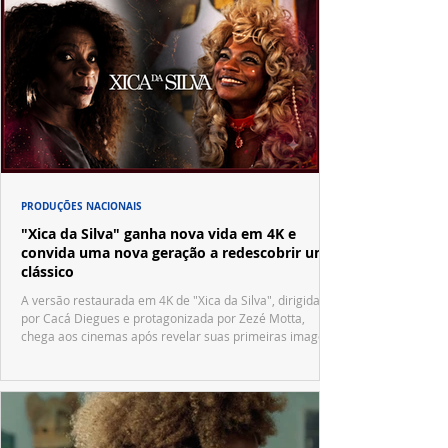
PRODUÇÕES NACIONAIS
"Xica da Silva" ganha nova vida em 4K e
convida uma nova geração a redescobrir um
clássico
A versão restaurada em 4K de "Xica da Silva", dirigida
por Cacá Diegues e protagonizada por Zezé Motta,
chega aos cinemas após revelar suas primeiras imagens
no trailer oficial.