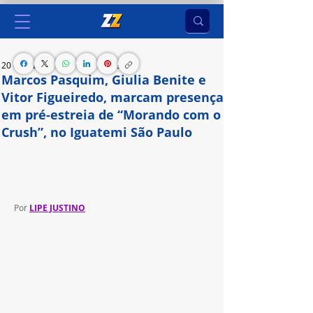
20 de mai. de 2024
4 min de leitura
Marcos Pasquim, Giulia Benite e
Vitor Figueiredo, marcam presença
em pré-estreia de “Morando com o
Crush”, no Iguatemi São Paulo
A comédia romântica da Paris Filmes, chega aos 
cinemas nesta quinta, 23 de maio
Por 
LIPE JUSTINO