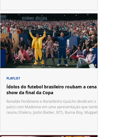
PLAYLIST
Ídolos do futebol brasileiro roubam a cena no
show da final da Copa
Ronaldo Fenômeno e Ronaldinho Gaúcho dividiram o
palco com Madonna em uma apresentação que também
reuniu Shakira, Justin Bieber, BTS, Burna Boy, Muppets,
Vila Sésamo e uma emocionante homenagem a Pelé.