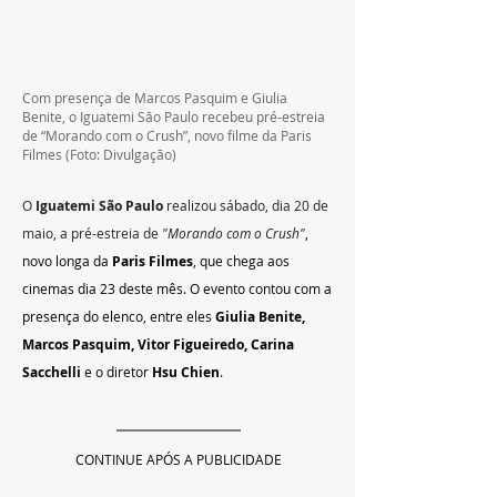
Com presença de Marcos Pasquim e Giulia 
Benite, o Iguatemi São Paulo recebeu pré-estreia 
de “Morando com o Crush”, novo filme da Paris 
Filmes (Foto: Divulgação)
O 
Iguatemi São Paulo
 realizou sábado, dia 20 de 
maio, a pré-estreia de
"Morando com o Crush"
, 
novo longa da 
Paris Filmes
, que chega aos 
cinemas dia 23 deste mês. O evento contou com a 
presença do elenco, entre eles 
Giulia Benite, 
Marcos Pasquim, Vitor Figueiredo, 
Carina 
Sacchelli
e o diretor 
Hsu Chien
.
CONTINUE APÓS A PUBLICIDADE