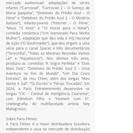
mercado audiovisual: adaptações de séries 
infantis (“Carrossel”, “Carrossel 2 – O Sumiço de 
Maria Joaquina”, “Detetives do Prédio Azul – O 
Filme” e “Detetives do Prédio Azul 2 – O Mistério 
Italiano”), infanto-juvenis (“Internet – O Filme”, 
“Meus 15 Anos” e “10 Horas para o Natal”), 
comédia romântica (“Um Namorado Para Minha 
Mulher”), adaptação que deu vida à HQ nacional 
de ação (“O Doutrinador”), que deu origem a uma 
série para o canal Space) e três documentários 
(“Teresinha”, “Todas as Meninas Reunidas Vamos 
Lá!” e “Aqualoucos”). Nos últimos três anos, 
produziu as comédias “A Sogra Perfeita” e “Dois 
Mais Dois”, “Detetives do Prédio Azul 3 – Uma 
Aventura no Fim do Mundo”, “Um Dia Cinco 
Estrelas”, de Hsu Chien, além dos longas “Meu 
Nome é Gal”, “Tá Escrito” e “Férias Trocadas”. Em 
2024, a Paris Entretenimento desenvolve os 
longas “CIC – Central de Inteligência Cearense”, 
com Edmilson Filho e “Homem com H”, 
cinebiografia do multifacetado artista Ney 
Matogrosso.
Sobre Paris Filmes:
A Paris Filmes é a maior distribuidora brasileira 
independente e atua no mercado de distribuição 