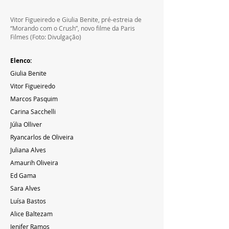
Vitor Figueiredo e Giulia Benite, pré-estreia de 
“Morando com o Crush”, novo filme da Paris 
Filmes (Foto: Divulgação)
Elenco:
Giulia Benite
Vitor Figueiredo
Marcos Pasquim
Carina Sacchelli
Júlia Olliver
Ryancarlos de Oliveira
Juliana Alves
Amaurih Oliveira
Ed Gama
Sara Alves
Luísa Bastos
Alice Baltezam
Jenifer Ramos