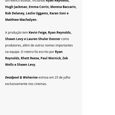
um elenco estelar, incluindo 
Ryan Reynolds, 
Hugh Jackman, Emma Corrin, Morena Baccarin, 
Rob Delaney, Leslie Uggams, Karan Soni e 
Matthew Macfadyen
.
A produção tem 
Kevin Feige, Ryan Reynolds, 
Shawn Levy e Lauren Shuler Donner 
como 
produtores, além de outros nomes importantes 
na equipe. O roteiro foi escrito por 
Ryan 
Reynolds, Rhett Reese, Paul Wernick, Zeb 
Wells e Shawn Levy
.
Deadpool & Wolverine
 estreia em 25 de julho 
exclusivamente nos cinemas.