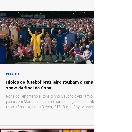
PLAYLIST
Ídolos do futebol brasileiro roubam a cena no
show da final da Copa
Ronaldo Fenômeno e Ronaldinho Gaúcho dividiram o
palco com Madonna em uma apresentação que também
reuniu Shakira, Justin Bieber, BTS, Burna Boy, Muppets,
Vila Sésamo e uma emocionante homenagem a Pelé.