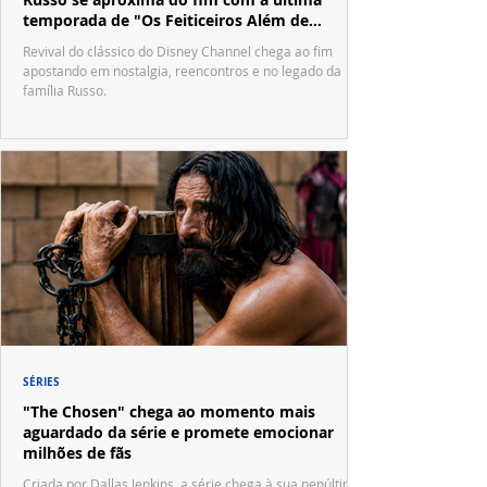
temporada de "Os Feiticeiros Além de
Waverly Place"
Revival do clássico do Disney Channel chega ao fim
apostando em nostalgia, reencontros e no legado da
família Russo.
SÉRIES
"The Chosen" chega ao momento mais
aguardado da série e promete emocionar
milhões de fãs
Criada por Dallas Jenkins, a série chega à sua penúltima