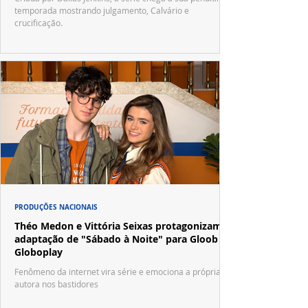
temporada mostrando julgamento, Calvário e
crucificação.
PRODUÇÕES NACIONAIS
Théo Medon e Vittória Seixas protagonizam
adaptação de "Sábado à Noite" para Gloob e
Globoplay
Fenômeno da internet vira série e emociona a própria
autora nos bastidores