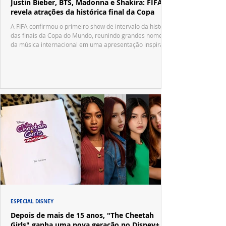
Justin Bieber, BTS, Madonna e Shakira: FIFA
revela atrações da histórica final da Copa
A FIFA confirmou o primeiro show de intervalo da história
das finais da Copa do Mundo, reunindo grandes nomes
da música internacional em uma apresentação inspirada
no tradicional Halftime Show do Super Bowl.
ESPECIAL DISNEY
Depois de mais de 15 anos, "The Cheetah
Girls" ganha uma nova geração no Disney+