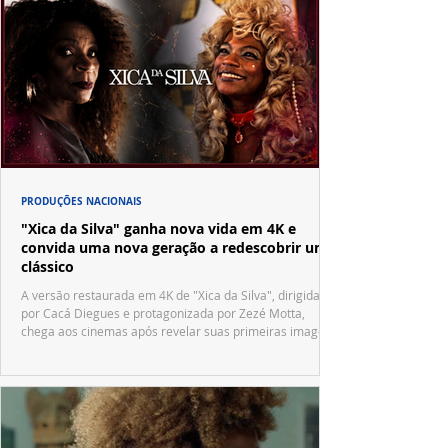
PRODUÇÕES NACIONAIS
"Xica da Silva" ganha nova vida em 4K e
convida uma nova geração a redescobrir um
clássico
A versão restaurada em 4K de "Xica da Silva", dirigida
por Cacá Diegues e protagonizada por Zezé Motta,
chega aos cinemas após revelar suas primeiras imagens
no trailer oficial.