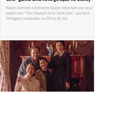
Raven-Symoné e Adrienne Bailon retornam aos seus
papéis em "The Cheetah Girls: Next Gen", que terá
filmagens realizadas na África do Sul.
PRODUÇÕES NACIONAIS
Wagner de Assis leva aos cinemas a história
real que dividiu ciência e espiritualidade
"The Fox Sisters", novo longa de Wagner de Assis,
estreia em setembro e revisita a história real das irmãs