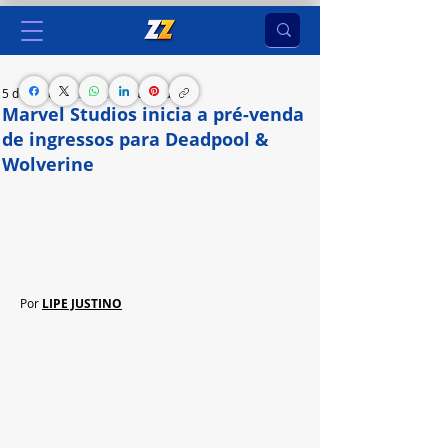
5 de jul. de 2024
1 min de leitura
Marvel Studios inicia a pré-venda
de ingressos para Deadpool &
Wolverine
Estrelada por Hugh Jackman e Ryan Reynolds, a 
produção chega aos cinemas nacionais no dia 25 
de julho
Por 
LIPE JUSTINO