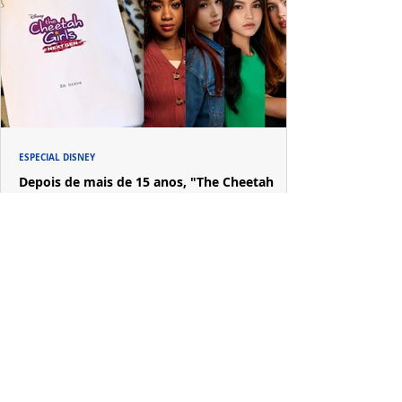
ESPECIAL DISNEY
Depois de mais de 15 anos, "The Cheetah
Girls" ganha uma nova geração no Disney+
Raven-Symoné e Adrienne Bailon retornam aos seus
papéis em "The Cheetah Girls: Next Gen", que terá
filmagens realizadas na África do Sul.