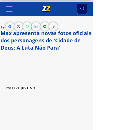
19 de jun. de 2024
2 min de leitura
Max apresenta novas fotos oficiais
dos personagens de 'Cidade de
Deus: A Luta Não Para'
Confira como estão Buscapé, Berenice, Bradock, 
Cinthia, Barbantinho e Reginaldo na nova série 
HBO Original.
Por 
LIPE JUSTINO