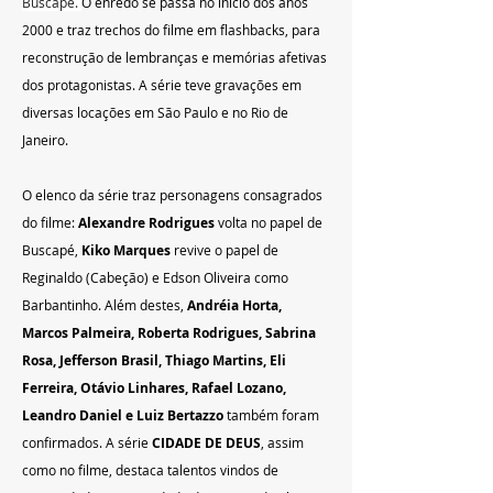
Buscapé. 
O enredo se passa no início dos anos 
2000 e traz trechos do filme em flashbacks, para 
reconstrução de lembranças e memórias afetivas 
dos protagonistas. A série teve gravações em 
diversas locações em São Paulo e no Rio de 
Janeiro.
O elenco da série traz personagens consagrados 
do filme: 
Alexandre Rodrigues
 volta no papel de 
Buscapé, 
Kiko Marques 
revive o papel de 
Reginaldo (Cabeção) e Edson Oliveira como 
Barbantinho. Além destes, 
Andréia Horta, 
Marcos Palmeira, Roberta Rodrigues, Sabrina 
Rosa, Jefferson Brasil, Thiago Martins, Eli 
Ferreira, Otávio Linhares, Rafael Lozano, 
Leandro Daniel e Luiz Bertazzo
 também foram 
confirmados. A série 
CIDADE DE DEUS
, assim 
como no filme, destaca talentos vindos de 