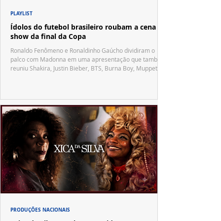
PLAYLIST
Ídolos do futebol brasileiro roubam a cena no
show da final da Copa
Ronaldo Fenômeno e Ronaldinho Gaúcho dividiram o
palco com Madonna em uma apresentação que também
reuniu Shakira, Justin Bieber, BTS, Burna Boy, Muppets,
Vila Sésamo e uma emocionante homenagem a Pelé.
PRODUÇÕES NACIONAIS