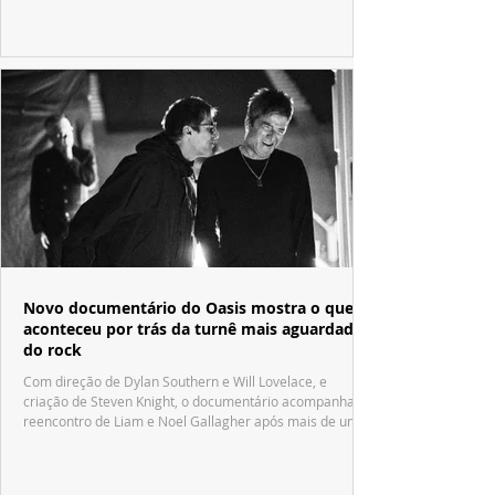
Fábrica de Chocolate".
Novo documentário do Oasis mostra o que
aconteceu por trás da turnê mais aguardada
do rock
Com direção de Dylan Southern e Will Lovelace, e
criação de Steven Knight, o documentário acompanha o
reencontro de Liam e Noel Gallagher após mais de uma
década.