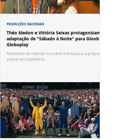
PRODUÇÕES NACIONAIS
Théo Medon e Vittória Seixas protagonizam
adaptação de "Sábado à Noite" para Gloob e
Globoplay
Fenômeno da internet vira série e emociona a própria
autora nos bastidores