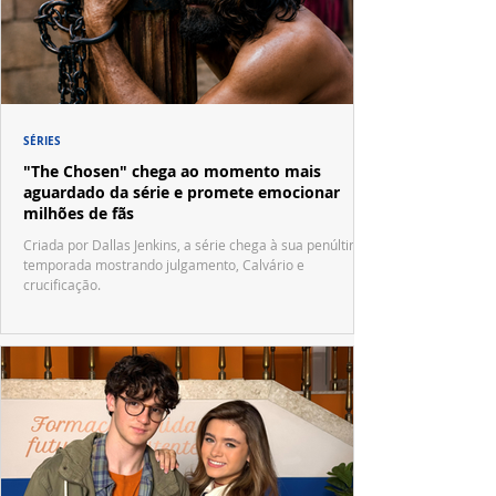
SÉRIES
"The Chosen" chega ao momento mais
aguardado da série e promete emocionar
milhões de fãs
Criada por Dallas Jenkins, a série chega à sua penúltima
temporada mostrando julgamento, Calvário e
crucificação.