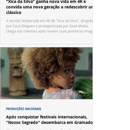
"Xica da Silva" ganha nova vida em 4K e
convida uma nova geração a redescobrir um
clássico
A versão restaurada em 4K de "Xica da Silva", dirigida
por Cacá Diegues e protagonizada por Zezé Motta,
chega aos cinemas após revelar suas primeiras imagens
no trailer oficial.
PRODUÇÕES NACIONAIS
Após conquistar festivais internacionais,
"Nosso Segredo" desembarca em Gramado