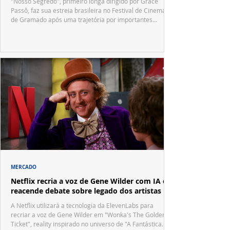
"Nosso Segredo", primeiro longa dirigido por Grace
Passô, faz sua estreia brasileira no Festival de Cinema
de Gramado após uma trajetória por importantes
festivais internacionais.
MERCADO
Netflix recria a voz de Gene Wilder com IA e
reacende debate sobre legado dos artistas
A Netflix utilizará a tecnologia da ElevenLabs para
recriar a voz de Gene Wilder em "Wonka's The Golden
Ticket", reality inspirado no universo de "A Fantástica