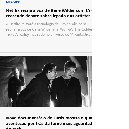
MERCADO
Netflix recria a voz de Gene Wilder com IA e
reacende debate sobre legado dos artistas
A Netflix utilizará a tecnologia da ElevenLabs para
recriar a voz de Gene Wilder em "Wonka's The Golden
Ticket", reality inspirado no universo de "A Fantástica
Fábrica de Chocolate".
Novo documentário do Oasis mostra o que
aconteceu por trás da turnê mais aguardada
do rock