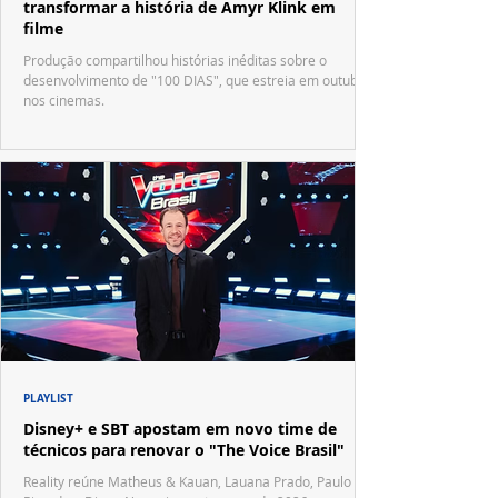
transformar a história de Amyr Klink em
filme
Produção compartilhou histórias inéditas sobre o
desenvolvimento de "100 DIAS", que estreia em outubro
nos cinemas.
PLAYLIST
Disney+ e SBT apostam em novo time de
técnicos para renovar o "The Voice Brasil"
Reality reúne Matheus & Kauan, Lauana Prado, Paulo