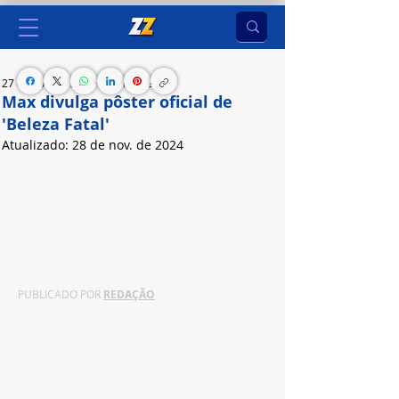
27 de nov. de 2024
2 min de leitura
Max divulga pôster oficial de
'Beleza Fatal'
Atualizado:
28 de nov. de 2024
Protagonizada por Camila Pitanga, Camila 
Queiroz e Giovanna Antonelli, primeira novela 
Max Original nacional estreia em 27 de janeiro de 
2025.
PUBLICADO POR 
REDAÇÃO