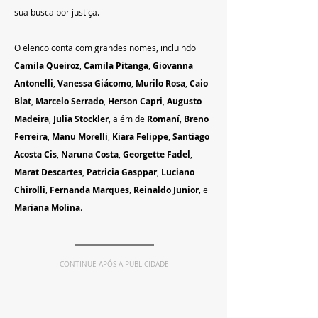
sua busca por justiça.
O elenco conta com grandes nomes, incluindo 
Camila Queiroz
, 
Camila Pitanga
, 
Giovanna 
Antonelli
, 
Vanessa Giácomo
, 
Murilo Rosa
, 
Caio 
Blat
, 
Marcelo Serrado
, 
Herson Capri
, 
Augusto 
Madeira
, 
Julia Stockler
, além de 
Romaní
, 
Breno 
Ferreira
, 
Manu Morelli
, 
Kiara Felippe
, 
Santiago 
Acosta Cis
, 
Naruna Costa
, 
Georgette Fadel
, 
Marat Descartes
, 
Patricia Gasppar
, 
Luciano 
Chirolli
, 
Fernanda Marques
, 
Reinaldo Junior
, e 
Mariana Molina
.
CONTINUE APÓS A PUBLICIDADE