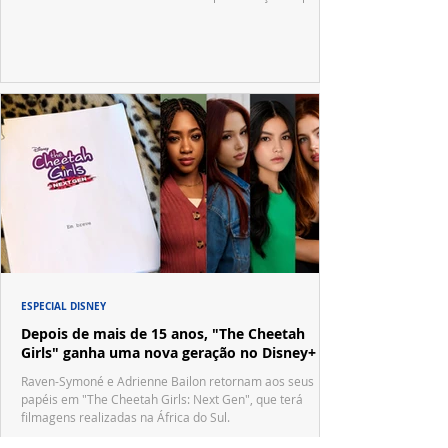
no tradicional Halftime Show do Super Bowl.
ESPECIAL DISNEY
Depois de mais de 15 anos, "The Cheetah
Girls" ganha uma nova geração no Disney+
Raven-Symoné e Adrienne Bailon retornam aos seus
papéis em "The Cheetah Girls: Next Gen", que terá
filmagens realizadas na África do Sul.