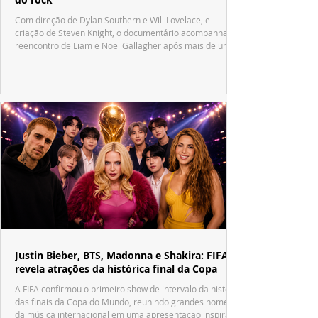
Com direção de Dylan Southern e Will Lovelace, e
criação de Steven Knight, o documentário acompanha o
reencontro de Liam e Noel Gallagher após mais de uma
década.
Justin Bieber, BTS, Madonna e Shakira: FIFA
revela atrações da histórica final da Copa
A FIFA confirmou o primeiro show de intervalo da história
das finais da Copa do Mundo, reunindo grandes nomes
da música internacional em uma apresentação inspirada