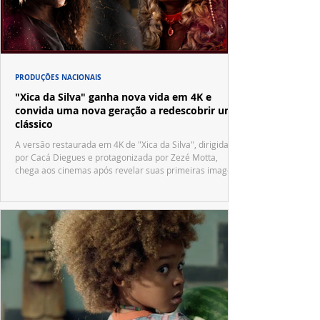
PRODUÇÕES NACIONAIS
"Xica da Silva" ganha nova vida em 4K e
convida uma nova geração a redescobrir um
clássico
A versão restaurada em 4K de "Xica da Silva", dirigida
por Cacá Diegues e protagonizada por Zezé Motta,
chega aos cinemas após revelar suas primeiras imagens
no trailer oficial.