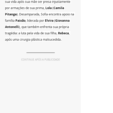
sua vida após sua mãe ser presa injustamente 
por armações de sua prima, 
Lola
 (
Camila 
Pitanga
). Desamparada, Sofia encontra apoio na 
família 
Paixão
, liderada por 
Elvira
 (
Giovanna 
Antonelli
), que também enfrenta sua própria 
tragédia: a luta pela vida de sua filha, 
Rebeca
, 
após uma cirurgia plástica malsucedida.
CONTINUE APÓS A PUBLICIDADE