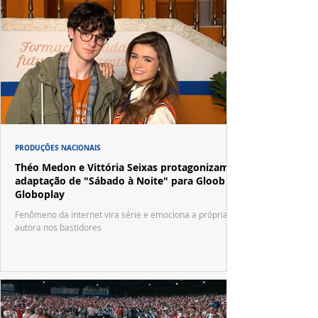
PRODUÇÕES NACIONAIS
Théo Medon e Vittória Seixas protagonizam
adaptação de "Sábado à Noite" para Gloob e
Globoplay
Fenômeno da internet vira série e emociona a própria
autora nos bastidores