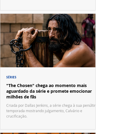
SÉRIES
"The Chosen" chega ao momento mais
aguardado da série e promete emocionar
milhões de fãs
Criada por Dallas Jenkins, a série chega à sua penúltima
temporada mostrando julgamento, Calvário e
crucificação.