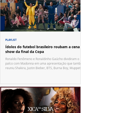
PLAYLIST
Ídolos do futebol brasileiro roubam a cena no
show da final da Copa
Ronaldo Fenômeno e Ronaldinho Gaúcho dividiram o
palco com Madonna em uma apresentação que também
reuniu Shakira, Justin Bieber, BTS, Burna Boy, Muppets,
Vila Sésamo e uma emocionante homenagem a Pelé.