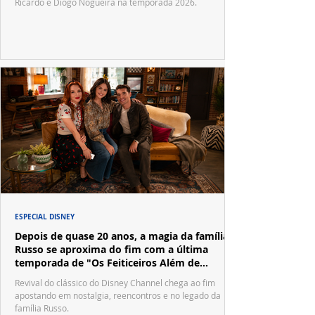
Ricardo e Diogo Nogueira na temporada 2026.
ESPECIAL DISNEY
Depois de quase 20 anos, a magia da família
Russo se aproxima do fim com a última
temporada de "Os Feiticeiros Além de
Waverly Place"
Revival do clássico do Disney Channel chega ao fim
apostando em nostalgia, reencontros e no legado da
família Russo.