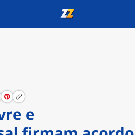
vre e
al firmam acordo