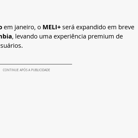
o
 em janeiro, o 
MELI+
 será expandido em breve 
mbia
, levando uma experiência premium de 
suários.
CONTINUE APÓS A PUBLICIDADE