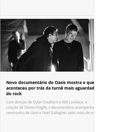
Fábrica de Chocolate".
Novo documentário do Oasis mostra o que
aconteceu por trás da turnê mais aguardada
do rock
Com direção de Dylan Southern e Will Lovelace, e
criação de Steven Knight, o documentário acompanha o
reencontro de Liam e Noel Gallagher após mais de uma
década.