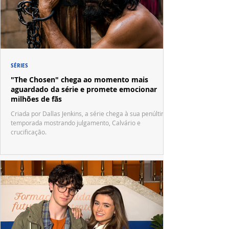
SÉRIES
"The Chosen" chega ao momento mais
aguardado da série e promete emocionar
milhões de fãs
Criada por Dallas Jenkins, a série chega à sua penúltima
temporada mostrando julgamento, Calvário e
crucificação.