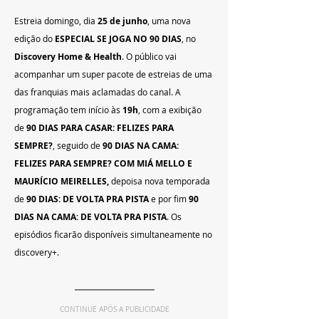
Estreia domingo, dia 
25 de junho
, uma nova 
edição do 
ESPECIAL SE JOGA NO 90 DIAS
, no 
Discovery Home & Health
. O público vai 
acompanhar um super pacote de estreias de uma 
das franquias mais aclamadas do canal. A 
programação tem início às 
19h
, com a exibição 
de 
90 DIAS PARA CASAR: FELIZES PARA 
SEMPRE?
, seguido de 
90 DIAS NA CAMA: 
FELIZES PARA SEMPRE? COM MIÁ MELLO E 
MAURÍCIO MEIRELLES, 
depoisa nova temporada 
de 
90 DIAS: DE VOLTA PRA PISTA
 e por fim
 90 
DIAS NA CAMA: DE VOLTA PRA PISTA
. Os 
episódios ficarão disponíveis simultaneamente no 
discovery+.
CONTINUE APÓS A PUBLICIDADE