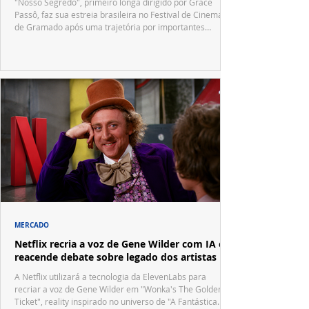
"Nosso Segredo", primeiro longa dirigido por Grace
Passô, faz sua estreia brasileira no Festival de Cinema
de Gramado após uma trajetória por importantes
festivais internacionais.
MERCADO
Netflix recria a voz de Gene Wilder com IA e
reacende debate sobre legado dos artistas
A Netflix utilizará a tecnologia da ElevenLabs para
recriar a voz de Gene Wilder em "Wonka's The Golden
Ticket", reality inspirado no universo de "A Fantástica