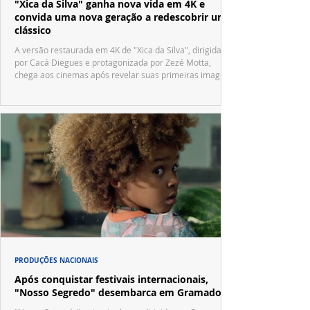
"Xica da Silva" ganha nova vida em 4K e
convida uma nova geração a redescobrir um
clássico
A versão restaurada em 4K de "Xica da Silva", dirigida
por Cacá Diegues e protagonizada por Zezé Motta,
chega aos cinemas após revelar suas primeiras imagens
no trailer oficial.
PRODUÇÕES NACIONAIS
Após conquistar festivais internacionais,
"Nosso Segredo" desembarca em Gramado