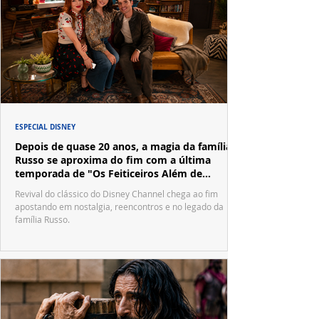
ESPECIAL DISNEY
Depois de quase 20 anos, a magia da família
Russo se aproxima do fim com a última
temporada de "Os Feiticeiros Além de
Waverly Place"
Revival do clássico do Disney Channel chega ao fim
apostando em nostalgia, reencontros e no legado da
família Russo.