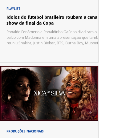
PLAYLIST
Ídolos do futebol brasileiro roubam a cena no
show da final da Copa
Ronaldo Fenômeno e Ronaldinho Gaúcho dividiram o
palco com Madonna em uma apresentação que também
reuniu Shakira, Justin Bieber, BTS, Burna Boy, Muppets,
Vila Sésamo e uma emocionante homenagem a Pelé.
PRODUÇÕES NACIONAIS