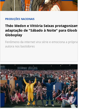
PRODUÇÕES NACIONAIS
Théo Medon e Vittória Seixas protagonizam
adaptação de "Sábado à Noite" para Gloob e
Globoplay
Fenômeno da internet vira série e emociona a própria
autora nos bastidores