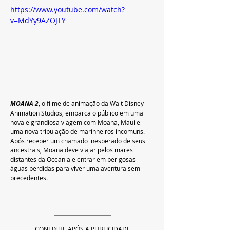
https://www.youtube.com/watch?
v=MdYy9AZOJTY
MOANA 2
,
o filme de animação da Walt Disney 
Animation Studios, embarca o público em uma 
nova e grandiosa viagem com Moana, Maui e 
uma nova tripulação de marinheiros incomuns. 
Após receber um chamado inesperado de seus 
ancestrais, Moana deve viajar pelos mares 
distantes da Oceania e entrar em perigosas 
águas perdidas para viver uma aventura sem 
precedentes.
CONTINUE APÓS A PUBLICIDADE