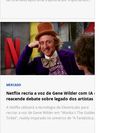
festivais internacionais.
MERCADO
Netflix recria a voz de Gene Wilder com IA e
reacende debate sobre legado dos artistas
A Netflix utilizará a tecnologia da ElevenLabs para
recriar a voz de Gene Wilder em "Wonka's The Golden
Ticket", reality inspirado no universo de "A Fantástica
Fábrica de Chocolate".