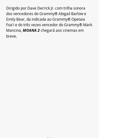
Dirigido por Dave Derrick Jr. com trilha sonora 
dos vencedores do Grammy® Abigail Barlow e 
Emily Bear, da indicada ao Grammy® Opetaia 
Foa'i e do três vezes vencedor do Grammy® Mark 
Mancina, 
MOANA 2 
chegará aos cinemas em 
breve.