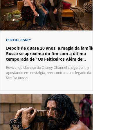
ESPECIAL DISNEY
Depois de quase 20 anos, a magia da família
Russo se aproxima do fim com a última
temporada de "Os Feiticeiros Além de
Waverly Place"
Revival do clássico do Disney Channel chega ao fim
apostando em nostalgia, reencontros e no legado da
família Russo.