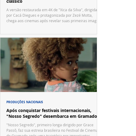
clássico
A versão restaurada em 4K de "Xica da Silva", dirigida
por Cacá Diegues e protagonizada por Zezé Motta,
chega aos cinemas após revelar suas primeiras imagens
no trailer oficial.
PRODUÇÕES NACIONAIS
Após conquistar festivais internacionais,
"Nosso Segredo" desembarca em Gramado
"Nosso Segredo", primeiro longa dirigido por Grace
Passô, faz sua estreia brasileira no Festival de Cinema
de Gramado após uma trajetória por importantes