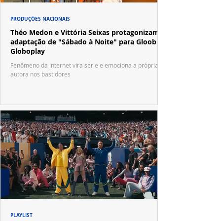
PRODUÇÕES NACIONAIS
Théo Medon e Vittória Seixas protagonizam
adaptação de "Sábado à Noite" para Gloob e
Globoplay
Fenômeno da internet vira série e emociona a própria
autora nos bastidores
PLAYLIST