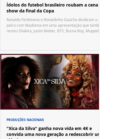
Ídolos do futebol brasileiro roubam a cena no
show da final da Copa
Ronaldo Fenômeno e Ronaldinho Gaúcho dividiram o
palco com Madonna em uma apresentação que também
reuniu Shakira, Justin Bieber, BTS, Burna Boy, Muppets,
Vila Sésamo e uma emocionante homenagem a Pelé.
PRODUÇÕES NACIONAIS
"Xica da Silva" ganha nova vida em 4K e
convida uma nova geração a redescobrir um