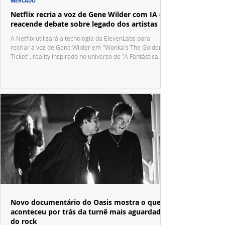
MERCADO
Netflix recria a voz de Gene Wilder com IA e
reacende debate sobre legado dos artistas
A Netflix utilizará a tecnologia da ElevenLabs para
recriar a voz de Gene Wilder em "Wonka's The Golden
Ticket", reality inspirado no universo de "A Fantástica
Fábrica de Chocolate".
Novo documentário do Oasis mostra o que
aconteceu por trás da turnê mais aguardada
do rock