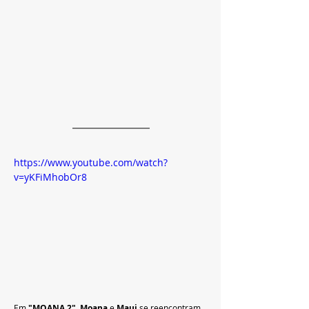
https://www.youtube.com/watch?
v=yKFiMhobOr8
Em 
"MOANA 2"
, 
Moana
 e 
Maui
 se reencontram 