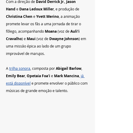
Com a direção de 
David Derrick Jr.
, 
Jason 
Hand
 e 
Dana Ledoux Miller
, e produção de 
Christina Chen
 e 
Yvett Merino
, a animação 
promete levar os fãs a uma jornada de tirar o 
fôlego, acompanhando 
Moana
 (voz de 
Auli’i 
Cravalho
) e 
Maui
 (voz de 
Dwayne Johnson
) em 
uma missão épica ao lado de um grupo 
improvável de marujos.
A 
trilha sonora
, composta por 
Abigail Barlow
, 
Emily Bear
, 
Opetaia Foa'i
 e 
Mark Mancina
, 
já 
está disponível
 e promete envolver o público com 
músicas de grande emoção e talento.