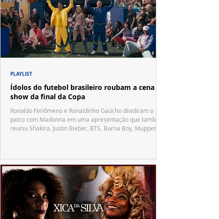
PLAYLIST
Ídolos do futebol brasileiro roubam a cena no
show da final da Copa
Ronaldo Fenômeno e Ronaldinho Gaúcho dividiram o
palco com Madonna em uma apresentação que também
reuniu Shakira, Justin Bieber, BTS, Burna Boy, Muppets,
Vila Sésamo e uma emocionante homenagem a Pelé.