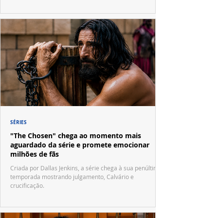
SÉRIES
"The Chosen" chega ao momento mais
aguardado da série e promete emocionar
milhões de fãs
Criada por Dallas Jenkins, a série chega à sua penúltima
temporada mostrando julgamento, Calvário e
crucificação.