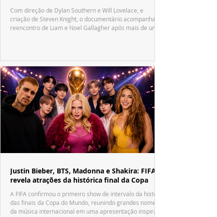
Com direção de Dylan Southern e Will Lovelace, e
criação de Steven Knight, o documentário acompanha o
reencontro de Liam e Noel Gallagher após mais de uma
década.
Justin Bieber, BTS, Madonna e Shakira: FIFA
revela atrações da histórica final da Copa
A FIFA confirmou o primeiro show de intervalo da história
das finais da Copa do Mundo, reunindo grandes nomes
da música internacional em uma apresentação inspirada