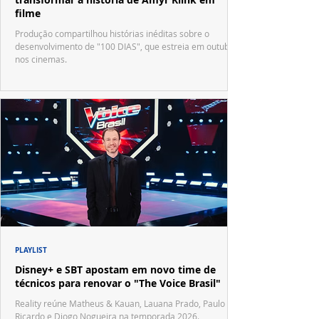
filme
Produção compartilhou histórias inéditas sobre o
desenvolvimento de "100 DIAS", que estreia em outubro
nos cinemas.
PLAYLIST
Disney+ e SBT apostam em novo time de
técnicos para renovar o "The Voice Brasil"
Reality reúne Matheus & Kauan, Lauana Prado, Paulo
Ricardo e Diogo Nogueira na temporada 2026.