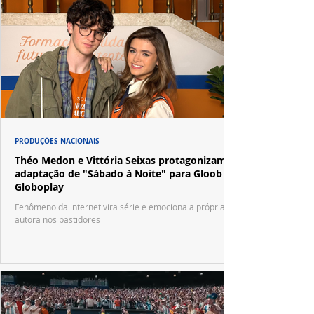
PRODUÇÕES NACIONAIS
Théo Medon e Vittória Seixas protagonizam
adaptação de "Sábado à Noite" para Gloob e
Globoplay
Fenômeno da internet vira série e emociona a própria
autora nos bastidores