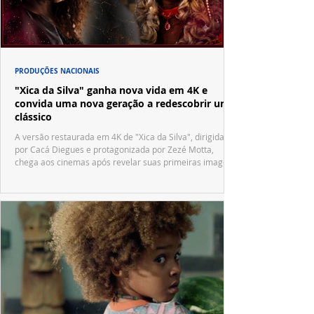
PRODUÇÕES NACIONAIS
"Xica da Silva" ganha nova vida em 4K e
convida uma nova geração a redescobrir um
clássico
A versão restaurada em 4K de "Xica da Silva", dirigida
por Cacá Diegues e protagonizada por Zezé Motta,
chega aos cinemas após revelar suas primeiras imagens
no trailer oficial.