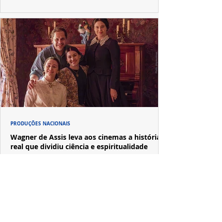
PRODUÇÕES NACIONAIS
Wagner de Assis leva aos cinemas a história
real que dividiu ciência e espiritualidade
"The Fox Sisters", novo longa de Wagner de Assis,
estreia em setembro e revisita a história real das irmãs
que deram origem ao moderno espiritualismo ocidental.