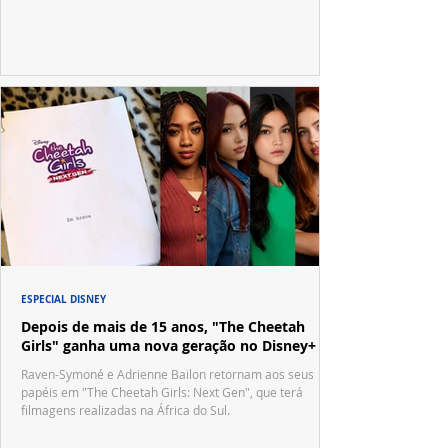
no tradicional Halftime Show do Super Bowl.
ESPECIAL DISNEY
Depois de mais de 15 anos, "The Cheetah
Girls" ganha uma nova geração no Disney+
Raven-Symoné e Adrienne Bailon retornam aos seus
papéis em "The Cheetah Girls: Next Gen", que terá
filmagens realizadas na África do Sul.