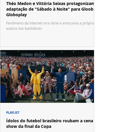
Théo Medon e Vittória Seixas protagonizam
adaptação de "Sábado à Noite" para Gloob e
Globoplay
Fenômeno da internet vira série e emociona a própria
autora nos bastidores
PLAYLIST
Ídolos do futebol brasileiro roubam a cena no
show da final da Copa