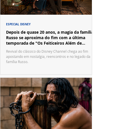
ESPECIAL DISNEY
Depois de quase 20 anos, a magia da família
Russo se aproxima do fim com a última
temporada de "Os Feiticeiros Além de
Waverly Place"
Revival do clássico do Disney Channel chega ao fim
apostando em nostalgia, reencontros e no legado da
família Russo.