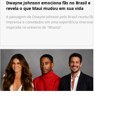
Dwayne Johnson emociona fãs no Brasil e
revela o que Maui mudou em sua vida
A passagem de Dwayne Johnson pelo Brasil reuniu fãs,
imprensa e convidados em uma experiência imersiva
inspirada no universo de "Moana".
PRODUÇÕES NACIONAIS
Giovanna Antonelli, Ícaro Silva e João Vicente
chegam para reforçar "Tremembé"