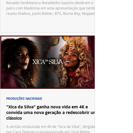
Ronaldo Fenômeno e Ronaldinho Gaúcho dividiram o
palco com Madonna em uma apresentação que também
reuniu Shakira, Justin Bieber, BTS, Burna Boy, Muppets,
Vila Sésamo e uma emocionante homenagem a Pelé.
PRODUÇÕES NACIONAIS
"Xica da Silva" ganha nova vida em 4K e
convida uma nova geração a redescobrir um
clássico
A versão restaurada em 4K de "Xica da Silva", dirigida
por Cacá Diegues e protagonizada por Zezé Motta,