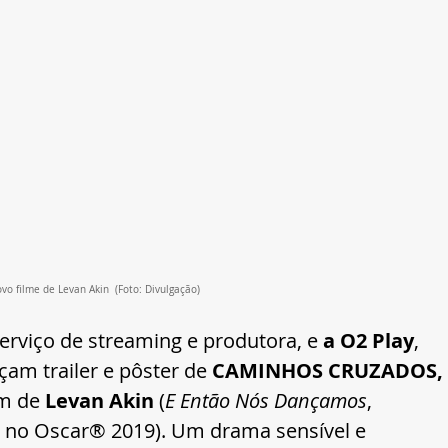
 filme de Levan Akin  (Foto: Divulgação)
serviço de streaming e produtora, e 
a O2 Play
, 
çam trailer e pôster de 
CAMINHOS CRUZADOS, 
m de 
Levan Akin
 (
E Então Nós Dançamos
, 
ia no Oscar® 2019). Um drama sensível e 