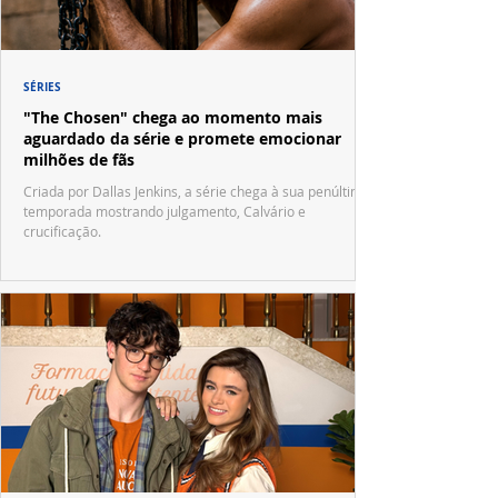
SÉRIES
"The Chosen" chega ao momento mais
aguardado da série e promete emocionar
milhões de fãs
Criada por Dallas Jenkins, a série chega à sua penúltima
temporada mostrando julgamento, Calvário e
crucificação.