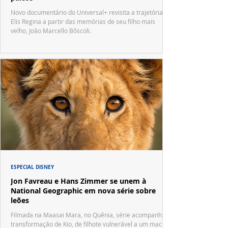
Novo documentário do Universal+ revisita a trajetória de
Elis Regina a partir das memórias de seu filho mais
velho, João Marcello Bôscoli.
ESPECIAL DISNEY
Jon Favreau e Hans Zimmer se unem à
National Geographic em nova série sobre
leões
Filmada na Maasai Mara, no Quênia, série acompanha a
transformação de Kio, de filhote vulnerável a um macho