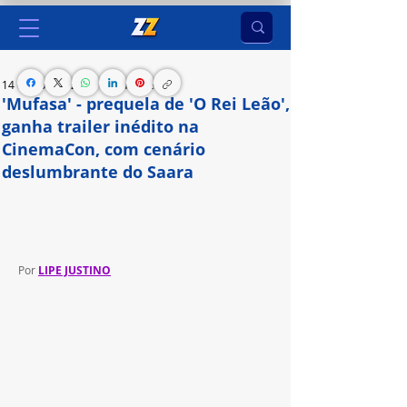
14 de abr. de 2024
1 min de leitura
'Mufasa' - prequela de 'O Rei Leão',
ganha trailer inédito na
CinemaCon, com cenário
deslumbrante do Saara
Produção tem estreia prevista para  dezembro de 
2024
Por 
LIPE JUSTINO