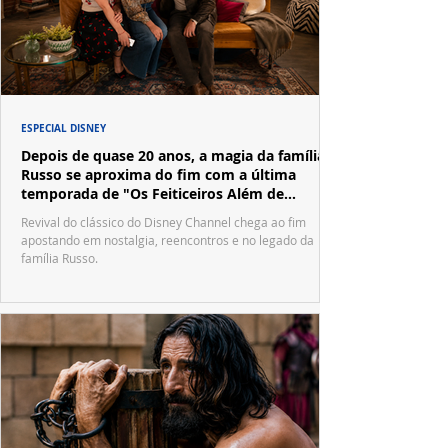
ESPECIAL DISNEY
Depois de quase 20 anos, a magia da família
Russo se aproxima do fim com a última
temporada de "Os Feiticeiros Além de
Waverly Place"
Revival do clássico do Disney Channel chega ao fim
apostando em nostalgia, reencontros e no legado da
família Russo.