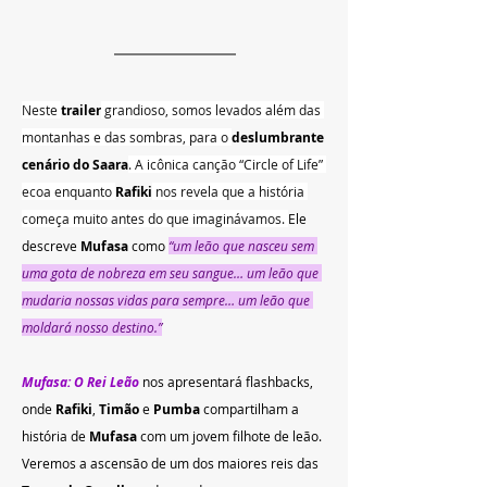
Neste 
trailer
 grandioso, somos levados além das 
montanhas e das sombras, para o 
deslumbrante 
cenário do Saara
. A icônica canção “Circle of Life” 
ecoa enquanto 
Rafiki
 nos revela que a história 
começa muito antes do que imaginávamos. 
Ele 
descreve 
Mufasa
 como 
“um leão que nasceu sem 
uma gota de nobreza em seu sangue… um leão que 
mudaria nossas vidas para sempre… um leão que 
moldará nosso destino.”
Mufasa: O Rei Leão
 nos apresentará flashbacks, 
onde 
Rafiki
, 
Timão
 e 
Pumba
 compartilham a 
história de 
Mufasa
 com um jovem filhote de leão. 
Veremos a ascensão de um dos maiores reis das 