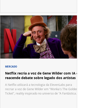
festivais internacionais.
MERCADO
Netflix recria a voz de Gene Wilder com IA e
reacende debate sobre legado dos artistas
A Netflix utilizará a tecnologia da ElevenLabs para
recriar a voz de Gene Wilder em "Wonka's The Golden
Ticket", reality inspirado no universo de "A Fantástica
Fábrica de Chocolate".