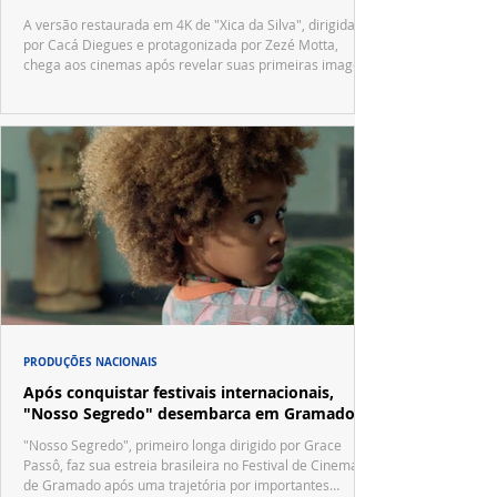
A versão restaurada em 4K de "Xica da Silva", dirigida
por Cacá Diegues e protagonizada por Zezé Motta,
chega aos cinemas após revelar suas primeiras imagens
no trailer oficial.
PRODUÇÕES NACIONAIS
Após conquistar festivais internacionais,
"Nosso Segredo" desembarca em Gramado
"Nosso Segredo", primeiro longa dirigido por Grace
Passô, faz sua estreia brasileira no Festival de Cinema
de Gramado após uma trajetória por importantes