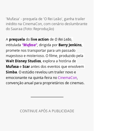
'Mufasa' - prequela de 'O Rei Leão', ganha trailer 
inédito na CinemaCon, com cenário deslumbrante 
do Saaraa 
(Foto: Reprodução)
A 
prequela
 do 
live action
 de 
O Rei Leão
, 
intitulada 
“Mufasa”
, dirigida por 
Barry Jenkins
, 
promete nos transportar para um passado 
majestoso e misterioso. O filme, produzido pela 
Walt 
Disney Studios
, explora a história de 
Mufasa
 e 
Scar
 antes dos eventos que envolvem 
Simba
. 
O estúdio revelou um trailer novo e 
emocionante na quinta-feira no 
CinemaCon
, 
convenção anual para proprietários de cinemas.
CONTINUE APÓS A PUBLICIDADE