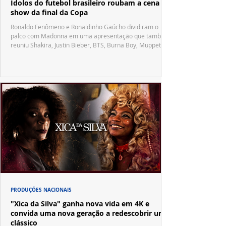
Ídolos do futebol brasileiro roubam a cena no
show da final da Copa
Ronaldo Fenômeno e Ronaldinho Gaúcho dividiram o
palco com Madonna em uma apresentação que também
reuniu Shakira, Justin Bieber, BTS, Burna Boy, Muppets,
Vila Sésamo e uma emocionante homenagem a Pelé.
PRODUÇÕES NACIONAIS
"Xica da Silva" ganha nova vida em 4K e
convida uma nova geração a redescobrir um
clássico