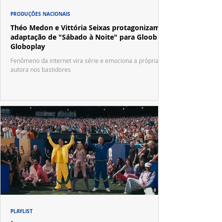
PRODUÇÕES NACIONAIS
Théo Medon e Vittória Seixas protagonizam
adaptação de "Sábado à Noite" para Gloob e
Globoplay
Fenômeno da internet vira série e emociona a própria
autora nos bastidores
PLAYLIST