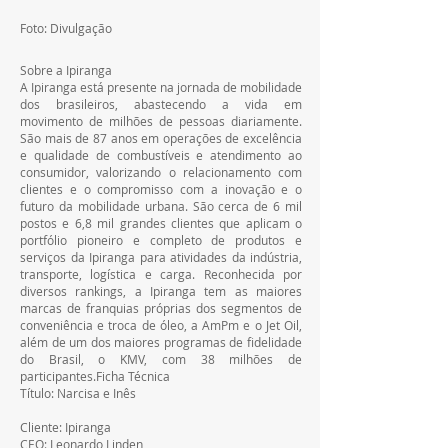
Foto: Divulgação
Sobre a Ipiranga
A Ipiranga está presente na jornada de mobilidade 
dos brasileiros, abastecendo a vida em 
movimento de milhões de pessoas diariamente. 
São mais de 87 anos em operações de excelência 
e qualidade de combustíveis e atendimento ao 
consumidor, valorizando o relacionamento com 
clientes e o compromisso com a inovação e o 
futuro da mobilidade urbana. São cerca de 6 mil 
postos e 6,8 mil grandes clientes que aplicam o 
portfólio pioneiro e completo de produtos e 
serviços da Ipiranga para atividades da indústria, 
transporte, logística e carga. Reconhecida por 
diversos rankings, a Ipiranga tem as maiores 
marcas de franquias próprias dos segmentos de 
conveniência e troca de óleo, a AmPm e o Jet Oil, 
além de um dos maiores programas de fidelidade 
do Brasil, o KMV, com 38 milhões de 
participantes.Ficha Técnica
Título: Narcisa e Inês
Cliente: Ipiranga
CEO: Leonardo Linden