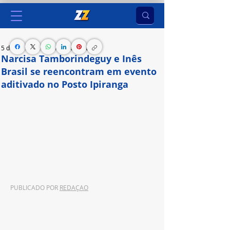
5 de nov. de 2024
4 min de leitura
Narcisa Tamborindeguy e Inês
Brasil se reencontram em evento
aditivado no Posto Ipiranga
Campanha, criada pela Mutato, revive 
participação em programa de TV, que gerou 
dezenas de memes nas redes sociais, para 
promover o benefício do rendimento da linha 
Ipimax
PUBLICADO POR 
REDAÇAO