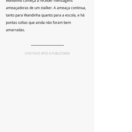
Wandinha 
começa a receber mensagens 
ameaçadoras de um stalker. 
A ameaça continua, 
tanto para Wandinha quanto para a escola, e há 
pontas soltas que ainda não foram bem 
amarradas
.
CONTINUE APÓS A PUBLICIDADE