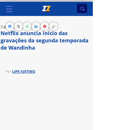
7 de mai. de 2024
2 min de leitura
Netflix anuncia início das
gravações da segunda temporada
de Wandinha
Novos nomes no elenco são divulgados!
Por
LIPE JUSTINO