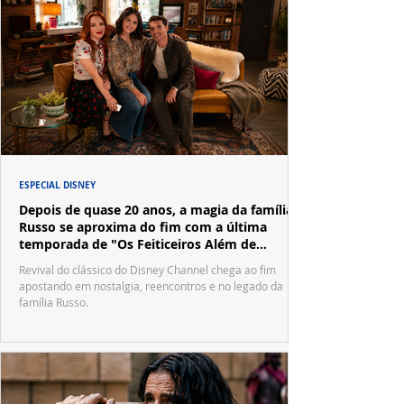
ESPECIAL DISNEY
Depois de quase 20 anos, a magia da família
Russo se aproxima do fim com a última
temporada de "Os Feiticeiros Além de
Waverly Place"
Revival do clássico do Disney Channel chega ao fim
apostando em nostalgia, reencontros e no legado da
família Russo.