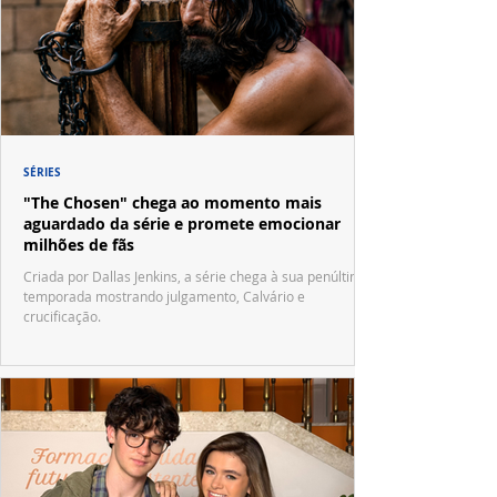
SÉRIES
"The Chosen" chega ao momento mais
aguardado da série e promete emocionar
milhões de fãs
Criada por Dallas Jenkins, a série chega à sua penúltima
temporada mostrando julgamento, Calvário e
crucificação.