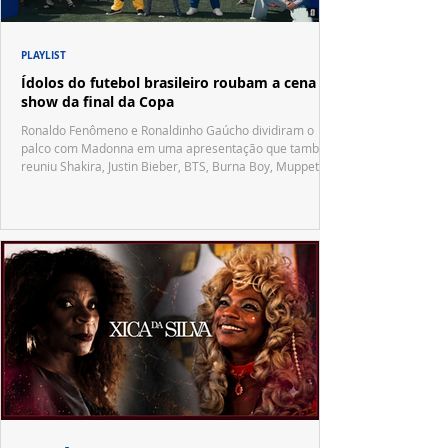
PLAYLIST
Ídolos do futebol brasileiro roubam a cena no
show da final da Copa
Ronaldo Fenômeno e Ronaldinho Gaúcho dividiram o
palco com Madonna em uma apresentação que também
reuniu Shakira, Justin Bieber, BTS, Burna Boy, Muppets,
Vila Sésamo e uma emocionante homenagem a Pelé.