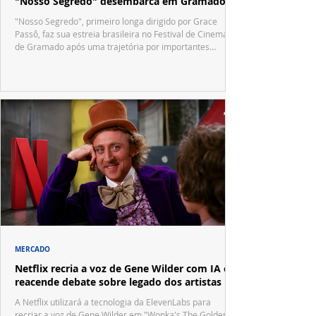
"Nosso Segredo" desembarca em Gramado
"Nosso Segredo", primeiro longa dirigido por Grace
Passô, faz sua estreia brasileira no Festival de Cinema
de Gramado após uma trajetória por importantes
festivais internacionais.
MERCADO
Netflix recria a voz de Gene Wilder com IA e
reacende debate sobre legado dos artistas
A Netflix utilizará a tecnologia da ElevenLabs para
recriar a voz de Gene Wilder em "Wonka's The Golden