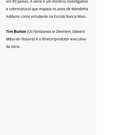
em 93 países. A série é um mistério investigativo 
e sobrenatural que mapeia os anos de Wandinha 
Addams como estudante na Escola Nunca Mais. 
Tim Burton
 (
Os Fantasmas se Divertem
, 
Edward 
Mãos-de-Tesoura
) é o diretor/produtor executivo 
da série. 