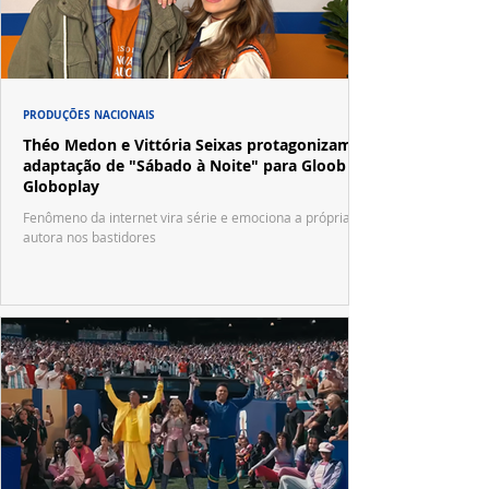
PRODUÇÕES NACIONAIS
Théo Medon e Vittória Seixas protagonizam
adaptação de "Sábado à Noite" para Gloob e
Globoplay
Fenômeno da internet vira série e emociona a própria
autora nos bastidores