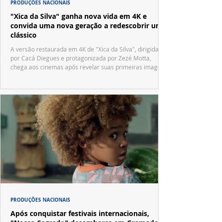
PRODUÇÕES NACIONAIS
"Xica da Silva" ganha nova vida em 4K e
convida uma nova geração a redescobrir um
clássico
A versão restaurada em 4K de "Xica da Silva", dirigida
por Cacá Diegues e protagonizada por Zezé Motta,
chega aos cinemas após revelar suas primeiras imagens
no trailer oficial.
PRODUÇÕES NACIONAIS
Após conquistar festivais internacionais,