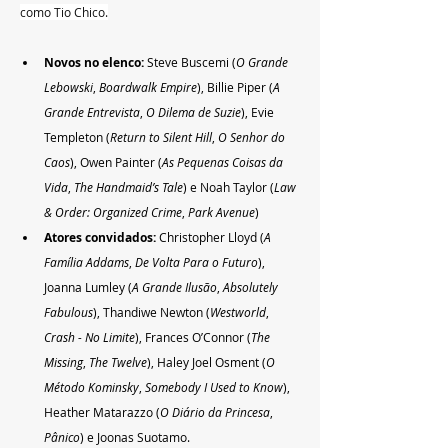
como Tio Chico.
Novos no elenco:
 Steve Buscemi (
O Grande 
Lebowski
, 
Boardwalk Empire
), Billie Piper (
A 
Grande Entrevista
, 
O Dilema de Suzie
), Evie 
Templeton (
Return to Silent Hill
, 
O Senhor do 
Caos
), Owen Painter (
As Pequenas Coisas da 
Vida
, 
The Handmaid’s Tale
) e Noah Taylor (
Law 
& Order: Organized Crime
, 
Park Avenue
)
Atores convidados:
 Christopher Lloyd (
A 
Família Addams
, 
De Volta Para o Futuro
), 
Joanna Lumley (
A Grande Ilusão
, 
Absolutely 
Fabulous
), Thandiwe Newton (
Westworld
, 
Crash - No Limite
), Frances O’Connor (
The 
Missing
, 
The Twelve
), Haley Joel Osment (
O 
Método Kominsky
, 
Somebody I Used to Know
), 
Heather Matarazzo (
O Diário da Princesa
, 
Pânico
) e Joonas Suotamo.