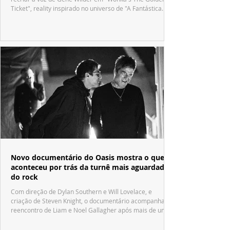
Ticket", reality inspirado no universo de "A Fantástica
Fábrica de Chocolate".
Novo documentário do Oasis mostra o que
aconteceu por trás da turnê mais aguardada
do rock
Com direção de Dylan Southern e Will Lovelace, e
criação de Steven Knight, o documentário acompanha o
reencontro de Liam e Noel Gallagher após mais de uma
década.