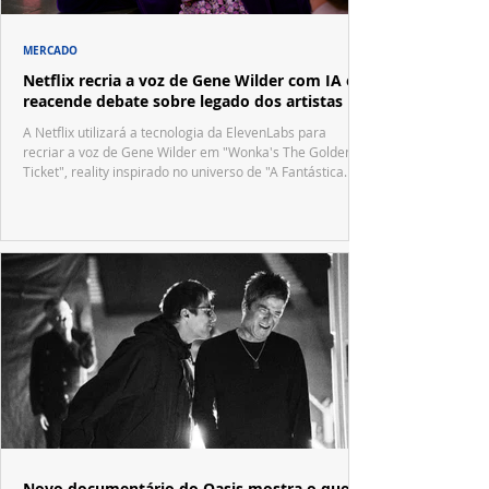
MERCADO
Netflix recria a voz de Gene Wilder com IA e
reacende debate sobre legado dos artistas
A Netflix utilizará a tecnologia da ElevenLabs para
recriar a voz de Gene Wilder em "Wonka's The Golden
Ticket", reality inspirado no universo de "A Fantástica
Fábrica de Chocolate".
Novo documentário do Oasis mostra o que