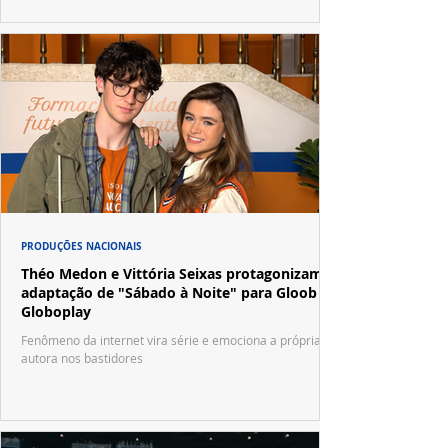
PRODUÇÕES NACIONAIS
Théo Medon e Vittória Seixas protagonizam
adaptação de "Sábado à Noite" para Gloob e
Globoplay
Fenômeno da internet vira série e emociona a própria
autora nos bastidores