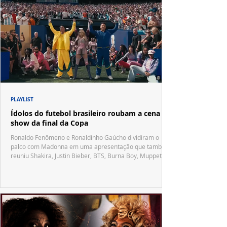
PLAYLIST
Ídolos do futebol brasileiro roubam a cena no
show da final da Copa
Ronaldo Fenômeno e Ronaldinho Gaúcho dividiram o
palco com Madonna em uma apresentação que também
reuniu Shakira, Justin Bieber, BTS, Burna Boy, Muppets,
Vila Sésamo e uma emocionante homenagem a Pelé.