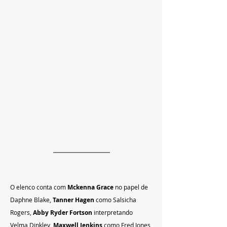
O elenco conta com 
Mckenna Grace
 no papel de 
Daphne Blake, 
Tanner Hagen
 como Salsicha 
Rogers, 
Abby Ryder Fortson
 interpretando 
Velma Dinkley, 
Maxwell Jenkins
 como Fred Jones 