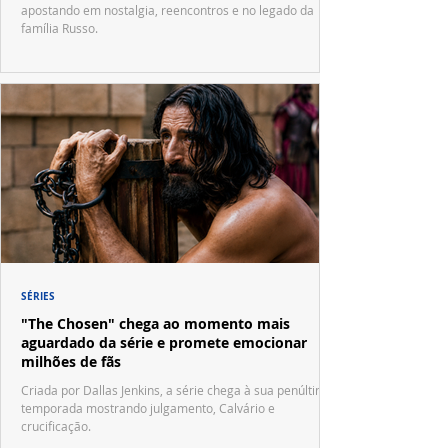
apostando em nostalgia, reencontros e no legado da
família Russo.
SÉRIES
"The Chosen" chega ao momento mais
aguardado da série e promete emocionar
milhões de fãs
Criada por Dallas Jenkins, a série chega à sua penúltima
temporada mostrando julgamento, Calvário e
crucificação.