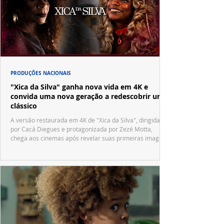
PRODUÇÕES NACIONAIS
"Xica da Silva" ganha nova vida em 4K e
convida uma nova geração a redescobrir um
clássico
A versão restaurada em 4K de "Xica da Silva", dirigida
por Cacá Diegues e protagonizada por Zezé Motta,
chega aos cinemas após revelar suas primeiras imagens
no trailer oficial.