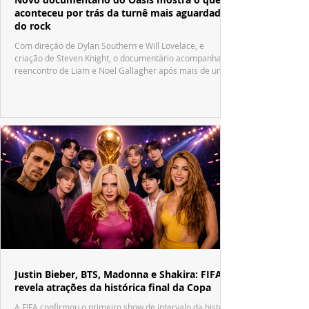
aconteceu por trás da turnê mais aguardada
do rock
Com direção de Dylan Southern e Will Lovelace, e
criação de Steven Knight, o documentário acompanha o
reencontro de Liam e Noel Gallagher após mais de uma
década.
Justin Bieber, BTS, Madonna e Shakira: FIFA
revela atrações da histórica final da Copa
A FIFA confirmou o primeiro show de intervalo da história