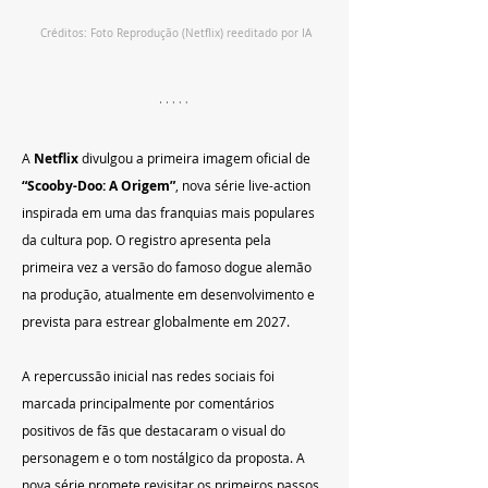
Créditos: Foto Reprodução (Netflix) reeditado por IA
A 
Netflix
 divulgou a primeira imagem oficial de 
“Scooby-Doo: A Origem”
, nova série live-action 
inspirada em uma das franquias mais populares 
da cultura pop. O registro apresenta pela 
primeira vez a versão do famoso dogue alemão 
na produção, atualmente em desenvolvimento e 
prevista para estrear globalmente em 2027.
A repercussão inicial nas redes sociais foi 
marcada principalmente por comentários 
positivos de fãs que destacaram o visual do 
personagem e o tom nostálgico da proposta. A 
nova série promete revisitar os primeiros passos 