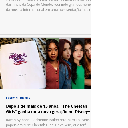
das finais da Copa do Mundo, reunindo grandes nomes
da música internacional em uma apresentação inspirada
no tradicional Halftime Show do Super Bowl.
ESPECIAL DISNEY
Depois de mais de 15 anos, "The Cheetah
Girls" ganha uma nova geração no Disney+
Raven-Symoné e Adrienne Bailon retornam aos seus
papéis em "The Cheetah Girls: Next Gen", que terá