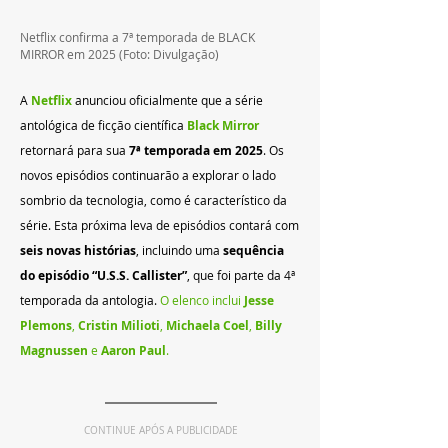
Netflix confirma a 7ª temporada de BLACK 
MIRROR em 2025 (Foto: Divulgação)
A 
Netflix
anunciou oficialmente que a série 
antológica de ficção científica 
Black Mirror
retornará para sua 
7ª temporada em 2025
. Os 
novos episódios continuarão a explorar o lado 
sombrio da tecnologia, como é característico da 
série. Esta próxima leva de episódios contará com 
seis novas histórias
, incluindo uma 
sequência 
do episódio “U.S.S. Callister”
, que foi parte da 4ª 
temporada da antologia. 
O elenco inclui 
Jesse 
Plemons
, 
Cristin Milioti
, 
Michaela Coel
, 
Billy 
Magnussen
 e 
Aaron Paul
.
CONTINUE APÓS A PUBLICIDADE