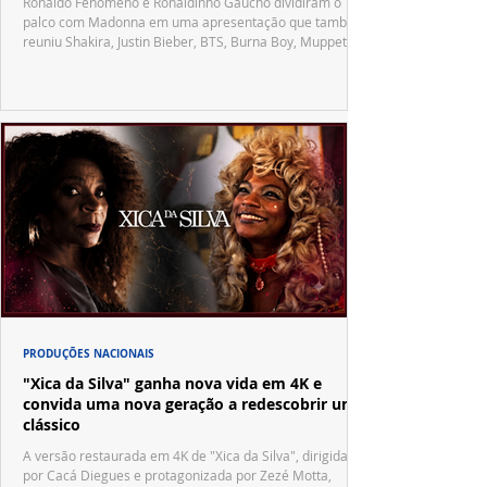
Ronaldo Fenômeno e Ronaldinho Gaúcho dividiram o
palco com Madonna em uma apresentação que também
reuniu Shakira, Justin Bieber, BTS, Burna Boy, Muppets,
Vila Sésamo e uma emocionante homenagem a Pelé.
PRODUÇÕES NACIONAIS
"Xica da Silva" ganha nova vida em 4K e
convida uma nova geração a redescobrir um
clássico
A versão restaurada em 4K de "Xica da Silva", dirigida
por Cacá Diegues e protagonizada por Zezé Motta,