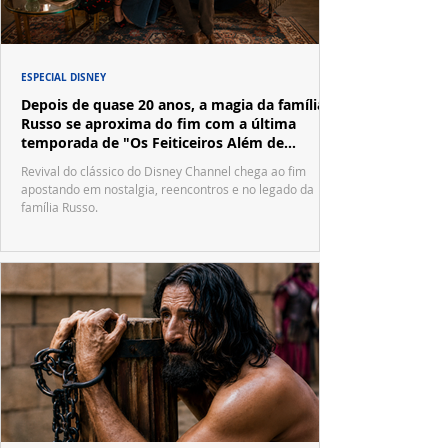
ESPECIAL DISNEY
Depois de quase 20 anos, a magia da família
Russo se aproxima do fim com a última
temporada de "Os Feiticeiros Além de
Waverly Place"
Revival do clássico do Disney Channel chega ao fim
apostando em nostalgia, reencontros e no legado da
família Russo.