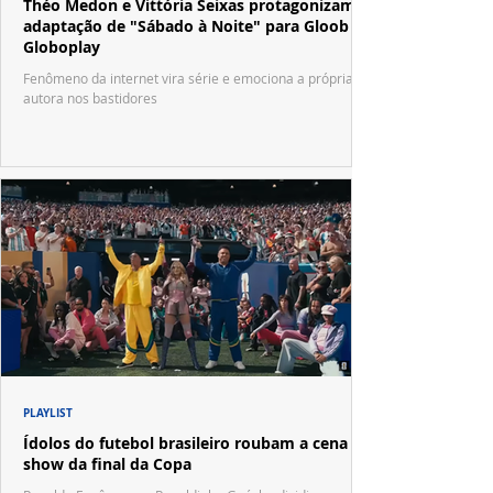
Théo Medon e Vittória Seixas protagonizam
adaptação de "Sábado à Noite" para Gloob e
Globoplay
Fenômeno da internet vira série e emociona a própria
autora nos bastidores
PLAYLIST
Ídolos do futebol brasileiro roubam a cena no
show da final da Copa