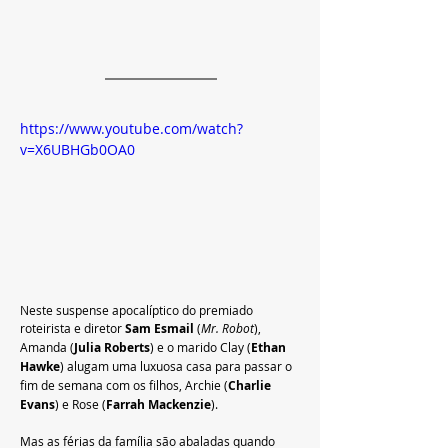
https://www.youtube.com/watch?
v=X6UBHGb0OA0
Neste suspense apocalíptico do premiado 
roteirista e diretor 
Sam Esmail 
(
Mr. Robot
), 
Amanda (
Julia Roberts
) e o marido Clay (
Ethan 
Hawke
) alugam uma luxuosa casa para passar o 
fim de semana com os filhos, Archie (
Charlie 
Evans
) e Rose (
Farrah Mackenzie
). 
Mas as férias da família são abaladas quando 