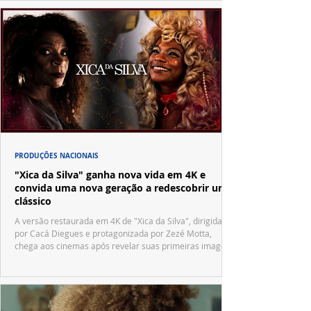
PRODUÇÕES NACIONAIS
"Xica da Silva" ganha nova vida em 4K e
convida uma nova geração a redescobrir um
clássico
A versão restaurada em 4K de "Xica da Silva", dirigida
por Cacá Diegues e protagonizada por Zezé Motta,
chega aos cinemas após revelar suas primeiras imagens
no trailer oficial.