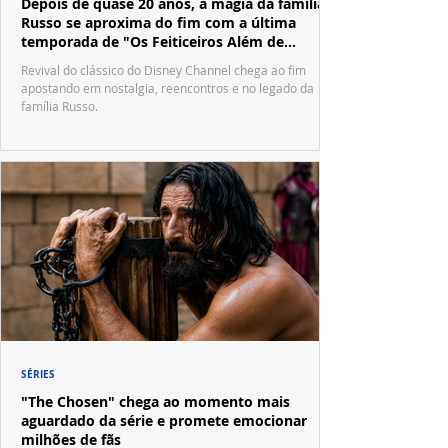
Depois de quase 20 anos, a magia da família
Russo se aproxima do fim com a última
temporada de "Os Feiticeiros Além de
Waverly Place"
Revival do clássico do Disney Channel chega ao fim
apostando em nostalgia, reencontros e no legado da
família Russo.
SÉRIES
"The Chosen" chega ao momento mais
aguardado da série e promete emocionar
milhões de fãs