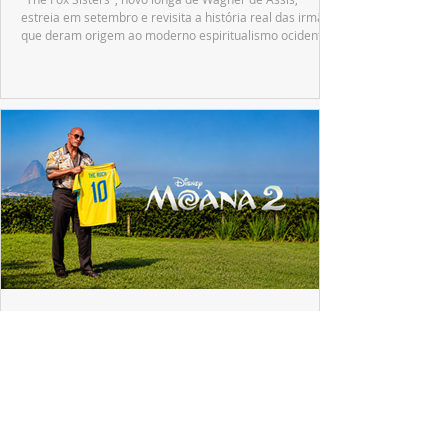
estreia em setembro e revisita a história real das irmãs
que deram origem ao moderno espiritualismo ocidental.
ESPECIAL DISNEY
Dwayne Johnson emociona fãs no Brasil e
revela o que Maui mudou em sua vida
A passagem de Dwayne Johnson pelo Brasil reuniu fãs,
imprensa e convidados em uma experiência imersiva
inspirada no universo de "Moana".