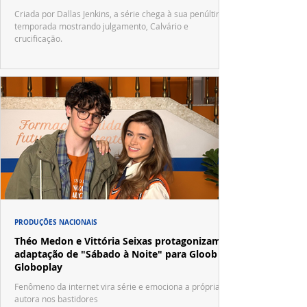
Criada por Dallas Jenkins, a série chega à sua penúltima
temporada mostrando julgamento, Calvário e
crucificação.
PRODUÇÕES NACIONAIS
Théo Medon e Vittória Seixas protagonizam
adaptação de "Sábado à Noite" para Gloob e
Globoplay
Fenômeno da internet vira série e emociona a própria
autora nos bastidores