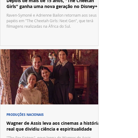
Depois de mais de 15 anos, "The Cheetah
Girls" ganha uma nova geração no Disney+
Raven-Symoné e Adrienne Bailon retornam aos seus
papéis em "The Cheetah Girls: Next Gen", que terá
filmagens realizadas na África do Sul.
PRODUÇÕES NACIONAIS
Wagner de Assis leva aos cinemas a história
real que dividiu ciência e espiritualidade
"The Fox Sisters", novo longa de Wagner de Assis,