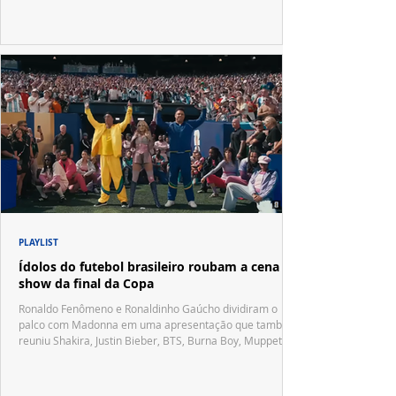
PLAYLIST
Ídolos do futebol brasileiro roubam a cena no
show da final da Copa
Ronaldo Fenômeno e Ronaldinho Gaúcho dividiram o
palco com Madonna em uma apresentação que também
reuniu Shakira, Justin Bieber, BTS, Burna Boy, Muppets,
Vila Sésamo e uma emocionante homenagem a Pelé.