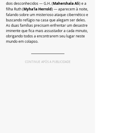
dois desconhecidos — G.H. (
Mahershala Ali
) e a 
filha Ruth (
Myha'la Herrold
) — aparecem à noite, 
falando sobre um misterioso ataque cibernético e 
buscando refúgio na casa que alegam ser deles. 
As duas famílias precisam enfrentar um desastre 
iminente que fica mais assustador a cada minuto, 
obrigando todos a encontrarem seu lugar neste 
mundo em colapso. 
CONTINUE APÓS A PUBLICIDADE