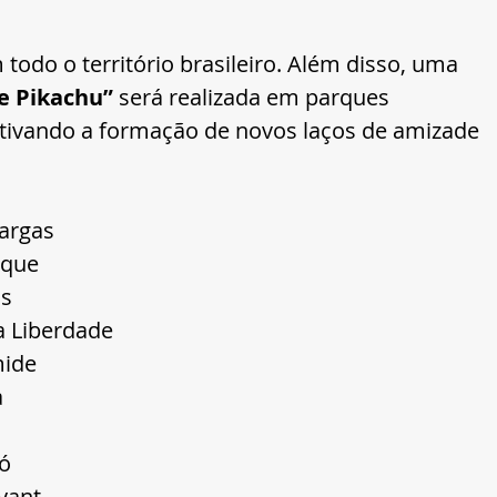
todo o território brasileiro. Além disso, uma 
e Pikachu” 
será realizada em
parques 
entivando a formação de novos laços de amizade 
Vargas
sque
as
a Liberdade
mide
a
có
yant