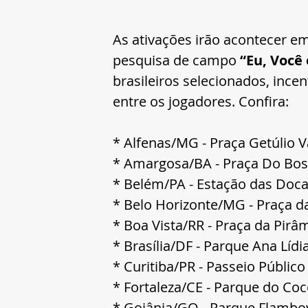
As ativações irão acontecer em 
pesquisa de campo 
“Eu, Você 
brasileiros selecionados, inc
entre os jogadores. Confira:
* Alfenas/MG - Praça Getúlio 
* Amargosa/BA - Praça Do Bo
* Belém/PA - Estação das Doc
* Belo Horizonte/MG - Praça d
* Boa Vista/RR - Praça da Pirâ
* Brasília/DF - Parque Ana Lídi
* Curitiba/PR - Passeio Público
* Fortaleza/CE - Parque do Co
* Goiânia/GO - Parque Flambo