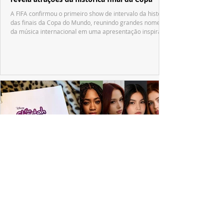
A FIFA confirmou o primeiro show de intervalo da história
das finais da Copa do Mundo, reunindo grandes nomes
da música internacional em uma apresentação inspirada
no tradicional Halftime Show do Super Bowl.
ESPECIAL DISNEY
Depois de mais de 15 anos, "The Cheetah
Girls" ganha uma nova geração no Disney+