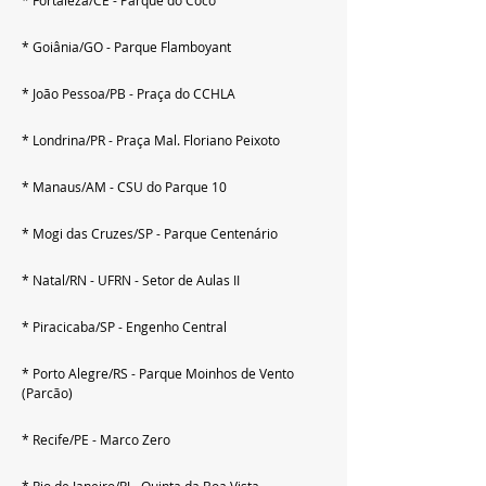
* Goiânia/GO - Parque Flamboyant
* João Pessoa/PB - Praça do CCHLA
* Londrina/PR - Praça Mal. Floriano Peixoto
* Manaus/AM - CSU do Parque 10
* Mogi das Cruzes/SP - Parque Centenário
* Natal/RN - UFRN - Setor de Aulas II
* Piracicaba/SP - Engenho Central
* Porto Alegre/RS - Parque Moinhos de Vento 
(Parcão)
* Recife/PE - Marco Zero
* Rio de Janeiro/RJ - Quinta da Boa Vista