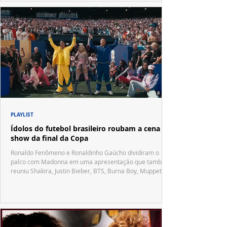
PLAYLIST
Ídolos do futebol brasileiro roubam a cena no
show da final da Copa
Ronaldo Fenômeno e Ronaldinho Gaúcho dividiram o
palco com Madonna em uma apresentação que também
reuniu Shakira, Justin Bieber, BTS, Burna Boy, Muppets,
Vila Sésamo e uma emocionante homenagem a Pelé.