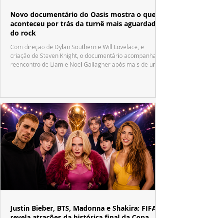
Novo documentário do Oasis mostra o que
aconteceu por trás da turnê mais aguardada
do rock
Com direção de Dylan Southern e Will Lovelace, e
criação de Steven Knight, o documentário acompanha o
reencontro de Liam e Noel Gallagher após mais de uma
década.
Justin Bieber, BTS, Madonna e Shakira: FIFA
revela atrações da histórica final da Copa