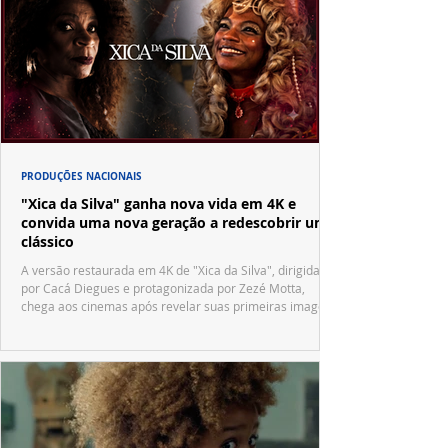
PRODUÇÕES NACIONAIS
"Xica da Silva" ganha nova vida em 4K e
convida uma nova geração a redescobrir um
clássico
A versão restaurada em 4K de "Xica da Silva", dirigida
por Cacá Diegues e protagonizada por Zezé Motta,
chega aos cinemas após revelar suas primeiras imagens
no trailer oficial.