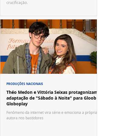
crucificação.
PRODUÇÕES NACIONAIS
Théo Medon e Vittória Seixas protagonizam
adaptação de "Sábado à Noite" para Gloob e
Globoplay
Fenômeno da internet vira série e emociona a própria
autora nos bastidores