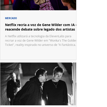
MERCADO
Netflix recria a voz de Gene Wilder com IA e
reacende debate sobre legado dos artistas
A Netflix utilizará a tecnologia da ElevenLabs para
recriar a voz de Gene Wilder em "Wonka's The Golden
Ticket", reality inspirado no universo de "A Fantástica
Fábrica de Chocolate".