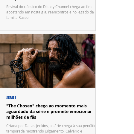
Waverly Place"
Revival do clássico do Disney Channel chega ao fim
apostando em nostalgia, reencontros e no legado da
família Russo.
SÉRIES
"The Chosen" chega ao momento mais
aguardado da série e promete emocionar
milhões de fãs
Criada por Dallas Jenkins, a série chega à sua penúltima
temporada mostrando julgamento, Calvário e