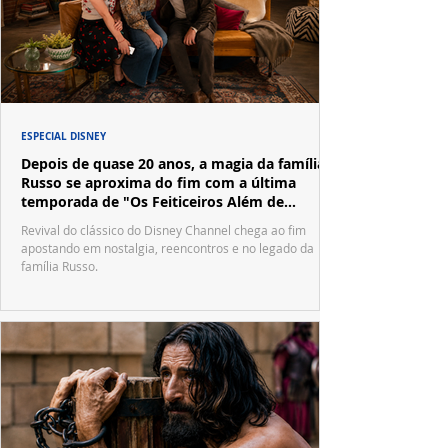
ESPECIAL DISNEY
Depois de quase 20 anos, a magia da família
Russo se aproxima do fim com a última
temporada de "Os Feiticeiros Além de
Waverly Place"
Revival do clássico do Disney Channel chega ao fim
apostando em nostalgia, reencontros e no legado da
família Russo.