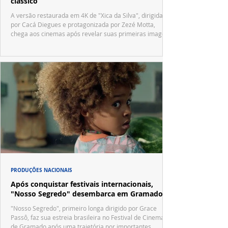
clássico
A versão restaurada em 4K de "Xica da Silva", dirigida
por Cacá Diegues e protagonizada por Zezé Motta,
chega aos cinemas após revelar suas primeiras imagens
no trailer oficial.
PRODUÇÕES NACIONAIS
Após conquistar festivais internacionais,
"Nosso Segredo" desembarca em Gramado
"Nosso Segredo", primeiro longa dirigido por Grace
Passô, faz sua estreia brasileira no Festival de Cinema
de Gramado após uma trajetória por importantes