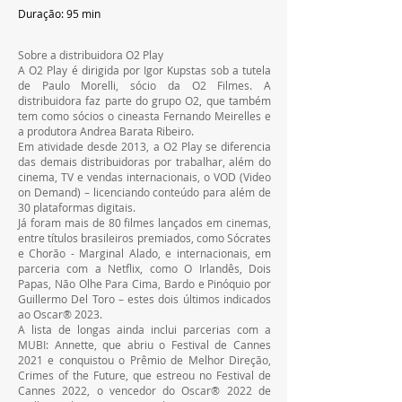
Duração: 95 min
Sobre a distribuidora O2 Play
A O2 Play é dirigida por Igor Kupstas sob a tutela 
de Paulo Morelli, sócio da O2 Filmes. A 
distribuidora faz parte do grupo O2, que também 
tem como sócios o cineasta Fernando Meirelles e 
a produtora Andrea Barata Ribeiro.
Em atividade desde 2013, a O2 Play se diferencia 
das demais distribuidoras por trabalhar, além do 
cinema, TV e vendas internacionais, o VOD (Video 
on Demand) – licenciando conteúdo para além de 
30 plataformas digitais.
Já foram mais de 80 filmes lançados em cinemas, 
entre títulos brasileiros premiados, como Sócrates 
e Chorão - Marginal Alado, e internacionais, em 
parceria com a Netflix, como O Irlandês, Dois 
Papas, Não Olhe Para Cima, Bardo e Pinóquio por 
Guillermo Del Toro – estes dois últimos indicados 
ao Oscar® 2023.
A lista de longas ainda inclui parcerias com a 
MUBI: Annette, que abriu o Festival de Cannes 
2021 e conquistou o Prêmio de Melhor Direção, 
Crimes of the Future, que estreou no Festival de 
Cannes 2022, o vencedor do Oscar® 2022 de 