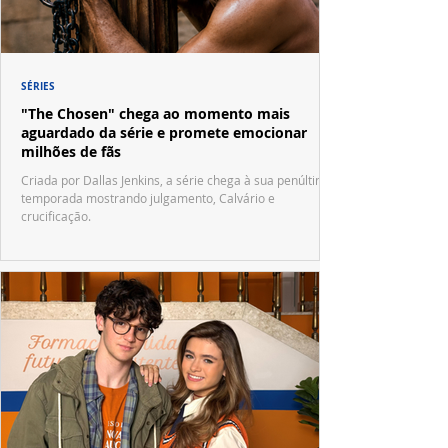
SÉRIES
"The Chosen" chega ao momento mais
aguardado da série e promete emocionar
milhões de fãs
Criada por Dallas Jenkins, a série chega à sua penúltima
temporada mostrando julgamento, Calvário e
crucificação.