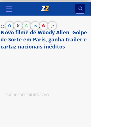
22 de jul. de 2024
4 min de leitura
Novo filme de Woody Allen, Golpe
de Sorte em Paris, ganha trailer e
cartaz nacionais inéditos
O 50º longa-metragem do premiado diretor 
mostra o papel que o acaso e a sorte 
desempenham na vida das pessoas; distribuição 
é da O2 Play
PUBLICADO POR 
REDAÇÃO