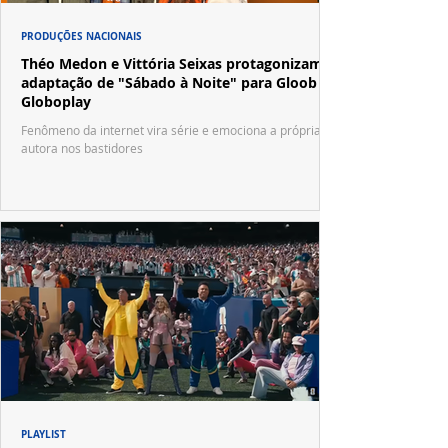
PRODUÇÕES NACIONAIS
Théo Medon e Vittória Seixas protagonizam
adaptação de "Sábado à Noite" para Gloob e
Globoplay
Fenômeno da internet vira série e emociona a própria
autora nos bastidores
PLAYLIST