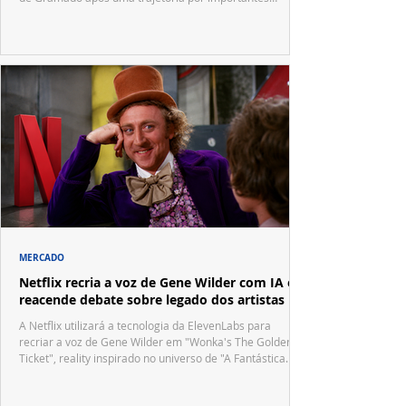
festivais internacionais.
MERCADO
Netflix recria a voz de Gene Wilder com IA e
reacende debate sobre legado dos artistas
A Netflix utilizará a tecnologia da ElevenLabs para
recriar a voz de Gene Wilder em "Wonka's The Golden
Ticket", reality inspirado no universo de "A Fantástica
Fábrica de Chocolate".