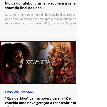
Ídolos do futebol brasileiro roubam a cena no
show da final da Copa
Ronaldo Fenômeno e Ronaldinho Gaúcho dividiram o
palco com Madonna em uma apresentação que também
reuniu Shakira, Justin Bieber, BTS, Burna Boy, Muppets,
Vila Sésamo e uma emocionante homenagem a Pelé.
PRODUÇÕES NACIONAIS
"Xica da Silva" ganha nova vida em 4K e
convida uma nova geração a redescobrir um