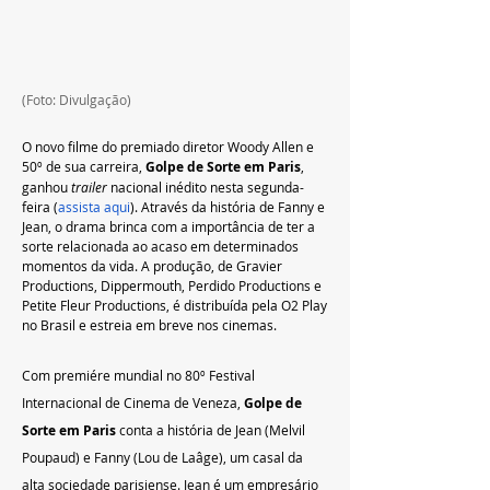
(Foto: Divulgação)
O novo filme do premiado diretor Woody Allen e 
50º de sua carreira, 
Golpe de Sorte em Paris
, 
ganhou 
trailer 
nacional inédito nesta segunda-
feira (
assista aqui
). Através da história de Fanny e 
Jean, o drama brinca com a importância de ter a 
sorte relacionada ao acaso em determinados 
momentos da vida. A produção, de Gravier 
Productions, Dippermouth, Perdido Productions e 
Petite Fleur Productions, é distribuída pela O2 Play 
no Brasil e estreia em breve nos cinemas.
Com premiére mundial no 80º Festival 
Internacional de Cinema de Veneza, 
Golpe de 
Sorte em Paris
conta a história de Jean (Melvil 
Poupaud) e Fanny (Lou de Laâge), um casal da 
alta sociedade parisiense. Jean é um empresário 