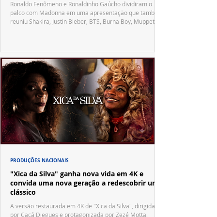
Ronaldo Fenômeno e Ronaldinho Gaúcho dividiram o
palco com Madonna em uma apresentação que também
reuniu Shakira, Justin Bieber, BTS, Burna Boy, Muppets,
Vila Sésamo e uma emocionante homenagem a Pelé.
PRODUÇÕES NACIONAIS
"Xica da Silva" ganha nova vida em 4K e
convida uma nova geração a redescobrir um
clássico
A versão restaurada em 4K de "Xica da Silva", dirigida
por Cacá Diegues e protagonizada por Zezé Motta,