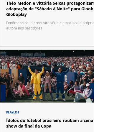
Théo Medon e Vittória Seixas protagonizam
adaptação de "Sábado à Noite" para Gloob e
Globoplay
Fenômeno da internet vira série e emociona a própria
autora nos bastidores
PLAYLIST
Ídolos do futebol brasileiro roubam a cena no
show da final da Copa