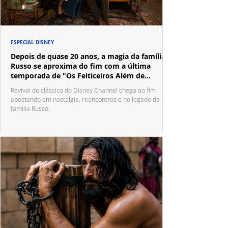
ESPECIAL DISNEY
Depois de quase 20 anos, a magia da família
Russo se aproxima do fim com a última
temporada de "Os Feiticeiros Além de
Waverly Place"
Revival do clássico do Disney Channel chega ao fim
apostando em nostalgia, reencontros e no legado da
família Russo.