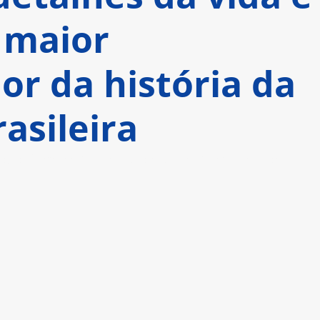
 maior
or da história da
rasileira
o, o filme será lançado exclusivamente nos 