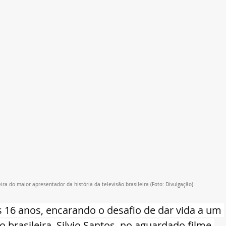
ira do maior apresentador da história da televisão brasileira (Foto: Divulgação)
s 16 anos, encarando o desafio de dar vida a um 
 brasileira, Silvio Santos, no aguardado filme 