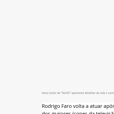
Novo trailer de “SILVIO” apresenta detalhes da vida e carre
Rodrigo Faro volta a atuar apó
dos maiores ícones da televisão