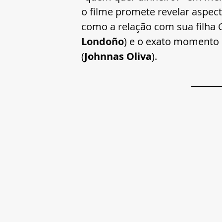
o filme promete revelar aspec
como a relação com sua filha C
Londoño
) e 
o exato momento e
(
Johnnas Oliva
).