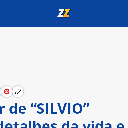
r de “SILVIO”
etalhes da vida e