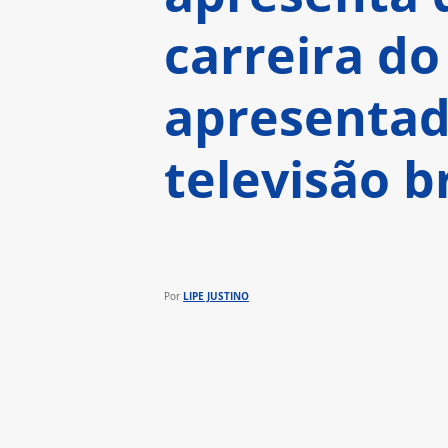
carreira do
apresentad
televisão b
Protagonizado por Rodrigo Far
cinemas no dia 5 de setembro
LIPE JUSTINO
Por 