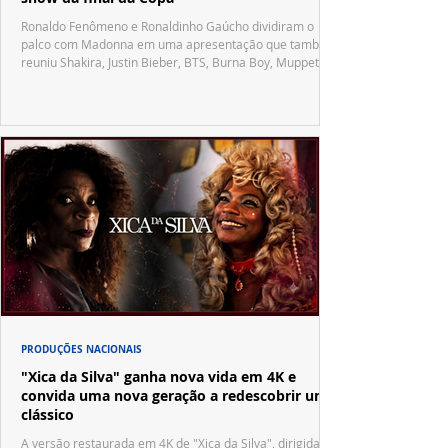
Ronaldo Fenômeno e Ronaldinho Gaúcho dividiram o
palco com Madonna em uma apresentação que também
reuniu Shakira, Justin Bieber, BTS, Burna Boy, Muppets,
Vila Sésamo e uma emocionante homenagem a Pelé.
PRODUÇÕES NACIONAIS
"Xica da Silva" ganha nova vida em 4K e
convida uma nova geração a redescobrir um
clássico
A versão restaurada em 4K de "Xica da Silva", dirigida