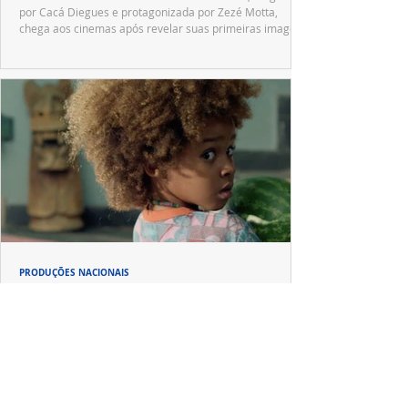
por Cacá Diegues e protagonizada por Zezé Motta,
chega aos cinemas após revelar suas primeiras imagens
no trailer oficial.
PRODUÇÕES NACIONAIS
Após conquistar festivais internacionais,
"Nosso Segredo" desembarca em Gramado
"Nosso Segredo", primeiro longa dirigido por Grace
Passô, faz sua estreia brasileira no Festival de Cinema
de Gramado após uma trajetória por importantes
festivais internacionais.