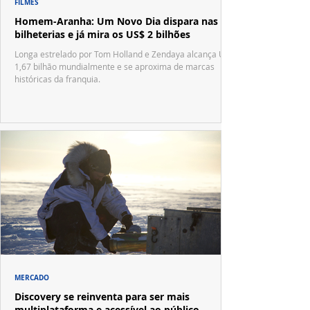
FILMES
Homem-Aranha: Um Novo Dia dispara nas
bilheterias e já mira os US$ 2 bilhões
Longa estrelado por Tom Holland e Zendaya alcança US$
1,67 bilhão mundialmente e se aproxima de marcas
históricas da franquia.
MERCADO
Discovery se reinventa para ser mais
multiplataforma e acessível ao público