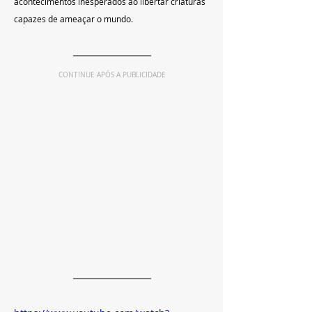
acontecimentos inesperados ao libertar criaturas 
capazes de ameaçar o mundo.
CONTINUE APÓS A PUBLICIDADE