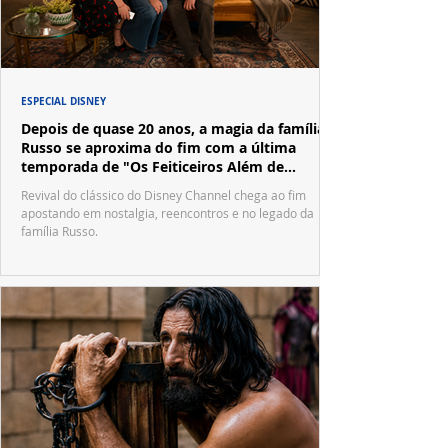
ESPECIAL DISNEY
Depois de quase 20 anos, a magia da família
Russo se aproxima do fim com a última
temporada de "Os Feiticeiros Além de
Waverly Place"
Revival do clássico do Disney Channel chega ao fim
apostando em nostalgia, reencontros e no legado da
família Russo.