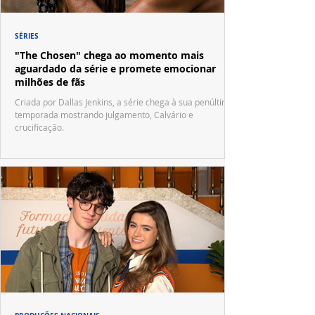
SÉRIES
"The Chosen" chega ao momento mais
aguardado da série e promete emocionar
milhões de fãs
Criada por Dallas Jenkins, a série chega à sua penúltima
temporada mostrando julgamento, Calvário e
crucificação.