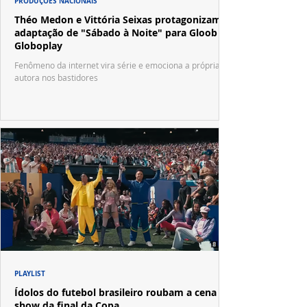
PRODUÇÕES NACIONAIS
Théo Medon e Vittória Seixas protagonizam
adaptação de "Sábado à Noite" para Gloob e
Globoplay
Fenômeno da internet vira série e emociona a própria
autora nos bastidores
PLAYLIST
Ídolos do futebol brasileiro roubam a cena no
show da final da Copa