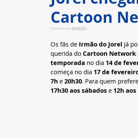
Cartoon N
REDAÇÃO
Publicado por 
Os fãs de 
Irmão do Jorel
 já p
querida do 
Cartoon Network
temporada
 no dia 
14 de feve
começa no dia 
17 de fevereir
7h
 e 
20h30
. Para quem prefere
17h30 aos sábados
 e 
12h aos