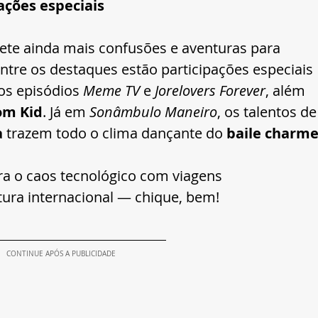
pações especiais
ete ainda mais confusões e aventuras para 
 Entre os destaques estão participações especiais 
os episódios 
Meme TV
 e 
Jorelovers Forever
, além 
m Kid
. Já em 
Sonâmbulo Maneiro
, os talentos de
a
 trazem todo o clima dançante do 
baile charm
ra o caos tecnológico com viagens 
tura internacional — chique, bem!
CONTINUE APÓS A PUBLICIDADE