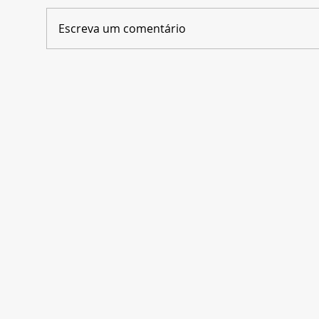
Escreva um comentário
Carlos Saldanha revela o
Dis
maior desafio de
em 
transformar a história de
par
Amyr Klink em filme
Bra