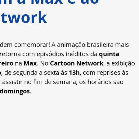
etwork
odem comemorar! A animação brasileira mais 
 retorna com episódios inéditos da 
quinta 
reiro
 na 
Max
. No 
Cartoon Network
, a exibição 
o
, de segunda a sexta às 
13h
, com reprises às 
 assistir no fim de semana, os horários são 
 domingos
.