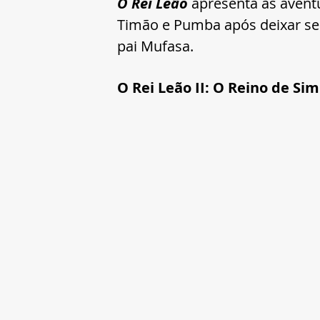
O Rei Leão
 apresenta as avent
Timão e Pumba após deixar seu
pai Mufasa.
O Rei Leão II: O Reino de Sim