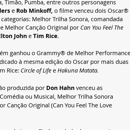
a, Timão, Pumba, entre outros personagens 
lers
 e 
Rob Minkoff, 
o filme
venceu dois Oscar® 
categorias: Melhor Trilha Sonora, comandada 
 e Melhor Canção Original por 
Can You Feel The 
Elton John
 e 
Tim Rice
.
ambém ganhou o Grammy® de Melhor Performance
ndicado à mesma edição do Oscar por mais duas 
m Rice: 
Circle of Life
 e 
Hakuna Matata.
o produzida por 
Don Hahn 
venceu as 
 Comédia ou Musical, Melhor Trilha Sonora 
or Canção Original (Can You Feel The Love 