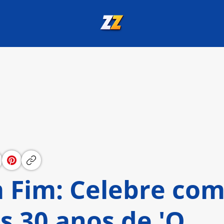
m Fim: Celebre co
s 30 anos de 'O