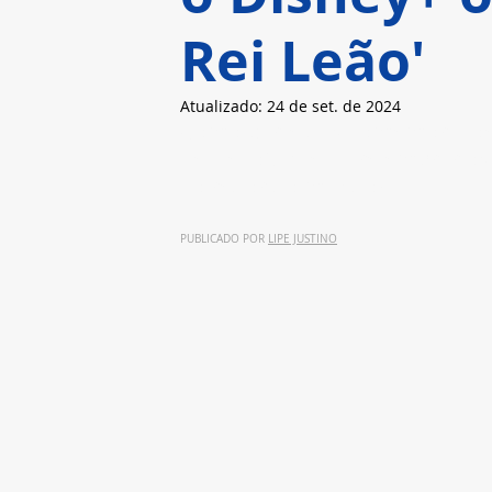
Rei Leão'
Atualizado:
24 de set. de 2024
Como parte das comemorações 
Rei Leão”, que tal relembrar o
ao redor do mundo?
PUBLICADO POR 
LIPE JUSTINO