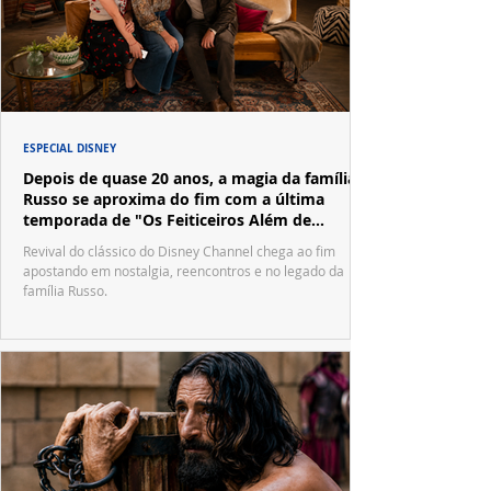
ESPECIAL DISNEY
Depois de quase 20 anos, a magia da família
Russo se aproxima do fim com a última
temporada de "Os Feiticeiros Além de
Waverly Place"
Revival do clássico do Disney Channel chega ao fim
apostando em nostalgia, reencontros e no legado da
família Russo.