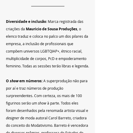
Diversidade e inclusão
: Marca registrada das 
criações da 
Mauricio de Sousa Produções
, o 
elenco traduz e coloca no palco um dos pilares da 
empresa, a inclusão de profissionais que 
compõem universos LGBTQIAP+, étnico racial, 
multiplicidade de corpos, PcD e empoderamento 
feminino. Todas as sessões terão libras e legenda.
O 
show
 em números: 
A superprodução não para 
por aí e traz números de produção 
surpreendentes. Com certeza, os mais de 100 
figurinos serão um 
show
 à parte. Todos eles 
foram desenhados pela renomada artista visual e 
designer
 de moda autoral Carol Barreto, criadora 
do conceito do Modativismo. Barreto é vencedora 
de diversos prêmios, professora de Estudos de 