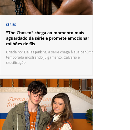
SÉRIES
"The Chosen" chega ao momento mais
aguardado da série e promete emocionar
milhões de fãs
Criada por Dallas Jenkins, a série chega à sua penúltima
temporada mostrando julgamento, Calvário e
crucificação.