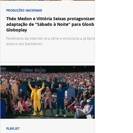
PRODUÇÕES NACIONAIS
Théo Medon e Vittória Seixas protagonizam
adaptação de "Sábado à Noite" para Gloob e
Globoplay
Fenômeno da internet vira série e emociona a própria
autora nos bastidores
PLAYLIST