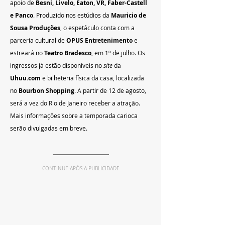
apoio de 
Besni, Livelo, Eaton, VR, Faber-Castell 
e Panco
. Produzido nos estúdios da 
Mauricio de 
Sousa Produções
, o espetáculo conta com a 
parceria cultural de 
OPUS Entretenimento
 e 
estreará no 
Teatro Bradesco
, em 1º de julho. Os 
ingressos já estão disponíveis no 
site
 da 
Uhuu.com
 e bilheteria física da casa, localizada 
no 
Bourbon Shopping
. A partir de 12 de agosto, 
será a vez do Rio de Janeiro receber a atração. 
Mais informações sobre a temporada carioca 
serão divulgadas em breve.
CONTINUE APÓS A PUBLICIDADE