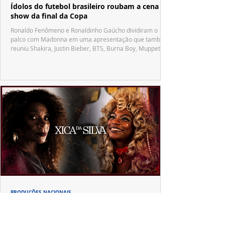
Ídolos do futebol brasileiro roubam a cena no
show da final da Copa
Ronaldo Fenômeno e Ronaldinho Gaúcho dividiram o
palco com Madonna em uma apresentação que também
reuniu Shakira, Justin Bieber, BTS, Burna Boy, Muppets,
Vila Sésamo e uma emocionante homenagem a Pelé.
PRODUÇÕES NACIONAIS
"Xica da Silva" ganha nova vida em 4K e
convida uma nova geração a redescobrir um