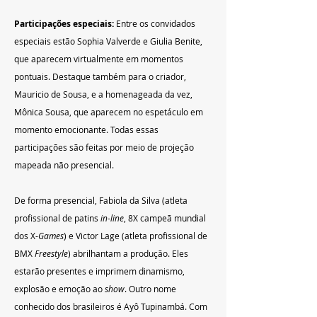
Participações especiais: 
Entre os convidados 
especiais estão Sophia Valverde e Giulia Benite, 
que aparecem virtualmente em momentos 
pontuais. Destaque também para o criador, 
Mauricio de Sousa, e a homenageada da vez, 
Mônica Sousa, que aparecem no espetáculo em 
momento emocionante. Todas essas 
participações são feitas por meio de projeção 
mapeada não presencial.
De forma presencial, Fabiola da Silva (atleta 
profissional de patins 
in-line
, 8X campeã mundial 
dos X-
Games
) e Victor Lage (atleta profissional de 
BMX 
Freestyle
) abrilhantam a produção. Eles 
estarão presentes e imprimem dinamismo, 
explosão e emoção ao 
show
. Outro nome 
conhecido dos brasileiros é Ayô Tupinambá. Com 