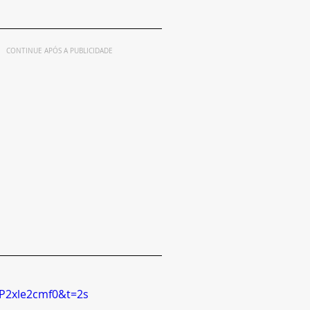
CONTINUE APÓS A PUBLICIDADE
P2xle2cmf0&t=2s