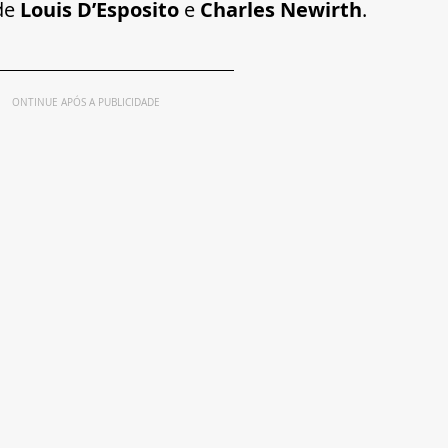
de 
Louis D’Esposito
 e 
Charles Newirth
.
ONTINUE APÓS A PUBLICIDADE