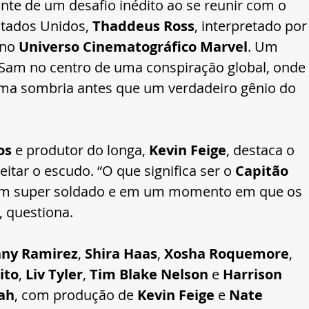
nte de um desafio inédito ao se reunir com o 
stados Unidos, 
Thaddeus Ross
, interpretado por
no 
Universo Cinematográfico Marvel
. Um 
a Sam no centro de uma conspiração global, onde 
ama sombria antes que um verdadeiro gênio do 
os
 e produtor do longa, 
Kevin Feige
, destaca o 
tar o escudo. “O que significa ser o 
Capitão 
um super soldado e em um momento em que os 
, questiona.
ny Ramirez
, 
Shira Haas
, 
Xosha Roquemore
, 
ito
, 
Liv Tyler
, 
Tim Blake Nelson
 e 
Harrison 
nah
, com produção de 
Kevin Feige
 e 
Nate 