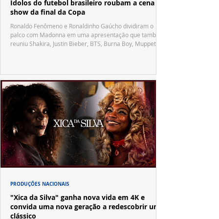
Ídolos do futebol brasileiro roubam a cena no
show da final da Copa
Ronaldo Fenômeno e Ronaldinho Gaúcho dividiram o
palco com Madonna em uma apresentação que também
reuniu Shakira, Justin Bieber, BTS, Burna Boy, Muppets,
Vila Sésamo e uma emocionante homenagem a Pelé.
PRODUÇÕES NACIONAIS
"Xica da Silva" ganha nova vida em 4K e
convida uma nova geração a redescobrir um
clássico