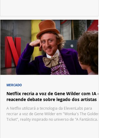
festivais internacionais.
MERCADO
Netflix recria a voz de Gene Wilder com IA e
reacende debate sobre legado dos artistas
A Netflix utilizará a tecnologia da ElevenLabs para
recriar a voz de Gene Wilder em "Wonka's The Golden
Ticket", reality inspirado no universo de "A Fantástica
Fábrica de Chocolate".