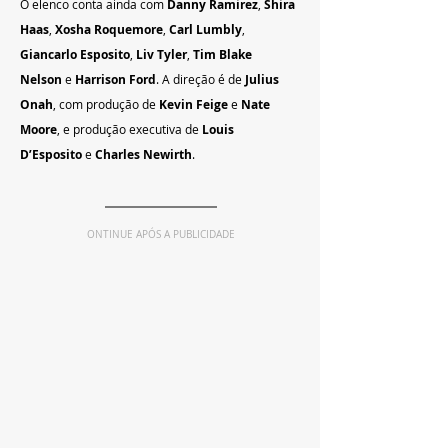
O elenco conta ainda com 
Danny Ramirez
, 
Shira 
Haas
, 
Xosha Roquemore
, 
Carl Lumbly
, 
Giancarlo Esposito
, 
Liv Tyler
, 
Tim Blake 
Nelson
 e 
Harrison Ford
. A direção é de 
Julius 
Onah
, com produção de 
Kevin Feige
 e 
Nate 
Moore
, e produção executiva de 
Louis 
D’Esposito
 e 
Charles Newirth
.
ONTINUE APÓS A PUBLICIDADE