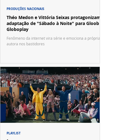
PRODUÇÕES NACIONAIS
Théo Medon e Vittória Seixas protagonizam
adaptação de "Sábado à Noite" para Gloob e
Globoplay
Fenômeno da internet vira série e emociona a própria
autora nos bastidores
PLAYLIST