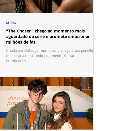
SÉRIES
"The Chosen" chega ao momento mais
aguardado da série e promete emocionar
milhões de fãs
Criada por Dallas Jenkins, a série chega à sua penúltima
temporada mostrando julgamento, Calvário e
crucificação.