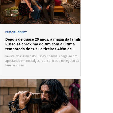
ESPECIAL DISNEY
Depois de quase 20 anos, a magia da família
Russo se aproxima do fim com a última
temporada de "Os Feiticeiros Além de
Waverly Place"
Revival do clássico do Disney Channel chega ao fim
apostando em nostalgia, reencontros e no legado da
família Russo.