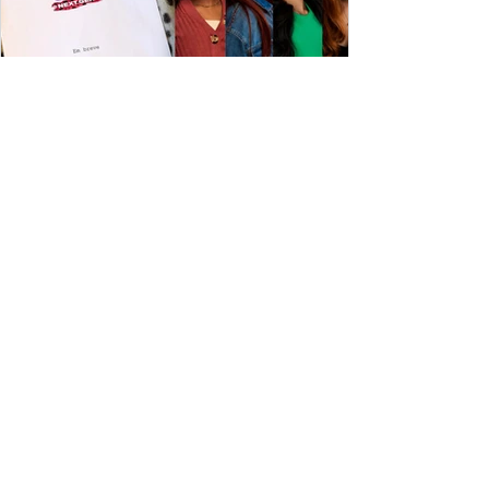
ESPECIAL DISNEY
Depois de mais de 15 anos, "The Cheetah
Girls" ganha uma nova geração no Disney+
Raven-Symoné e Adrienne Bailon retornam aos seus
papéis em "The Cheetah Girls: Next Gen", que terá
filmagens realizadas na África do Sul.