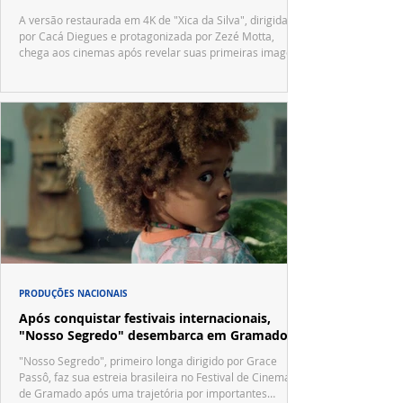
A versão restaurada em 4K de "Xica da Silva", dirigida
por Cacá Diegues e protagonizada por Zezé Motta,
chega aos cinemas após revelar suas primeiras imagens
no trailer oficial.
PRODUÇÕES NACIONAIS
Após conquistar festivais internacionais,
"Nosso Segredo" desembarca em Gramado
"Nosso Segredo", primeiro longa dirigido por Grace
Passô, faz sua estreia brasileira no Festival de Cinema
de Gramado após uma trajetória por importantes