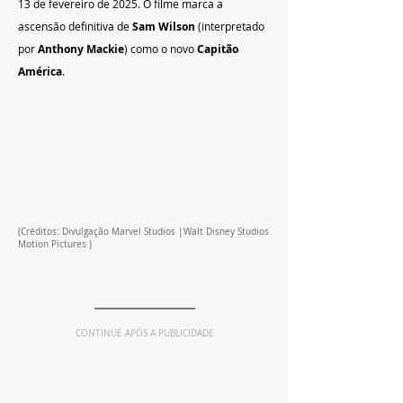
13 de fevereiro de 2025. O filme marca a 
ascensão definitiva de 
Sam Wilson
 (interpretado 
por 
Anthony Mackie
) como o novo 
Capitão 
América
.
(Créditos: Divulgação Marvel Studios |Walt Disney Studios 
Motion Pictures )
CONTINUE APÓS A PUBLICIDADE