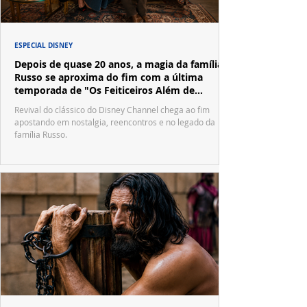
ESPECIAL DISNEY
Depois de quase 20 anos, a magia da família
Russo se aproxima do fim com a última
temporada de "Os Feiticeiros Além de
Waverly Place"
Revival do clássico do Disney Channel chega ao fim
apostando em nostalgia, reencontros e no legado da
família Russo.