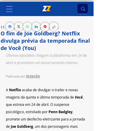
11 de mar. de 2025
1 min de leitura
O fim de Joe Goldberg? Netflix
divulga prévia da temporada final
de Você (You)
Últimos episódios chegam à plataforma em 24 de 
abril e prometem um encerramento intenso
REDAÇÃO
Publicado por 
A 
Netflix
 acaba de divulgar o trailer e novas 
imagens da quinta e última temporada de 
Você
, 
que estreia em 24 de abril. O suspense 
psicológico, estrelado por 
Penn Badgley
, 
promete um desfecho eletrizante para a jornada 
de 
Joe Goldberg
, um dos personagens mais 