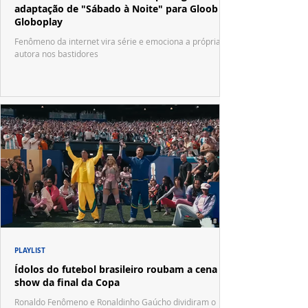
adaptação de "Sábado à Noite" para Gloob e
Globoplay
Fenômeno da internet vira série e emociona a própria
autora nos bastidores
PLAYLIST
Ídolos do futebol brasileiro roubam a cena no
show da final da Copa
Ronaldo Fenômeno e Ronaldinho Gaúcho dividiram o