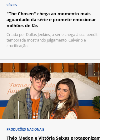
SÉRIES
"The Chosen" chega ao momento mais
aguardado da série e promete emocionar
milhões de fãs
Criada por Dallas Jenkins, a série chega à sua penúltima
temporada mostrando julgamento, Calvário e
crucificação.
PRODUÇÕES NACIONAIS
Théo Medon e Vittória Seixas protagonizam