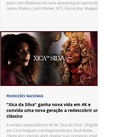
palco com Madonna em uma apresentação que também
reuniu Shakira, Justin Bieber, BTS, Burna Boy, Muppets,
Vila Sésamo e uma emocionante homenagem a Pelé.
PRODUÇÕES NACIONAIS
"Xica da Silva" ganha nova vida em 4K e
convida uma nova geração a redescobrir um
clássico
A versão restaurada em 4K de "Xica da Silva", dirigida
por Cacá Diegues e protagonizada por Zezé Motta,
chega aos cinemas após revelar suas primeiras imagens