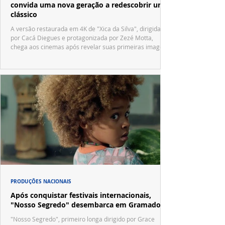
convida uma nova geração a redescobrir um
clássico
A versão restaurada em 4K de "Xica da Silva", dirigida
por Cacá Diegues e protagonizada por Zezé Motta,
chega aos cinemas após revelar suas primeiras imagens
no trailer oficial.
PRODUÇÕES NACIONAIS
Após conquistar festivais internacionais,
"Nosso Segredo" desembarca em Gramado
"Nosso Segredo", primeiro longa dirigido por Grace