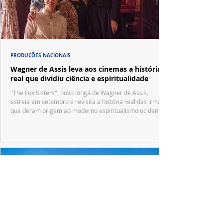
PRODUÇÕES NACIONAIS
Wagner de Assis leva aos cinemas a história
real que dividiu ciência e espiritualidade
"The Fox Sisters", novo longa de Wagner de Assis,
estreia em setembro e revisita a história real das irmãs
que deram origem ao moderno espiritualismo ocidental.