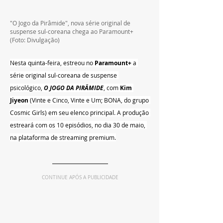
"O Jogo da Pirâmide", nova série original de 
suspense sul-coreana chega ao Paramount+ 
(Foto: Divulgação)
Nesta quinta-feira, estreou no 
Paramount+
 a 
série original sul-coreana de suspense 
psicológico, 
O JOGO DA PIRÂMIDE
, com 
Kim 
Jiyeon 
(Vinte e Cinco, Vinte e Um; BONA, do grupo 
Cosmic Girls) em seu elenco principal. A produção 
estreará com os 10 episódios, no dia 30 de maio, 
na plataforma de streaming premium.
CONTINUE APÓS A PUBLICIDADE