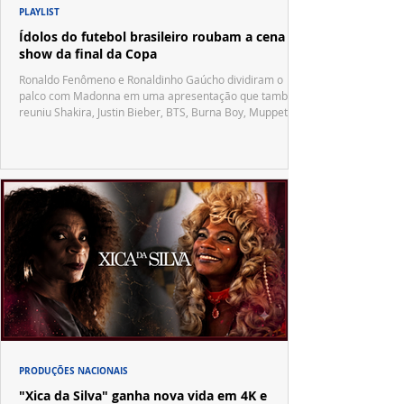
PLAYLIST
Ídolos do futebol brasileiro roubam a cena no
show da final da Copa
Ronaldo Fenômeno e Ronaldinho Gaúcho dividiram o
palco com Madonna em uma apresentação que também
reuniu Shakira, Justin Bieber, BTS, Burna Boy, Muppets,
Vila Sésamo e uma emocionante homenagem a Pelé.
PRODUÇÕES NACIONAIS
"Xica da Silva" ganha nova vida em 4K e