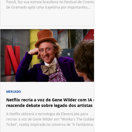
Passô, faz sua estreia brasileira no Festival de Cinema
de Gramado após uma trajetória por importantes
festivais internacionais.
MERCADO
Netflix recria a voz de Gene Wilder com IA e
reacende debate sobre legado dos artistas
A Netflix utilizará a tecnologia da ElevenLabs para
recriar a voz de Gene Wilder em "Wonka's The Golden
Ticket", reality inspirado no universo de "A Fantástica
Fábrica de Chocolate".