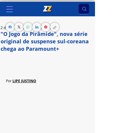
2 de jun. de 2024
2 min de leitura
"O Jogo da Pirâmide", nova série
original de suspense sul-coreana
chega ao Paramount+
A aguardada série coreana de suspense 
psicológico estreou nesta quinta-feira, 30 de maio
Por 
LIPE JUSTINO