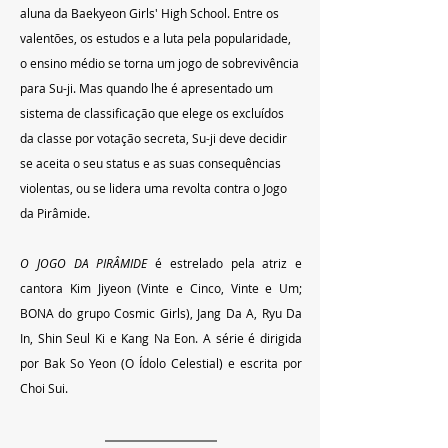
aluna da Baekyeon Girls' High School. Entre os 
valentões, os estudos e a luta pela popularidade, 
o ensino médio se torna um jogo de sobrevivência 
para Su-ji. Mas quando lhe é apresentado um 
sistema de classificação que elege os excluídos 
da classe por votação secreta, Su-ji deve decidir 
se aceita o seu status e as suas consequências 
violentas, ou se lidera uma revolta contra o Jogo 
da Pirâmide.
O JOGO DA PIRÂMIDE
 é estrelado pela atriz e 
cantora Kim Jiyeon (Vinte e Cinco, Vinte e Um; 
BONA do grupo Cosmic Girls), Jang Da A, Ryu Da 
In, Shin Seul Ki e Kang Na Eon. A série é dirigida 
por Bak So Yeon (O Ídolo Celestial) e escrita por 
Choi Sui.