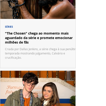
SÉRIES
"The Chosen" chega ao momento mais
aguardado da série e promete emocionar
milhões de fãs
Criada por Dallas Jenkins, a série chega à sua penúltima
temporada mostrando julgamento, Calvário e
crucificação.