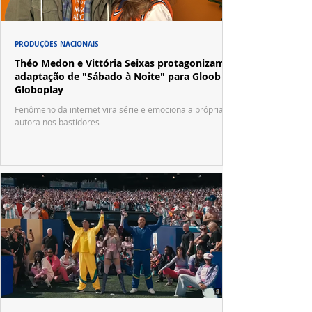
PRODUÇÕES NACIONAIS
Théo Medon e Vittória Seixas protagonizam
adaptação de "Sábado à Noite" para Gloob e
Globoplay
Fenômeno da internet vira série e emociona a própria
autora nos bastidores