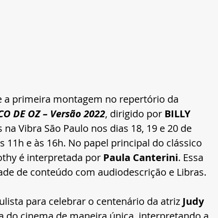
e a primeira montagem no repertório da 
O DE OZ – Versão 2022
, dirigido por
 BILLY 
s na Vibra São Paulo nos dias 18, 19 e 20 de 
 11h e às 16h. No papel principal do clássico 
othy é interpretada por 
Paula Canterini
. Essa 
ade de conteúdo com audiodescrição e Libras.
ulista para celebrar o centenário da atriz 
Judy 
ia do cinema de maneira única, interpretando a 