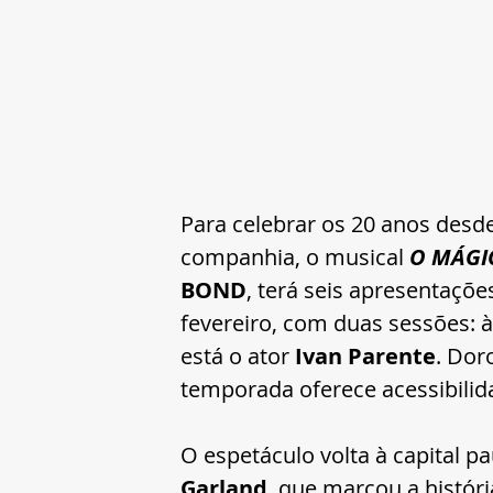
Para celebrar os 20 anos desd
companhia, o musical 
O MÁGIC
BOND
, terá seis apresentaçõe
fevereiro, com duas sessões: às
está o ator
 Ivan Parente
. Dor
temporada oferece acessibilid
O espetáculo volta à capital pa
Garland
, que marcou a histór