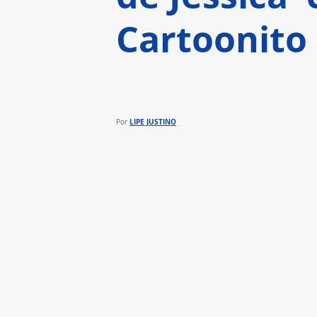
Cartoonito
Neste spin-off da série ‘O Mun
aventuras da pequena Jessica 
LIPE JUSTINO
Por 