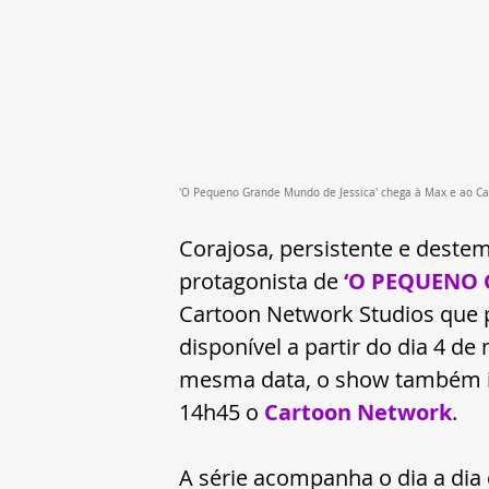
'O Pequeno Grande Mundo de Jessica' chega à Max e ao Ca
Corajosa, persistente e 
destemi
protagonista de 
‘O PEQUENO 
Cartoon Network Studios que p
disponível a partir do dia 4 d
mesma data, o show também ir
14h45
o 
Cartoon Network
. 
A série acompanha o dia a dia 