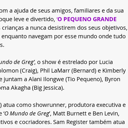
om a ajuda de seus amigos, familiares e da sua 
que leve e divertido,
 ‘
O PEQUENO GRANDE 
 crianças a nunca desistirem dos seus objetivos,
m, enquanto navegam por esse mundo onde tudo 
s.
undo de Greg’
, o show é estrelado por Lucia 
olomon (Craig), Phil LaMarr (Bernard) e Kimberly 
se juntam a Alani Ilongwe (Tio Pequeno), Byron 
a Akagha (Big Jessica).
’) atua como showrunner, produtora executiva e 
 ‘
O Mundo de Greg
’, Matt Burnett e Ben Levin, 
ivos e cocriadores. Sam Register também atua 