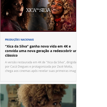
PRODUÇÕES NACIONAIS
"Xica da Silva" ganha nova vida em 4K e
convida uma nova geração a redescobrir um
clássico
A versão restaurada em 4K de "Xica da Silva", dirigida
por Cacá Diegues e protagonizada por Zezé Motta,
chega aos cinemas após revelar suas primeiras imagens
no trailer oficial.