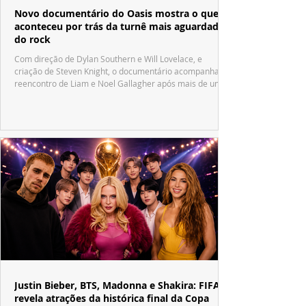
Novo documentário do Oasis mostra o que
aconteceu por trás da turnê mais aguardada
do rock
Com direção de Dylan Southern e Will Lovelace, e
criação de Steven Knight, o documentário acompanha o
reencontro de Liam e Noel Gallagher após mais de uma
década.
Justin Bieber, BTS, Madonna e Shakira: FIFA
revela atrações da histórica final da Copa