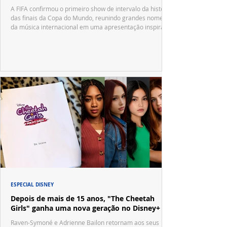
A FIFA confirmou o primeiro show de intervalo da história
das finais da Copa do Mundo, reunindo grandes nomes
da música internacional em uma apresentação inspirada
no tradicional Halftime Show do Super Bowl.
ESPECIAL DISNEY
Depois de mais de 15 anos, "The Cheetah
Girls" ganha uma nova geração no Disney+
Raven-Symoné e Adrienne Bailon retornam aos seus