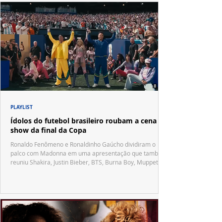
PLAYLIST
Ídolos do futebol brasileiro roubam a cena no
show da final da Copa
Ronaldo Fenômeno e Ronaldinho Gaúcho dividiram o
palco com Madonna em uma apresentação que também
reuniu Shakira, Justin Bieber, BTS, Burna Boy, Muppets,
Vila Sésamo e uma emocionante homenagem a Pelé.