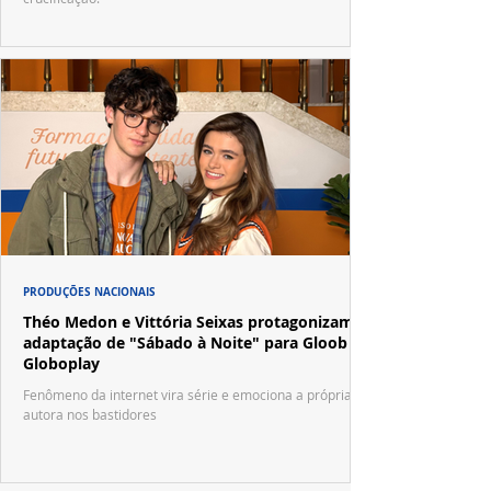
PRODUÇÕES NACIONAIS
Théo Medon e Vittória Seixas protagonizam
adaptação de "Sábado à Noite" para Gloob e
Globoplay
Fenômeno da internet vira série e emociona a própria
autora nos bastidores