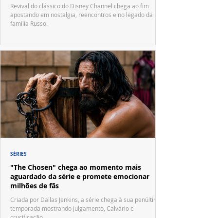
Waverly Place"
Revival do clássico do Disney Channel chega ao fim
apostando em nostalgia, reencontros e no legado da
família Russo.
SÉRIES
"The Chosen" chega ao momento mais
aguardado da série e promete emocionar
milhões de fãs
Criada por Dallas Jenkins, a série chega à sua penúltima
temporada mostrando julgamento, Calvário e
crucificação.