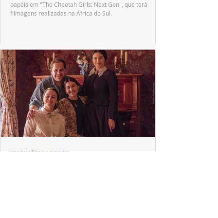
papéis em "The Cheetah Girls: Next Gen", que terá
filmagens realizadas na África do Sul.
PRODUÇÕES NACIONAIS
Wagner de Assis leva aos cinemas a história
real que dividiu ciência e espiritualidade
"The Fox Sisters", novo longa de Wagner de Assis,
estreia em setembro e revisita a história real das irmãs
que deram origem ao moderno espiritualismo ocidental.