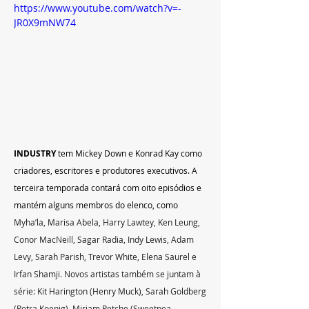
https://www.youtube.com/watch?v=-
JR0X9mNW74
INDUSTRY 
tem Mickey Down e Konrad Kay como 
criadores, escritores e produtores executivos. A 
terceira temporada contará com oito episódios e 
mantém alguns membros do elenco, como 
Myha’la, Marisa Abela, Harry Lawtey, Ken Leung, 
Conor MacNeill, Sagar Radia, Indy Lewis, Adam 
Levy, Sarah Parish, Trevor White, Elena Saurel e 
Irfan Shamji. Novos artistas também se juntam à 
série: Kit Harington (Henry Muck), Sarah Goldberg 
(Petra Koenig), Miriam Petche (Sweetpea 