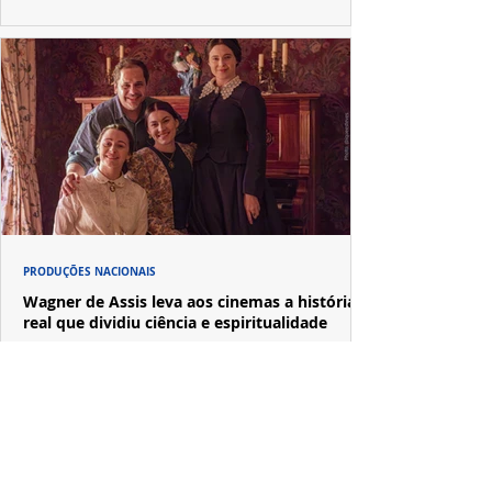
PRODUÇÕES NACIONAIS
Wagner de Assis leva aos cinemas a história
real que dividiu ciência e espiritualidade
"The Fox Sisters", novo longa de Wagner de Assis,
estreia em setembro e revisita a história real das irmãs
que deram origem ao moderno espiritualismo ocidental.