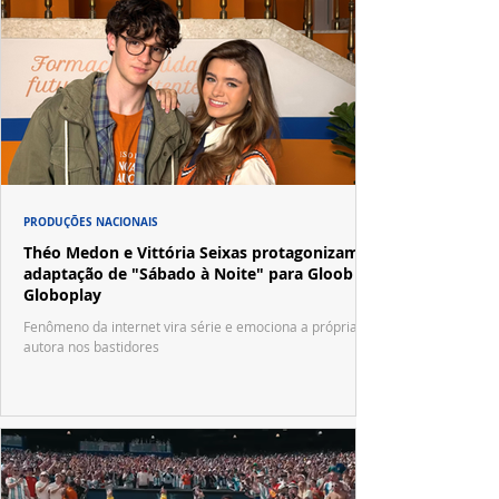
PRODUÇÕES NACIONAIS
Théo Medon e Vittória Seixas protagonizam
adaptação de "Sábado à Noite" para Gloob e
Globoplay
Fenômeno da internet vira série e emociona a própria
autora nos bastidores