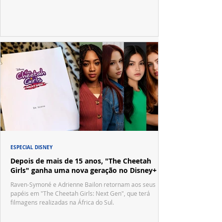
no tradicional Halftime Show do Super Bowl.
ESPECIAL DISNEY
Depois de mais de 15 anos, "The Cheetah
Girls" ganha uma nova geração no Disney+
Raven-Symoné e Adrienne Bailon retornam aos seus
papéis em "The Cheetah Girls: Next Gen", que terá
filmagens realizadas na África do Sul.