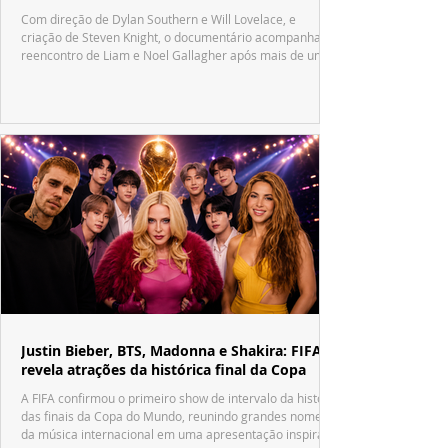
Com direção de Dylan Southern e Will Lovelace, e
criação de Steven Knight, o documentário acompanha o
reencontro de Liam e Noel Gallagher após mais de uma
década.
Justin Bieber, BTS, Madonna e Shakira: FIFA
revela atrações da histórica final da Copa
A FIFA confirmou o primeiro show de intervalo da história
das finais da Copa do Mundo, reunindo grandes nomes
da música internacional em uma apresentação inspirada