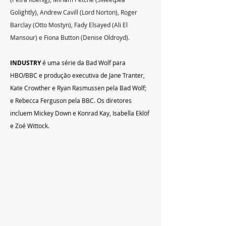
Golightly), Andrew Cavill (Lord Norton), Roger 
Barclay (Otto Mostyn), Fady Elsayed (Ali El 
Mansour) e Fiona Button (Denise Oldroyd).
INDUSTRY
 é uma série da Bad Wolf para 
HBO/BBC e produção executiva de Jane Tranter, 
Kate Crowther e Ryan Rasmussen pela Bad Wolf; 
e Rebecca Ferguson pela BBC. Os diretores 
incluem Mickey Down e Konrad Kay, Isabella Eklöf 
e Zoé Wittock.