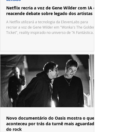
Netflix recria a voz de Gene Wilder com IA e
reacende debate sobre legado dos artistas
A Netflix utilizará a tecnologia da ElevenLabs para
recriar a voz de Gene Wilder em "Wonka's The Golden
Ticket", reality inspirado no universo de "A Fantástica
Fábrica de Chocolate".
Novo documentário do Oasis mostra o que
aconteceu por trás da turnê mais aguardada
do rock