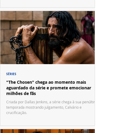
SÉRIES
"The Chosen" chega ao momento mais
aguardado da série e promete emocionar
milhões de fãs
Criada por Dallas Jenkins, a série chega à sua penúltima
temporada mostrando julgamento, Calvário e
crucificação.