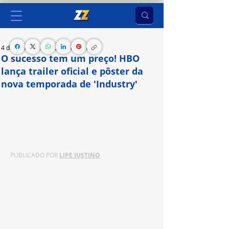
4 de ago. de 2024
2 min de leitura
O sucesso tem um preço! HBO
lança trailer oficial e pôster da
nova temporada de 'Industry'
Nova produção da Warner Bros. Television e DC 
Studios estreia em 19 de setembro na HBO e na 
Max.
PUBLICADO POR 
LIPE JUSTINO