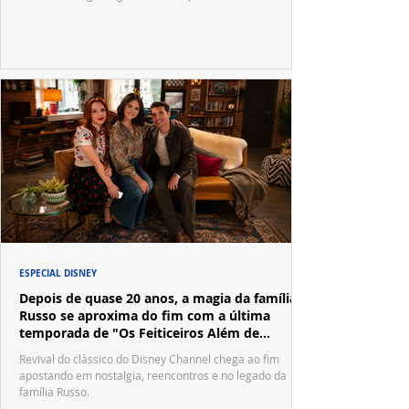
ESPECIAL DISNEY
Depois de quase 20 anos, a magia da família
Russo se aproxima do fim com a última
temporada de "Os Feiticeiros Além de
Waverly Place"
Revival do clássico do Disney Channel chega ao fim
apostando em nostalgia, reencontros e no legado da
família Russo.