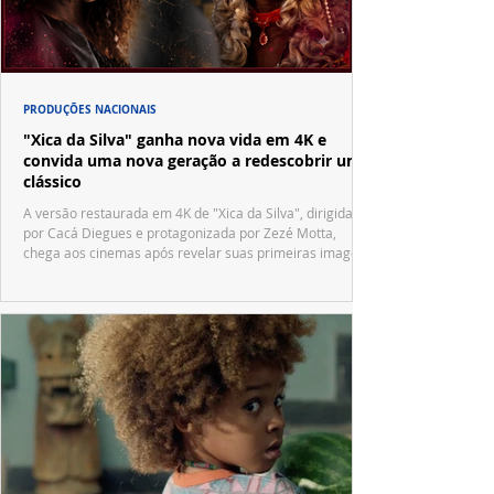
PRODUÇÕES NACIONAIS
"Xica da Silva" ganha nova vida em 4K e
convida uma nova geração a redescobrir um
clássico
A versão restaurada em 4K de "Xica da Silva", dirigida
por Cacá Diegues e protagonizada por Zezé Motta,
chega aos cinemas após revelar suas primeiras imagens
no trailer oficial.