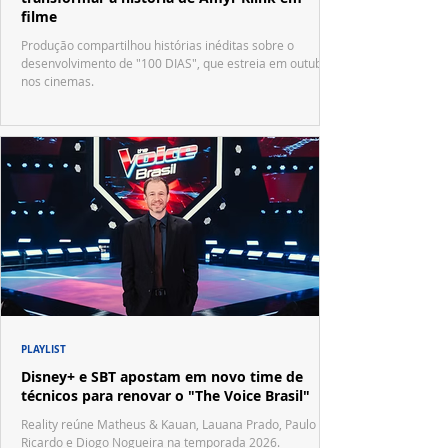
filme
Produção compartilhou histórias inéditas sobre o
desenvolvimento de "100 DIAS", que estreia em outubro
nos cinemas.
PLAYLIST
Disney+ e SBT apostam em novo time de
técnicos para renovar o "The Voice Brasil"
Reality reúne Matheus & Kauan, Lauana Prado, Paulo
Ricardo e Diogo Nogueira na temporada 2026.