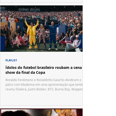
PLAYLIST
Ídolos do futebol brasileiro roubam a cena no
show da final da Copa
Ronaldo Fenômeno e Ronaldinho Gaúcho dividiram o
palco com Madonna em uma apresentação que também
reuniu Shakira, Justin Bieber, BTS, Burna Boy, Muppets,
Vila Sésamo e uma emocionante homenagem a Pelé.