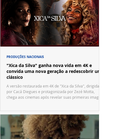
PRODUÇÕES NACIONAIS
"Xica da Silva" ganha nova vida em 4K e
convida uma nova geração a redescobrir um
clássico
A versão restaurada em 4K de "Xica da Silva", dirigida
por Cacá Diegues e protagonizada por Zezé Motta,
chega aos cinemas após revelar suas primeiras imagens
no trailer oficial.