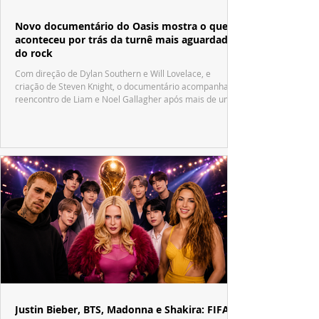
Novo documentário do Oasis mostra o que
aconteceu por trás da turnê mais aguardada
do rock
Com direção de Dylan Southern e Will Lovelace, e
criação de Steven Knight, o documentário acompanha o
reencontro de Liam e Noel Gallagher após mais de uma
década.
Justin Bieber, BTS, Madonna e Shakira: FIFA