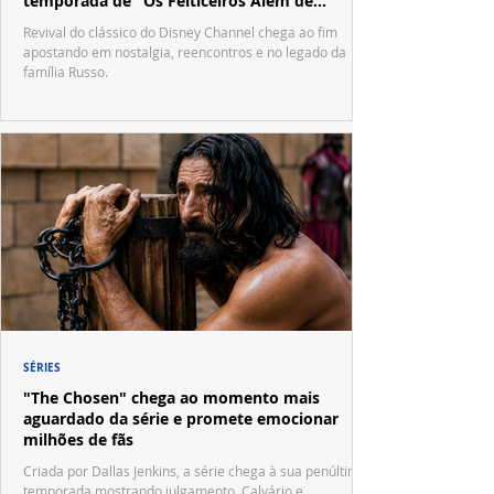
temporada de "Os Feiticeiros Além de
Waverly Place"
Revival do clássico do Disney Channel chega ao fim
apostando em nostalgia, reencontros e no legado da
família Russo.
SÉRIES
"The Chosen" chega ao momento mais
aguardado da série e promete emocionar
milhões de fãs
Criada por Dallas Jenkins, a série chega à sua penúltima
temporada mostrando julgamento, Calvário e