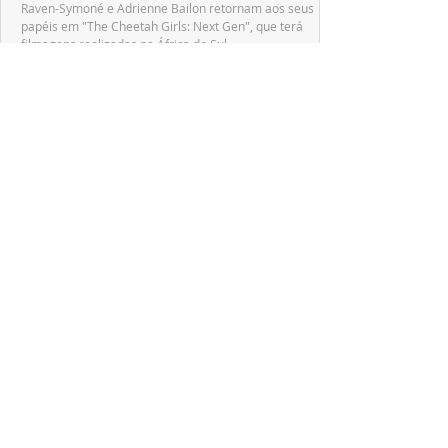
Raven-Symoné e Adrienne Bailon retornam aos seus
papéis em "The Cheetah Girls: Next Gen", que terá
filmagens realizadas na África do Sul.
PRODUÇÕES NACIONAIS
Wagner de Assis leva aos cinemas a história
real que dividiu ciência e espiritualidade
"The Fox Sisters", novo longa de Wagner de Assis,
estreia em setembro e revisita a história real das irmãs
que deram origem ao moderno espiritualismo ocidental.