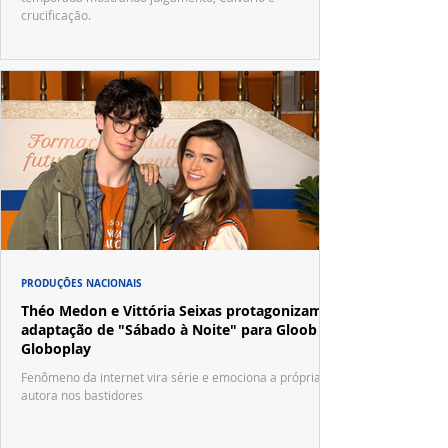
crucificação.
PRODUÇÕES NACIONAIS
Théo Medon e Vittória Seixas protagonizam
adaptação de "Sábado à Noite" para Gloob e
Globoplay
Fenômeno da internet vira série e emociona a própria
autora nos bastidores