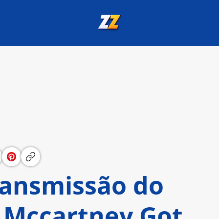
ransmissão do
 Mccartney Got