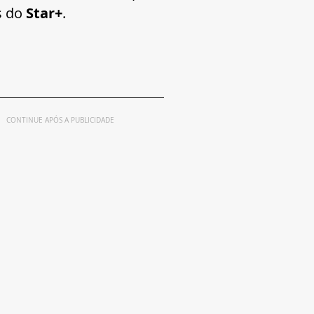
 do 
Star+
.
CONTINUE APÓS A PUBLICIDADE